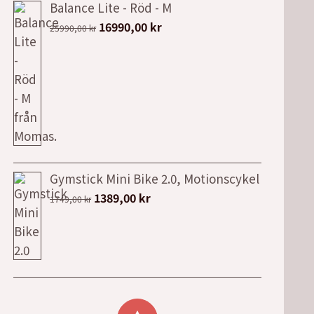
Balance Lite - Röd - M
Det
Det
16990,00
kr
25990,00
kr
ursprungliga
nuvarande
priset
priset
var:
är:
25990,00 kr.
16990,00 kr.
Gymstick Mini Bike 2.0, Motionscykel
Det
Det
1389,00
kr
1749,00
kr
ursprungliga
nuvarande
priset
priset
var:
är:
1749,00 kr.
1389,00 kr.