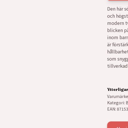
Den här s
och högst
modern tv
blicken p
inom barn
är förstä
hållbarhe
som snygg
tillverka
Ytterliga
Varumärke
Kategori:
B
EAN:
8715