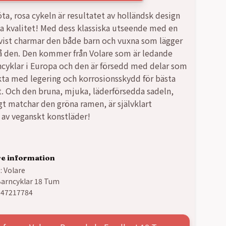
öta, rosa cykeln är resultatet av holländsk design
a kvalitet! Med dess klassiska utseende med en
ist charmar den både barn och vuxna som lägger
å den. Den kommer från Volare som är ledande
cyklar i Europa och den är försedd med delar som
rkta med legering och korrosionsskydd för bästa
t. Och den bruna, mjuka, läderförsedda sadeln,
t matchar den gröna ramen, är självklart
d av veganskt konstläder!
re information
:
Volare
arncyklar 18 Tum
347217784