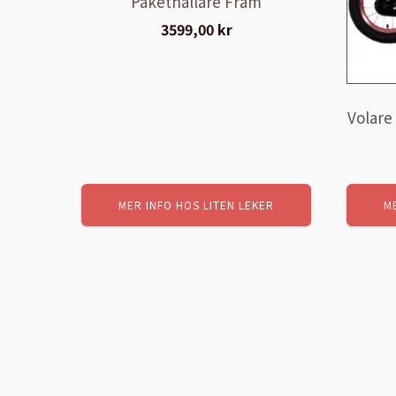
Pakethållare Fram
3599,00
kr
Volare 
MER INFO HOS LITEN LEKER
M