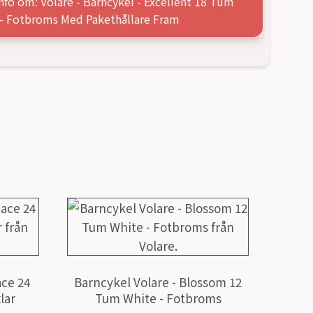
nfo om: Volare - Barncykel - Excellent 18 Tum
 - Fotbroms Med Pakethållare Fram
ace 24
Barncykel Volare - Blossom 12
lar
Tum White - Fotbroms