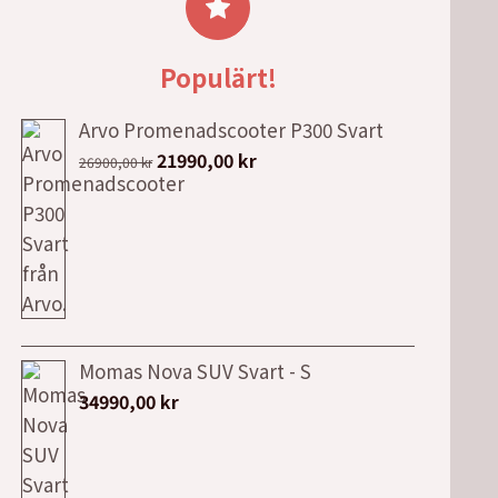
Populärt!
Arvo Promenadscooter P300 Svart
Det
Det
21990,00
kr
26900,00
kr
ursprungliga
nuvarande
priset
priset
var:
är:
26900,00 kr.
21990,00 kr.
Momas Nova SUV Svart - S
34990,00
kr