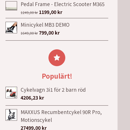
1424,00 kr.
1210,00 kr.
Pedal Frame - Electric Scooter M365
priset
priset
Det
Det
1199,00
kr
var:
är:
1249,00
kr
ursprungliga
nuvarande
129,00 kr.
79,00 kr.
Minicykel MB3 DEMO
priset
priset
Det
Det
799,00
kr
1649,00
kr
var:
är:
ursprungliga
nuvarande
1249,00 kr.
1199,00 kr.
priset
priset
var:
är:
1649,00 kr.
799,00 kr.
Populärt!
Cykelvagn 3i1 för 2 barn röd
4206,23
kr
MAXXUS Recumbentcykel 90R Pro,
Motionscykel
27499,00
kr