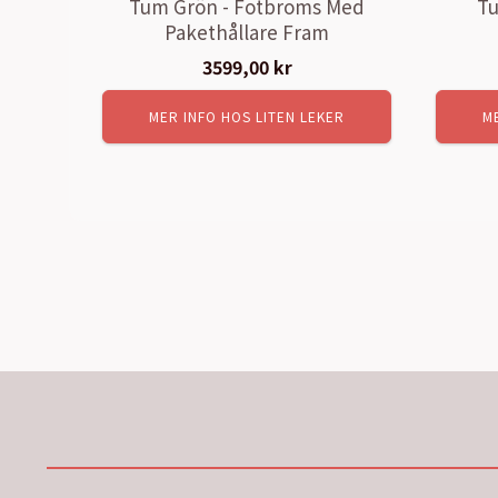
Tum Grön - Fotbroms Med
Tu
Pakethållare Fram
3599,00
kr
MER INFO HOS LITEN LEKER
M