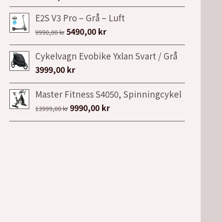
E2S V3 Pro – Grå – Luft
Det
Det
5490,00
kr
9990,00
kr
ursprungliga
nuvarande
Cykelvagn Evobike Yxlan Svart / Grå
priset
priset
3999,00
kr
var:
är:
9990,00 kr.
5490,00 kr.
Master Fitness S4050, Spinningcykel
Det
Det
9990,00
kr
13999,00
kr
ursprungliga
nuvarande
priset
priset
var:
är:
13999,00 kr.
9990,00 kr.