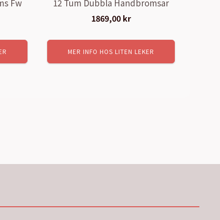
oms Fw
12 Tum Dubbla Handbromsar
1869,00
kr
ER
MER INFO HOS LITEN LEKER