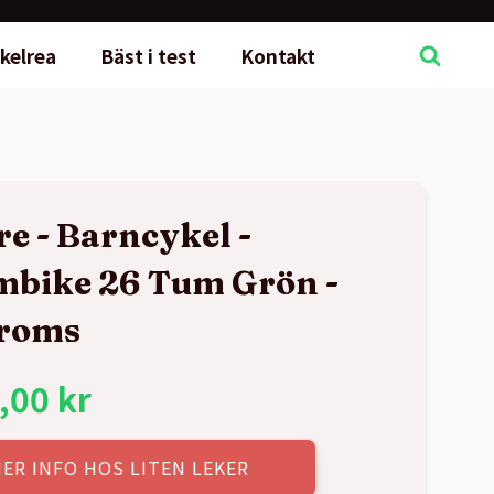
kelrea
Bäst i test
Kontakt
re - Barncykel -
bike 26 Tum Grön -
broms
,00
kr
ER INFO HOS LITEN LEKER