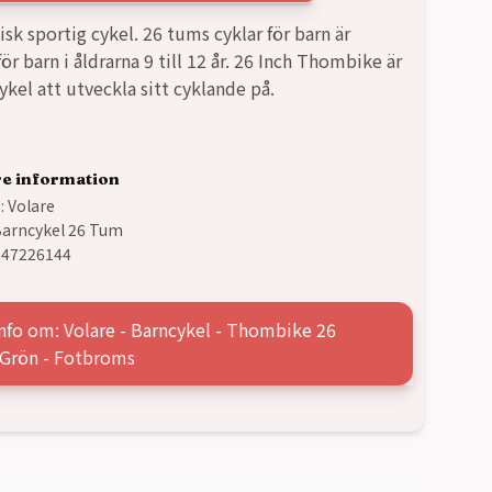
isk sportig cykel. 26 tums cyklar för barn är
ör barn i åldrarna 9 till 12 år. 26 Inch Thombike är
ykel att utveckla sitt cyklande på.
re information
:
Volare
arncykel 26 Tum
347226144
nfo om: Volare - Barncykel - Thombike 26
Grön - Fotbroms