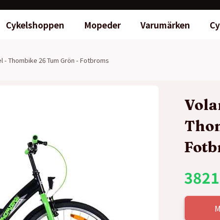
Cykelshoppen
Mopeder
Varumärken
Cy
el - Thombike 26 Tum Grön - Fotbroms
Vola
Thom
Fot
3821
M