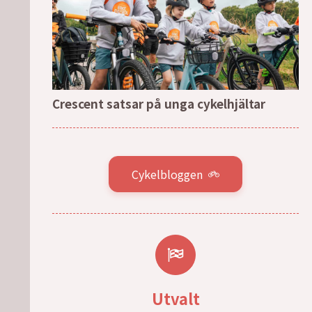
Crescent satsar på unga cykelhjältar
Cykelbloggen
Utvalt