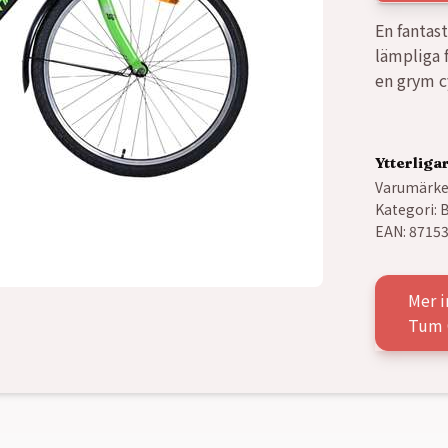
En fantast
lämpliga f
en grym c
Ytterliga
Varumärke
Kategori:
B
EAN:
8715
Mer i
Tum 