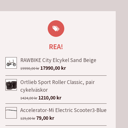
REA!
RAWBIKE City Elcykel Sand Beige
Det
Det
17990,00
kr
19990,00
kr
ursprungliga
nuvarande
Ortlieb Sport Roller Classic, pair
priset
priset
cykelväskor
var:
är:
Det
Det
1210,00
kr
19990,00 kr.
17990,00 kr.
1424,00
kr
ursprungliga
nuvarande
Accelerator-Mi Electric Scooter3-Blue
priset
priset
Det
Det
79,00
kr
129,00
kr
var:
är:
ursprungliga
nuvarande