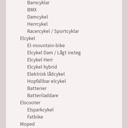
Barncyklar
BMX
Damcykel
Herrcykel
Racercykel / Sportcyklar
Elcykel
El-mountain-bike
Elcykel Dam / Lågt insteg
Elcykel Herr
Elcykel hybrid
Elektrisk lådcykel
Hopfällbar elcykel
Batterier
Batteriladdare
Elscooter
Elsparkcykel
Fatbike
Moped