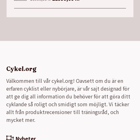
ursprungliga
nuvarande
priset
priset
var:
är:
26900,00 kr.
21990,00 kr.
Cykel.org
Välkommen till vår cykel.org! Oavsett om du är en
erfaren cyklist eller nybörjare, är vår sajt designad för
att ge dig all information du behöver för att göra ditt
cyklande så roligt och smidigt som möjligt. Vi täcker
allt från produktrecensioner till träningsråd, och
mycket mer.
Nyheter