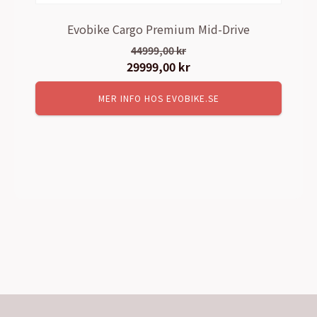
Evobike Cargo Premium Mid-Drive
44999,00
kr
Det
29999,00
kr
Det
ursprungliga
nuvarande
MER INFO HOS EVOBIKE.SE
priset
priset
var:
är:
44999,00 kr.
29999,00 kr.