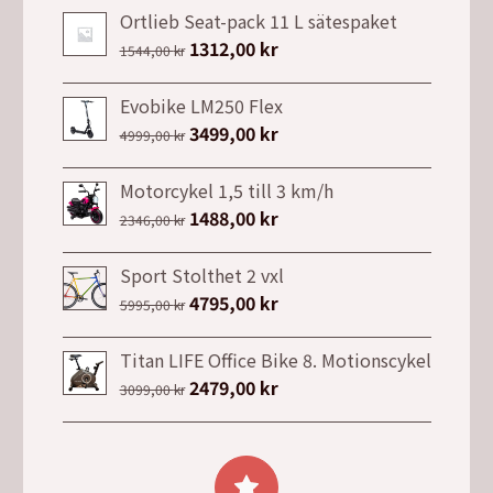
Ortlieb Seat-pack 11 L sätespaket
Det
1312,00
kr
Det
1544,00
kr
ursprungliga
nuvarande
priset
priset
Evobike LM250 Flex
var:
är:
Det
3499,00
kr
Det
4999,00
kr
1544,00 kr.
1312,00 kr.
ursprungliga
nuvarande
priset
priset
Motorcykel 1,5 till 3 km/h
var:
är:
Det
1488,00
kr
Det
2346,00
kr
4999,00 kr.
3499,00 kr.
ursprungliga
nuvarande
priset
priset
Sport Stolthet 2 vxl
var:
är:
Det
4795,00
kr
Det
5995,00
kr
2346,00 kr.
1488,00 kr.
ursprungliga
nuvarande
priset
priset
Titan LIFE Office Bike 8. Motionscykel
var:
är:
Det
2479,00
kr
Det
3099,00
kr
5995,00 kr.
4795,00 kr.
ursprungliga
nuvarande
priset
priset
var:
är: