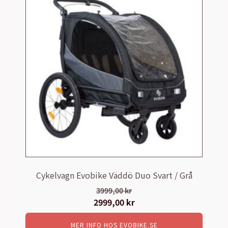
Cykelvagn Evobike Väddö Duo Svart / Grå
3999,00
kr
Det
2999,00
kr
Det
ursprungliga
nuvarande
MER INFO HOS EVOBIKE.SE
priset
priset