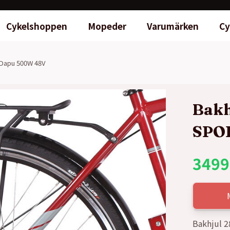
Cykelshoppen
Mopeder
Varumärken
Cy
 Dapu 500W 48V
Bakh
SPO
3499
Bakhjul 2