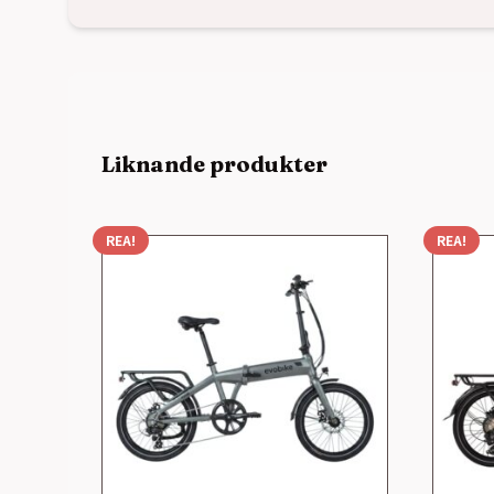
Liknande produkter
REA!
REA!