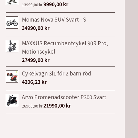
Det
Det
9990,00
kr
13999,00
kr
ursprungliga
nuvarande
Momas Nova SUV Svart - S
priset
priset
34990,00
kr
var:
är:
13999,00 kr.
9990,00 kr.
MAXXUS Recumbentcykel 90R Pro,
Motionscykel
27499,00
kr
Cykelvagn 3i1 för 2 barn röd
4206,23
kr
Arvo Promenadscooter P300 Svart
Det
Det
21990,00
kr
26900,00
kr
ursprungliga
nuvarande
priset
priset
var:
är: