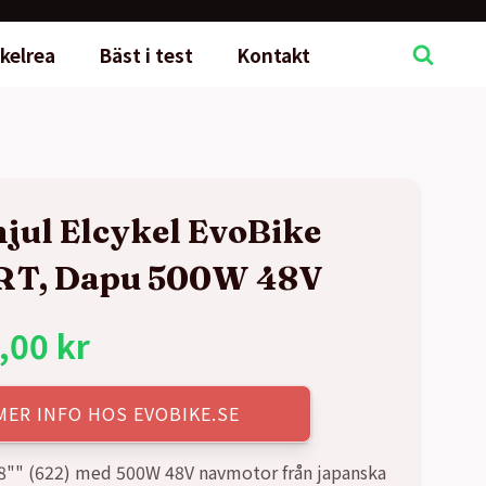
kelrea
Bäst i test
Kontakt
jul Elcykel EvoBike
RT, Dapu 500W 48V
,00
kr
MER INFO HOS EVOBIKE.SE
8"" (622) med 500W 48V navmotor från japanska