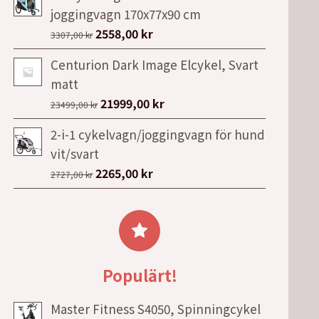
joggingvagn 170x77x90 cm
var:
är:
Det
Det
2558,00
kr
39990,00 kr.
25990,00 kr.
3307,00
kr
ursprungliga
nuvarande
Centurion Dark Image Elcykel, Svart
priset
priset
matt
var:
är:
Det
Det
21999,00
kr
23499,00
kr
3307,00 kr.
2558,00 kr.
ursprungliga
nuvarande
2-i-1 cykelvagn/joggingvagn för hund
priset
priset
vit/svart
var:
är:
Det
Det
2265,00
kr
2727,00
kr
23499,00 kr.
21999,00 kr.
ursprungliga
nuvarande
priset
priset
var:
är:
2727,00 kr.
2265,00 kr.
Populärt!
Master Fitness S4050, Spinningcykel