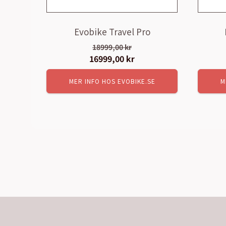
Evobike Travel Pro
18999,00
kr
Det
16999,00
kr
Det
ursprungliga
nuvarande
MER INFO HOS EVOBIKE.SE
M
priset
priset
var:
är:
18999,00 kr.
16999,00 kr.