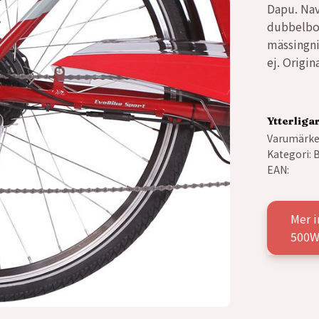
Dapu. Nave
dubbelbot
mässingni
ej. Origi
Ytterliga
Varumärke
Kategori:
B
EAN:
Mer 
500W