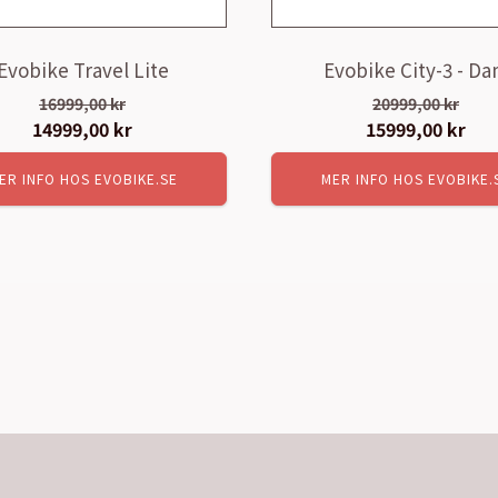
Evobike Travel Lite
Evobike City-3 - D
16999,00
kr
20999,00
kr
Det
14999,00
kr
Det
Det
15999,00
kr
Det
ursprungliga
nuvarande
ursprungliga
nuv
ER INFO HOS EVOBIKE.SE
MER INFO HOS EVOBIKE.
priset
priset
priset
pri
var:
är:
var:
är:
16999,00 kr.
14999,00 kr.
20999,00 kr.
159