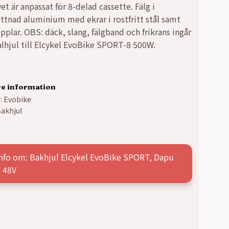
t är anpassat för 8-delad cassette. Fälg i
tnad aluminium med ekrar i rostfritt stål samt
pplar. OBS: däck, slang, fälgband och frikrans ingår
nalhjul till Elcykel EvoBike SPORT-8 500W.
re information
:
Evobike
akhjul
info om: Bakhjul Elcykel EvoBike SPORT, Dapu
 48V