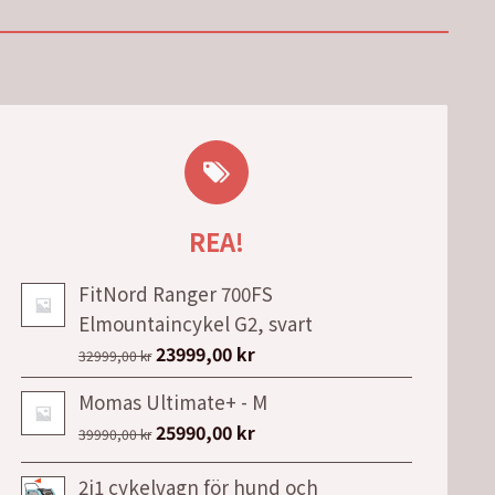
REA!
FitNord Ranger 700FS
Elmountaincykel G2, svart
Det
Det
23999,00
kr
32999,00
kr
ursprungliga
nuvarande
Momas Ultimate+ - M
priset
priset
Det
Det
25990,00
kr
39990,00
kr
var:
är:
ursprungliga
nuvarande
32999,00 kr.
23999,00 kr.
2i1 cykelvagn för hund och
priset
priset