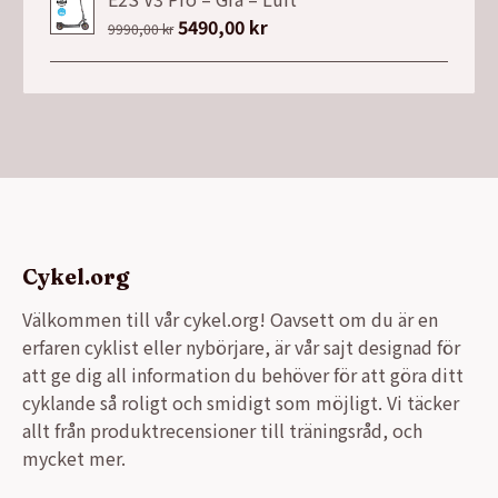
Det
5490,00
kr
Det
9990,00
kr
ursprungliga
nuvarande
priset
priset
var:
är:
9990,00 kr.
5490,00 kr.
Cykel.org
Välkommen till vår cykel.org! Oavsett om du är en
erfaren cyklist eller nybörjare, är vår sajt designad för
att ge dig all information du behöver för att göra ditt
cyklande så roligt och smidigt som möjligt. Vi täcker
allt från produktrecensioner till träningsråd, och
mycket mer.