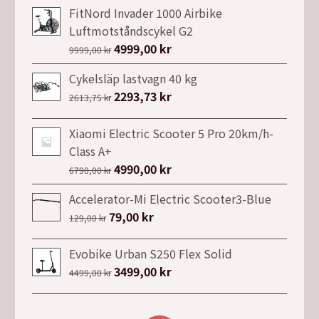
FitNord Invader 1000 Airbike
Luftmotståndscykel G2
Det
4999,00
kr
Det
9999,00
kr
ursprungliga
nuvarande
Cykelsläp lastvagn 40 kg
priset
priset
Det
2293,73
kr
Det
2613,75
kr
var:
är:
ursprungliga
nuvarande
9999,00 kr.
4999,00 kr.
priset
priset
Xiaomi Electric Scooter 5 Pro 20km/h-
var:
är:
Class A+
2613,75 kr.
2293,73 kr.
Det
4990,00
kr
Det
6790,00
kr
ursprungliga
nuvarande
Accelerator-Mi Electric Scooter3-Blue
priset
priset
Det
79,00
kr
Det
129,00
kr
var:
är:
ursprungliga
nuvarande
6790,00 kr.
4990,00 kr.
priset
priset
Evobike Urban S250 Flex Solid
var:
är:
Det
3499,00
kr
Det
4499,00
kr
129,00 kr.
79,00 kr.
ursprungliga
nuvarande
priset
priset