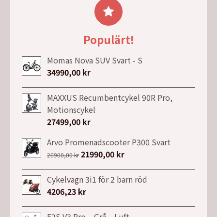
var:
är:
4499,00 kr.
3499,00 kr.
Populärt!
Momas Nova SUV Svart - S
34990,00
kr
MAXXUS Recumbentcykel 90R Pro,
Motionscykel
27499,00
kr
Arvo Promenadscooter P300 Svart
Det
21990,00
kr
Det
26900,00
kr
ursprungliga
nuvarande
priset
priset
Cykelvagn 3i1 för 2 barn röd
var:
är:
4206,23
kr
26900,00 kr.
21990,00 kr.
E2S V3 Pro – Grå – Luft