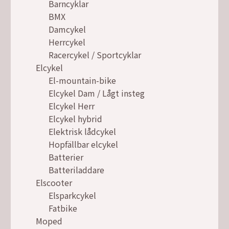
Barncyklar
BMX
Damcykel
Herrcykel
Racercykel / Sportcyklar
Elcykel
El-mountain-bike
Elcykel Dam / Lågt insteg
Elcykel Herr
Elcykel hybrid
Elektrisk lådcykel
Hopfällbar elcykel
Batterier
Batteriladdare
Elscooter
Elsparkcykel
Fatbike
Moped