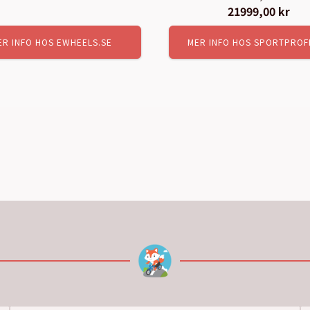
Det
21999,00
kr
Det
ursprungliga
nuv
ER INFO HOS EWHEELS.SE
MER INFO HOS SPORTPROF
priset
pri
var:
är:
23499,00 kr.
219