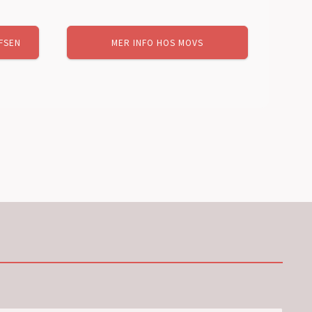
arande
FSEN
MER INFO HOS MOVS
set
99,00 kr.