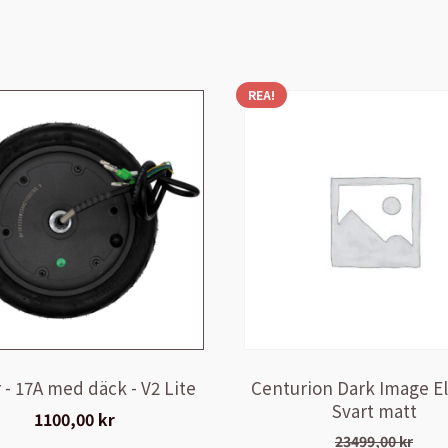
REA!
 - 17A med däck - V2 Lite
Centurion Dark Image El
Svart matt
1100,00
kr
23499,00
kr