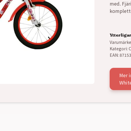
med. Fjär
komplette
Ytterliga
Varumärke
Kategori:
C
EAN:
8715
Mer i
Whit