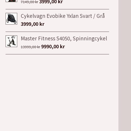
Det
Det
3999,00
kr
7149,00
kr
ursprungliga
nuvarande
Cykelvagn Evobike Yxlan Svart / Grå
priset
priset
3999,00
kr
var:
är:
7149,00 kr.
3999,00 kr.
Master Fitness S4050, Spinningcykel
Det
Det
9990,00
kr
13999,00
kr
ursprungliga
nuvarande
priset
priset
var:
är:
13999,00 kr.
9990,00 kr.