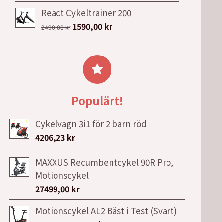
ursprungliga
nuvarande
19990,00 kr.
11990,00 kr.
React Cykeltrainer 200
priset
priset
Det
Det
1590,00
kr
var:
är:
2490,00
kr
ursprungliga
nuvarande
19999,00 kr.
12999,00 kr.
priset
priset
var:
är:
2490,00 kr.
1590,00 kr.
Populärt!
Cykelvagn 3i1 för 2 barn röd
4206,23
kr
MAXXUS Recumbentcykel 90R Pro,
Motionscykel
27499,00
kr
Motionscykel AL2 Bäst i Test (Svart)