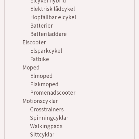
Elcykel hybrid
Elektrisk lådcykel
Hopfällbar elcykel
Batterier
Batteriladdare
Elscooter
Elsparkcykel
Fatbike
Moped
Elmoped
Flakmoped
Promenadscooter
Motionscyklar
Crosstrainers
Spinningcyklar
Walkingpads
Sittcyklar