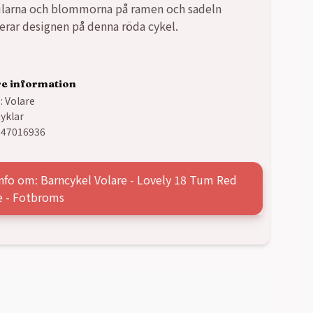
ilarna och blommorna på ramen och sadeln
rar designen på denna röda cykel.
re information
:
Volare
yklar
347016936
nfo om: Barncykel Volare - Lovely 18 Tum Red
e - Fotbroms