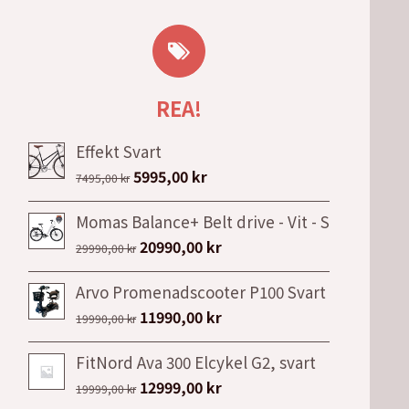
REA!
Effekt Svart
Det
Det
5995,00
kr
7495,00
kr
ursprungliga
nuvarande
Momas Balance+ Belt drive - Vit - S
priset
priset
Det
Det
20990,00
kr
var:
är:
29990,00
kr
ursprungliga
nuvarande
7495,00 kr.
5995,00 kr.
Arvo Promenadscooter P100 Svart
priset
priset
Det
Det
11990,00
kr
var:
är:
19990,00
kr
ursprungliga
nuvarande
29990,00 kr.
20990,00 kr.
FitNord Ava 300 Elcykel G2, svart
priset
priset
Det
Det
12999,00
kr
var:
är:
19999,00
kr