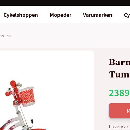
Cykelshoppen
Mopeder
Varumärken
Cy
tbroms
Barn
Tum 
2389
M
Lovely är