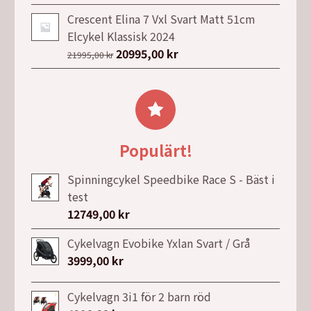
ursprungliga
nuvarande
priset
priset
Crescent Elina 7 Vxl Svart Matt 51cm
var:
är:
Elcykel Klassisk 2024
31990,00 kr.
17990,00 kr.
Det
20995,00
kr
Det
21995,00
kr
ursprungliga
nuvarande
priset
priset
var:
är:
21995,00 kr.
20995,00 kr.
Populärt!
Spinningcykel Speedbike Race S - Bäst i
test
12749,00
kr
Cykelvagn Evobike Yxlan Svart / Grå
3999,00
kr
Cykelvagn 3i1 för 2 barn röd