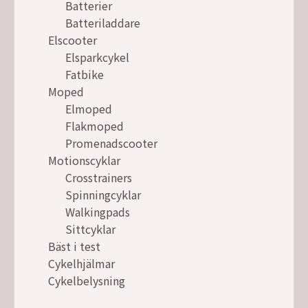
Batterier
Batteriladdare
Elscooter
Elsparkcykel
Fatbike
Moped
Elmoped
Flakmoped
Promenadscooter
Motionscyklar
Crosstrainers
Spinningcyklar
Walkingpads
Sittcyklar
Bäst i test
Cykelhjälmar
Cykelbelysning