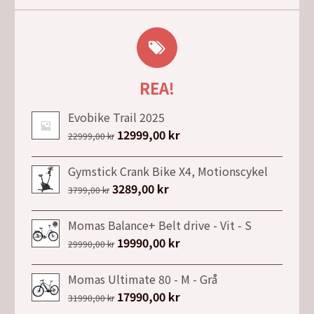
REA!
Evobike Trail 2025
Det
12999,00
kr
Det
22999,00
kr
ursprungliga
nuvarande
priset
priset
Gymstick Crank Bike X4, Motionscykel
var:
är:
Det
3289,00
kr
Det
3799,00
kr
22999,00 kr.
12999,00 kr.
ursprungliga
nuvarande
priset
priset
Momas Balance+ Belt drive - Vit - S
var:
är:
Det
19990,00
kr
Det
29990,00
kr
3799,00 kr.
3289,00 kr.
ursprungliga
nuvarande
priset
priset
Momas Ultimate 80 - M - Grå
var:
är:
Det
17990,00
kr
Det
31990,00
kr
29990,00 kr.
19990,00 kr.