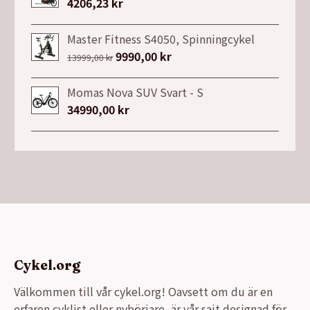
4206,23
kr
Master Fitness S4050, Spinningcykel
Det
9990,00
kr
Det
13999,00
kr
ursprungliga
nuvarande
priset
priset
Momas Nova SUV Svart - S
var:
är:
34990,00
kr
13999,00 kr.
9990,00 kr.
Cykel.org
Välkommen till vår cykel.org! Oavsett om du är en
erfaren cyklist eller nybörjare, är vår sajt designad för