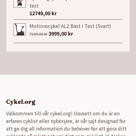
var:
är:
test
26900,00 kr.
21990,00 kr.
12749,00
kr
Motionscykel AL2 Bäst i Test (Svart)
Det
3999,00
kr
Det
7149,00
kr
ursprungliga
nuvarande
priset
priset
var:
är:
7149,00 kr.
3999,00 kr.
Cykel.org
Välkommen till vår cykel.org! Oavsett om du är en
erfaren cyklist eller nybörjare, är vår sajt designad för
att ge dig all information du behöver för att göra ditt