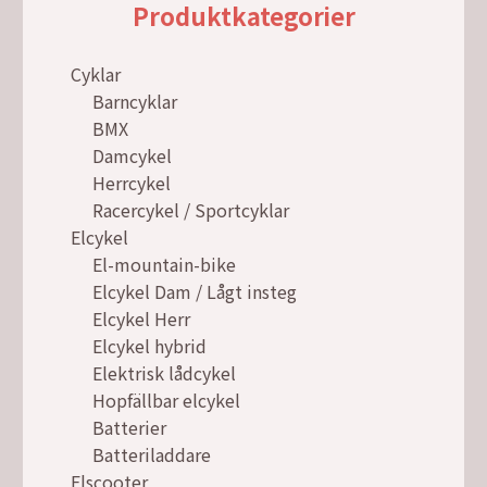
Produktkategorier
Cyklar
Barncyklar
BMX
Damcykel
Herrcykel
Racercykel / Sportcyklar
Elcykel
El-mountain-bike
Elcykel Dam / Lågt insteg
Elcykel Herr
Elcykel hybrid
Elektrisk lådcykel
Hopfällbar elcykel
Batterier
Batteriladdare
Elscooter