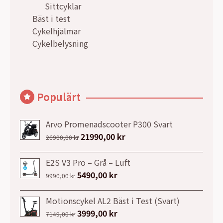
Sittcyklar
Bäst i test
Cykelhjälmar
Cykelbelysning
Populärt
Arvo Promenadscooter P300 Svart
Det
21990,00
kr
Det
26900,00
kr
ursprungliga
nuvarande
priset
priset
E2S V3 Pro – Grå – Luft
var:
är:
Det
5490,00
kr
Det
9990,00
kr
26900,00 kr.
21990,00 kr.
ursprungliga
nuvarande
priset
priset
Motionscykel AL2 Bäst i Test (Svart)
var:
är:
Det
3999,00
kr
Det
7149,00
kr