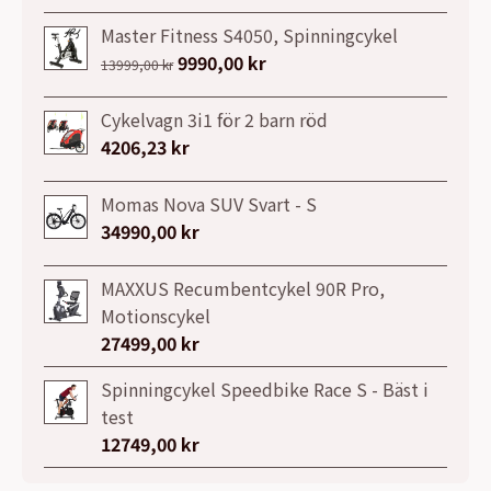
9990,00 kr.
5490,00 kr.
ursprungliga
nuvarande
priset
priset
Master Fitness S4050, Spinningcykel
var:
är:
Det
9990,00
kr
Det
13999,00
kr
7149,00 kr.
3999,00 kr.
ursprungliga
nuvarande
priset
priset
Cykelvagn 3i1 för 2 barn röd
var:
är:
4206,23
kr
13999,00 kr.
9990,00 kr.
Momas Nova SUV Svart - S
34990,00
kr
MAXXUS Recumbentcykel 90R Pro,
Motionscykel
27499,00
kr
Spinningcykel Speedbike Race S - Bäst i
test
12749,00
kr