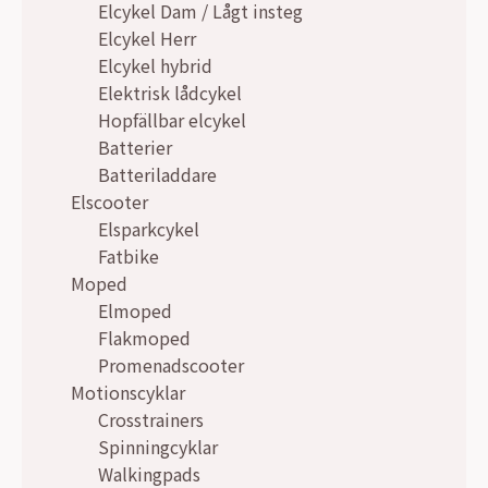
Elcykel Dam / Lågt insteg
Elcykel Herr
Elcykel hybrid
Elektrisk lådcykel
Hopfällbar elcykel
Batterier
Batteriladdare
Elscooter
Elsparkcykel
Fatbike
Moped
Elmoped
Flakmoped
Promenadscooter
Motionscyklar
Crosstrainers
Spinningcyklar
Walkingpads