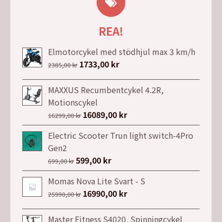
REA!
Elmotorcykel med stödhjul max 3 km/h
Det
1733,00
kr
Det
2385,00
kr
ursprungliga
nuvarande
priset
priset
MAXXUS Recumbentcykel 4.2R,
var:
är:
Motionscykel
2385,00 kr.
1733,00 kr.
Det
16089,00
kr
Det
16299,00
kr
ursprungliga
nuvarande
Electric Scooter Trun light switch-4Pro
priset
priset
Gen2
var:
är:
Det
599,00
kr
Det
699,00
kr
16299,00 kr.
16089,00 kr.
ursprungliga
nuvarande
Momas Nova Lite Svart - S
priset
priset
Det
16990,00
kr
Det
25990,00
kr
var:
är:
ursprungliga
nuvarande
699,00 kr.
599,00 kr.
priset
priset
Master Fitness S4020, Spinningcykel