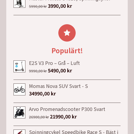
var:
är:
Det
3990,00
kr
Det
5990,00
kr
25990,00 kr.
16990,00 kr.
ursprungliga
nuvarande
priset
priset
var:
är:
5990,00 kr.
3990,00 kr.
Populärt!
E2S V3 Pro – Grå – Luft
Det
5490,00
kr
Det
9990,00
kr
ursprungliga
nuvarande
priset
priset
Momas Nova SUV Svart - S
var:
är:
34990,00
kr
9990,00 kr.
5490,00 kr.
Arvo Promenadscooter P300 Svart
Det
21990,00
kr
Det
26900,00
kr
ursprungliga
nuvarande
priset
priset
Spinningcykel Speedbike Race S - Bäst i