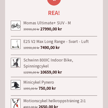
REA!
Momas Ultimate+ SUV - M
Det
27990,00
kr
Det
39990,00
kr
ursprungliga
nuvarande
priset
priset
E2S V2 Max Long Range - Svart - Luft
var:
är:
Det
7490,00
kr
Det
10990,00
kr
39990,00 kr.
27990,00 kr.
ursprungliga
nuvarande
priset
priset
Schwinn 800IC Indoor Bike,
var:
är:
Spinningcykel
10990,00 kr.
7490,00 kr.
Det
10659,00
kr
Det
12290,00
kr
ursprungliga
nuvarande
Minicykel Pynero
priset
priset
Det
750,00
kr
Det
1095,00
kr
var:
är:
ursprungliga
nuvarande
12290,00 kr.
10659,00 kr.
priset
priset
Motionscykel helkroppsträning 2i1
var:
är:
Det
2650,00
kr
Det
4003,00
kr