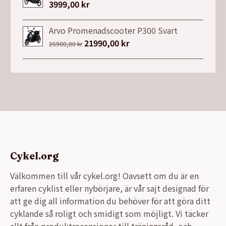
var:
är:
3999,00
kr
13999,00 kr.
9990,00 kr.
Arvo Promenadscooter P300 Svart
Det
21990,00
kr
Det
26900,00
kr
ursprungliga
nuvarande
priset
priset
var:
är:
26900,00 kr.
21990,00 kr.
Cykel.org
Välkommen till vår cykel.org! Oavsett om du är en
erfaren cyklist eller nybörjare, är vår sajt designad för
att ge dig all information du behöver för att göra ditt
cyklande så roligt och smidigt som möjligt. Vi täcker
allt från produktrecensioner till träningsråd, och