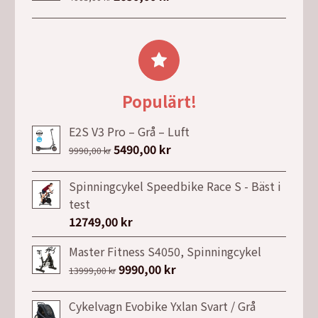
1095,00 kr.
750,00 kr.
ursprungliga
nuvarande
priset
priset
var:
är:
4003,00 kr.
2650,00 kr.
Populärt!
E2S V3 Pro – Grå – Luft
Det
5490,00
kr
Det
9990,00
kr
ursprungliga
nuvarande
priset
priset
Spinningcykel Speedbike Race S - Bäst i
var:
är:
test
9990,00 kr.
5490,00 kr.
12749,00
kr
Master Fitness S4050, Spinningcykel
Det
9990,00
kr
Det
13999,00
kr
ursprungliga
nuvarande
priset
priset
Cykelvagn Evobike Yxlan Svart / Grå