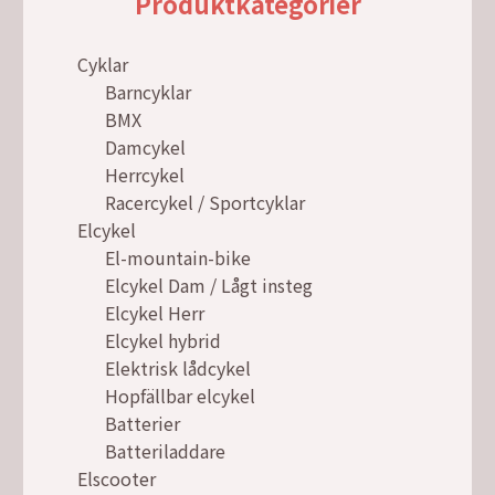
Produktkategorier
Cyklar
Barncyklar
BMX
Damcykel
Herrcykel
Racercykel / Sportcyklar
Elcykel
El-mountain-bike
Elcykel Dam / Lågt insteg
Elcykel Herr
Elcykel hybrid
Elektrisk lådcykel
Hopfällbar elcykel
Batterier
Batteriladdare
Elscooter