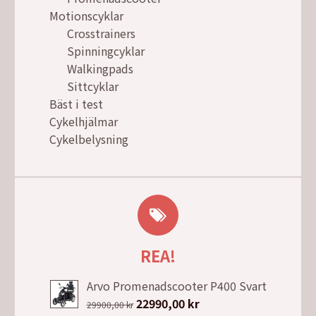
Motionscyklar
Crosstrainers
Spinningcyklar
Walkingpads
Sittcyklar
Bäst i test
Cykelhjälmar
Cykelbelysning
REA!
Arvo Promenadscooter P400 Svart
Det
22990,00
kr
Det
29900,00
kr