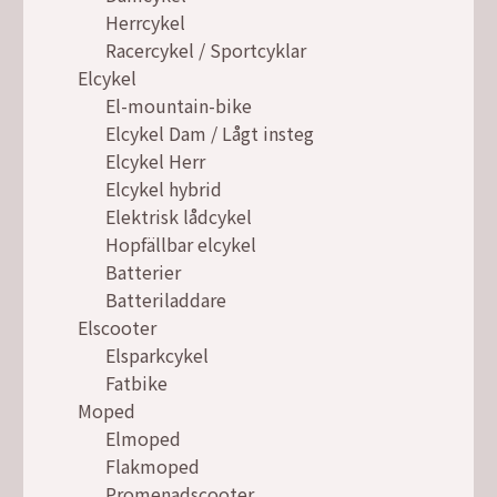
Herrcykel
Racercykel / Sportcyklar
Elcykel
El-mountain-bike
Elcykel Dam / Lågt insteg
Elcykel Herr
Elcykel hybrid
Elektrisk lådcykel
Hopfällbar elcykel
Batterier
Batteriladdare
Elscooter
Elsparkcykel
Fatbike
Moped
Elmoped
Flakmoped
Promenadscooter