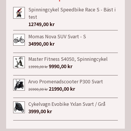
Spinningcykel Speedbike Race S - Bäst i
test
12749,00
kr
Momas Nova SUV Svart - S
34990,00
kr
Master Fitness S4050, Spinningcykel
Det
9990,00
kr
Det
13999,00
kr
ursprungliga
nuvarande
priset
priset
Arvo Promenadscooter P300 Svart
var:
är:
Det
21990,00
kr
Det
26900,00
kr
13999,00 kr.
9990,00 kr.
ursprungliga
nuvarande
priset
priset
Cykelvagn Evobike Yxlan Svart / Grå
var:
är:
3999,00
kr
26900,00 kr.
21990,00 kr.