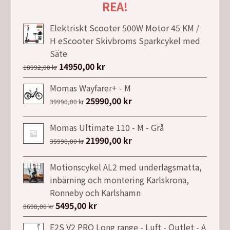
REA!
Elektriskt Scooter 500W Motor 45 KM /
H eScooter Skivbroms Sparkcykel med
Säte
Det
14950,00
kr
Det
18992,00
kr
ursprungliga
nuvarande
Momas Wayfarer+ - M
priset
priset
Det
25990,00
kr
Det
39990,00
kr
var:
är:
ursprungliga
nuvarande
18992,00 kr.
14950,00 kr.
priset
priset
Momas Ultimate 110 - M - Grå
var:
är:
Det
21990,00
kr
Det
35990,00
kr
39990,00 kr.
25990,00 kr.
ursprungliga
nuvarande
priset
priset
Motionscykel AL2 med underlagsmatta,
var:
är:
inbärning och montering Karlskrona,
35990,00 kr.
21990,00 kr.
Ronneby och Karlshamn
Det
5495,00
kr
Det
8698,00
kr
ursprungliga
nuvarande
E2S V2 PRO Long range - Luft - Outlet - A