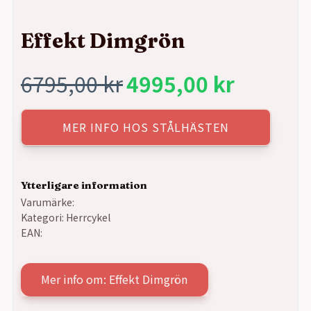
Effekt Dimgrön
6795,00
kr
4995,00
kr
Det
Det
ursprungliga
nuvarande
MER INFO HOS STÅLHÄSTEN
priset
priset
Ytterligare information
var:
är:
Varumärke:
Kategori:
Herrcykel
6795,00 kr.
4995,00 kr.
EAN:
Mer info om: Effekt Dimgrön