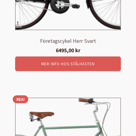
Företagscykel Herr Svart
6495,00
kr
MER INFO HOS STÅLHÄSTEN
REA!