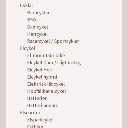
Cyklar
Barncyklar
BMX
Damcykel
Herrcykel
Racercykel / Sportcyklar
Elcykel
El-mountain-bike
Elcykel Dam / Lågt insteg
Elcykel Herr
Elcykel hybrid
Elektrisk lådcykel
Hopfällbar elcykel
Batterier
Batteriladdare
Elscooter
Elsparkcykel
Fatbike