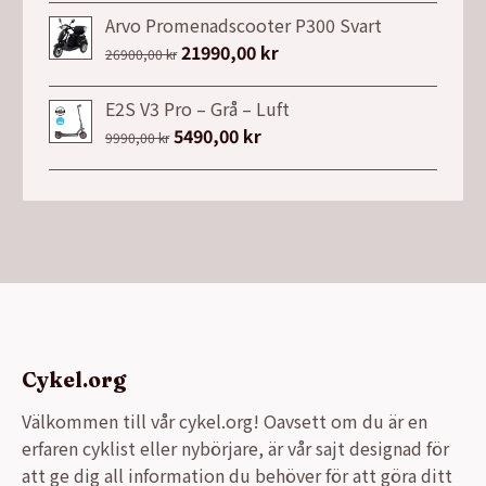
Arvo Promenadscooter P300 Svart
Det
21990,00
kr
Det
26900,00
kr
ursprungliga
nuvarande
priset
priset
E2S V3 Pro – Grå – Luft
var:
är:
Det
5490,00
kr
Det
9990,00
kr
26900,00 kr.
21990,00 kr.
ursprungliga
nuvarande
priset
priset
var:
är:
9990,00 kr.
5490,00 kr.
Cykel.org
Välkommen till vår cykel.org! Oavsett om du är en
erfaren cyklist eller nybörjare, är vår sajt designad för
att ge dig all information du behöver för att göra ditt