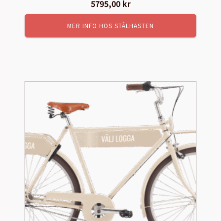
Det
5795,00
kr
Det
ursprungliga
nuvarande
MER INFO HOS STÅLHÄSTEN
priset
priset
var:
är:
6495,00 kr.
5795,00 kr.