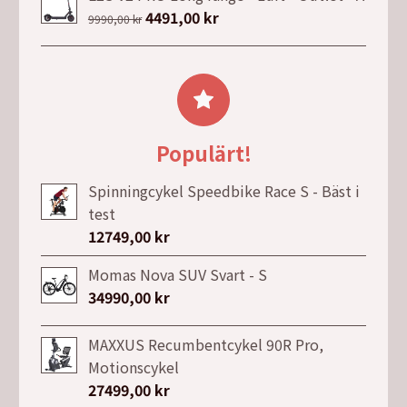
priset
priset
Det
4491,00
kr
Det
9990,00
kr
var:
är:
ursprungliga
nuvarande
8698,00 kr.
5495,00 kr.
priset
priset
var:
är:
9990,00 kr.
4491,00 kr.
Populärt!
Spinningcykel Speedbike Race S - Bäst i
test
12749,00
kr
Momas Nova SUV Svart - S
34990,00
kr
MAXXUS Recumbentcykel 90R Pro,
Motionscykel
27499,00
kr