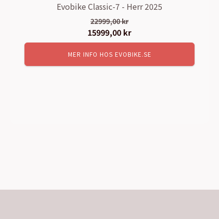
Evobike Classic-7 - Herr 2025
22999,00
kr
Det
15999,00
kr
Det
ursprungliga
nuvarande
MER INFO HOS EVOBIKE.SE
priset
priset
var:
är:
22999,00 kr.
15999,00 kr.