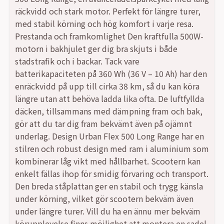
var:
är:
räckvidd och stark motor. Perfekt för längre turer,
med stabil körning och hög komfort i varje resa.
5999,00 kr.
4999,00 kr.
Prestanda och framkomlighet Den kraftfulla 500W-
motorn i bakhjulet ger dig bra skjuts i både
stadstrafik och i backar. Tack vare
batterikapaciteten på 360 Wh (36 V – 10 Ah) har den
enräckvidd på upp till cirka 38 km, så du kan köra
längre utan att behöva ladda lika ofta. De luftfyllda
däcken, tillsammans med dämpning fram och bak,
gör att du tar dig fram bekvämt även på ojämnt
underlag. Design Urban Flex 500 Long Range har en
stilren och robust design med ram i aluminium som
kombinerar låg vikt med hållbarhet. Scootern kan
enkelt fällas ihop för smidig förvaring och transport.
Den breda ståplattan ger en stabil och trygg känsla
under körning, vilket gör scootern bekväm även
under längre turer. Vill du ha en ännu mer bekväm
körupplevelse finns möjlighet att montera en sadel