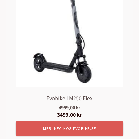
Evobike LM250 Flex
4999,00
kr
Det
3499,00
kr
Det
ursprungliga
nuvarande
MER INFO HOS EVOBIKE.SE
priset
priset
var:
är: