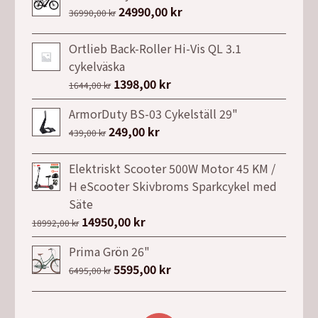
Det
24990,00
kr
Det
36990,00
kr
ursprungliga
nuvarande
priset
priset
Ortlieb Back-Roller Hi-Vis QL 3.1
var:
är:
cykelväska
36990,00 kr.
24990,00 kr.
Det
1398,00
kr
Det
1644,00
kr
ursprungliga
nuvarande
ArmorDuty BS-03 Cykelställ 29"
priset
priset
Det
249,00
kr
Det
439,00
kr
var:
är:
ursprungliga
nuvarande
1644,00 kr.
1398,00 kr.
priset
priset
Elektriskt Scooter 500W Motor 45 KM /
var:
är:
H eScooter Skivbroms Sparkcykel med
439,00 kr.
249,00 kr.
Säte
Det
14950,00
kr
Det
18992,00
kr
ursprungliga
nuvarande
Prima Grön 26"
priset
priset
Det
5595,00
kr
Det
6495,00
kr
var:
är:
ursprungliga
nuvarande
18992,00 kr.
14950,00 kr.
priset
priset