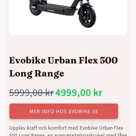
Evobike Urban Flex 500
Long Range
5999,00
kr
4999,00
kr
Det
Det
ursprungliga
nuvarande
MER INFO HOS EVOBIKE.SE
priset
priset
Upplev kraft och komfort med Evobike Urban Flex
500 Long Range, en avanceradelsparkcykel med lång