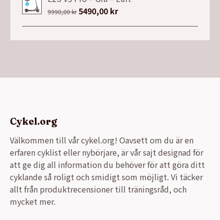
Det
5490,00
kr
Det
9990,00
kr
ursprungliga
nuvarande
priset
priset
var:
är:
9990,00 kr.
5490,00 kr.
Cykel.org
Välkommen till vår cykel.org! Oavsett om du är en
erfaren cyklist eller nybörjare, är vår sajt designad för
att ge dig all information du behöver för att göra ditt
cyklande så roligt och smidigt som möjligt. Vi täcker
allt från produktrecensioner till träningsråd, och
mycket mer.