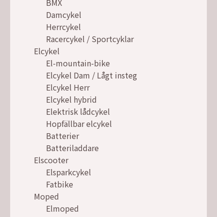
BMX
Damcykel
Herrcykel
Racercykel / Sportcyklar
Elcykel
El-mountain-bike
Elcykel Dam / Lågt insteg
Elcykel Herr
Elcykel hybrid
Elektrisk lådcykel
Hopfällbar elcykel
Batterier
Batteriladdare
Elscooter
Elsparkcykel
Fatbike
Moped
Elmoped