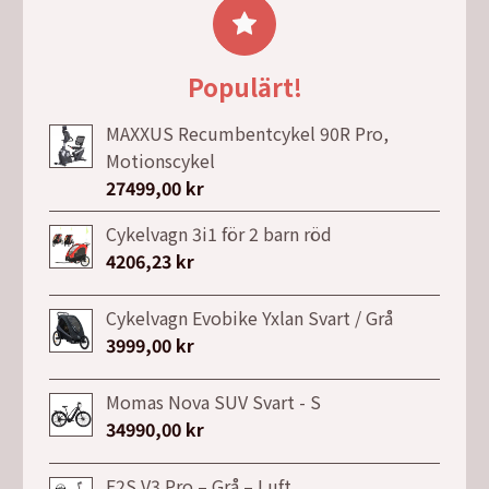
var:
är:
6495,00 kr.
5595,00 kr.
Populärt!
MAXXUS Recumbentcykel 90R Pro,
Motionscykel
27499,00
kr
Cykelvagn 3i1 för 2 barn röd
4206,23
kr
Cykelvagn Evobike Yxlan Svart / Grå
3999,00
kr
Momas Nova SUV Svart - S
34990,00
kr
E2S V3 Pro – Grå – Luft