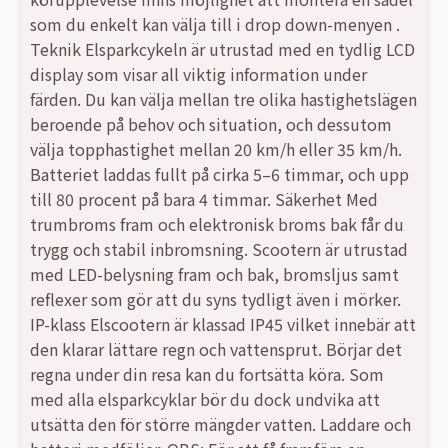
som du enkelt kan välja till i drop down-menyen .
Teknik Elsparkcykeln är utrustad med en tydlig LCD
display som visar all viktig information under
färden. Du kan välja mellan tre olika hastighetslägen
beroende på behov och situation, och dessutom
välja topphastighet mellan 20 km/h eller 35 km/h.
Batteriet laddas fullt på cirka 5–6 timmar, och upp
till 80 procent på bara 4 timmar. Säkerhet Med
trumbroms fram och elektronisk broms bak får du
trygg och stabil inbromsning. Scootern är utrustad
med LED-belysning fram och bak, bromsljus samt
reflexer som gör att du syns tydligt även i mörker.
IP-klass Elscootern är klassad IP45 vilket innebär att
den klarar lättare regn och vattensprut. Börjar det
regna under din resa kan du fortsätta köra. Som
med alla elsparkcyklar bör du dock undvika att
utsätta den för större mängder vatten. Laddare och