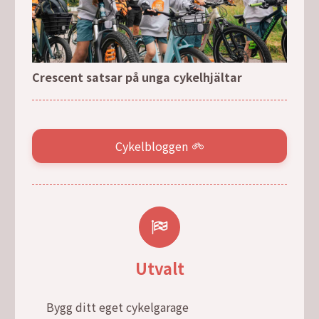
Crescent satsar på unga cykelhjältar
Cykelbloggen
Utvalt
Bygg ditt eget cykelgarage