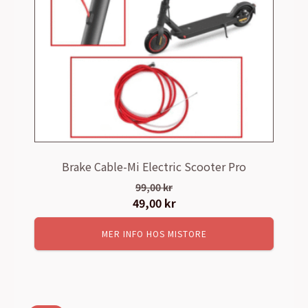
Brake Cable-Mi Electric Scooter Pro
99,00
kr
Det
49,00
kr
Det
ursprungliga
nuvarande
MER INFO HOS MISTORE
priset
priset
var:
är:
99,00 kr.
49,00 kr.