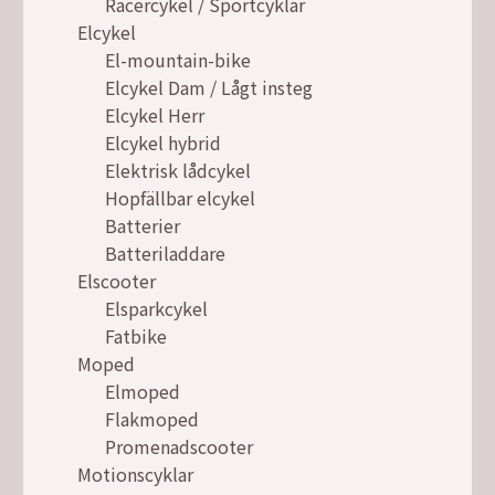
Racercykel / Sportcyklar
Elcykel
El-mountain-bike
Elcykel Dam / Lågt insteg
Elcykel Herr
Elcykel hybrid
Elektrisk lådcykel
Hopfällbar elcykel
Batterier
Batteriladdare
Elscooter
Elsparkcykel
Fatbike
Moped
Elmoped
Flakmoped
Promenadscooter
Motionscyklar