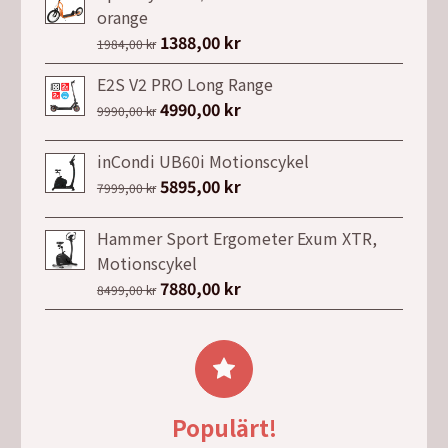
var:
är:
orange
2799,00 kr.
1999,00 kr.
Det
1388,00
kr
Det
1984,00
kr
ursprungliga
nuvarande
E2S V2 PRO Long Range
priset
priset
Det
4990,00
kr
Det
9990,00
kr
var:
är:
ursprungliga
nuvarande
1984,00 kr.
1388,00 kr.
priset
priset
inCondi UB60i Motionscykel
var:
är:
Det
5895,00
kr
Det
7999,00
kr
9990,00 kr.
4990,00 kr.
ursprungliga
nuvarande
priset
priset
Hammer Sport Ergometer Exum XTR,
var:
är:
Motionscykel
7999,00 kr.
5895,00 kr.
Det
7880,00
kr
Det
8499,00
kr
ursprungliga
nuvarande
priset
priset
var:
är:
8499,00 kr.
7880,00 kr.
Populärt!