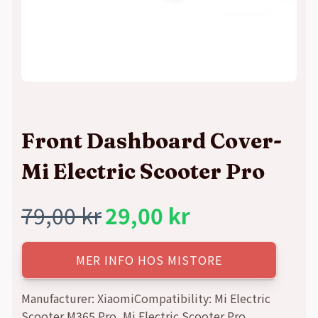
Front Dashboard Cover-
Mi Electric Scooter Pro
79,00
kr
29,00
kr
Det
Det
ursprungliga
nuvarande
MER INFO HOS MISTORE
priset
priset
Manufacturer: XiaomiCompatibility: Mi Electric
Scooter M365 Pro, Mi Electric Scooter Pro