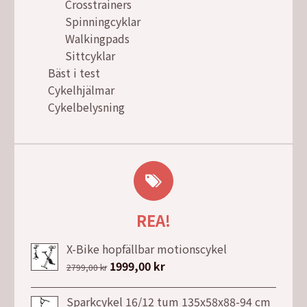
Crosstrainers
Spinningcyklar
Walkingpads
Sittcyklar
Bäst i test
Cykelhjälmar
Cykelbelysning
REA!
X-Bike hopfällbar motionscykel
Det
1999,00
kr
Det
2799,00
kr
ursprungliga
nuvarande
priset
priset
Sparkcykel 16/12 tum 135x58x88-94 cm