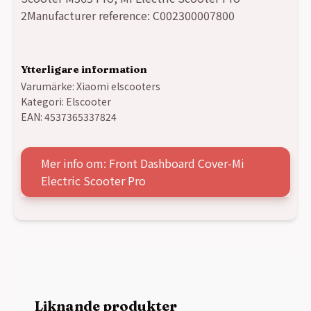
var:
är:
2Manufacturer reference: C002300007800
79,00 kr.
29,00 kr.
Ytterligare information
Varumärke:
Xiaomi elscooters
Kategori:
Elscooter
EAN:
4537365337824
Mer info om: Front Dashboard Cover-Mi
Electric Scooter Pro
Liknande produkter