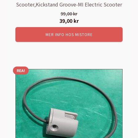
Scooter,Kickstand Groove-MI Electric Scooter
99,00
kr
Det
39,00
kr
Det
ursprungliga
nuvarande
MER INFO HOS MISTORE
priset
priset
var:
är:
99,00 kr.
39,00 kr.
REA!