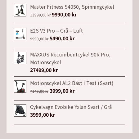
Master Fitness S4050, Spinningcykel
Det
9990,00
kr
Det
13999,00
kr
ursprungliga
nuvarande
priset
priset
E2S V3 Pro – Grå – Luft
var:
är:
Det
5490,00
kr
Det
9990,00
kr
13999,00 kr.
9990,00 kr.
ursprungliga
nuvarande
priset
priset
MAXXUS Recumbentcykel 90R Pro,
var:
är:
Motionscykel
9990,00 kr.
5490,00 kr.
27499,00
kr
Motionscykel AL2 Bäst i Test (Svart)
Det
3999,00
kr
Det
7149,00
kr
ursprungliga
nuvarande
priset
priset
Cykelvagn Evobike Yxlan Svart / Grå
var:
är:
3999,00
kr
7149,00 kr.
3999,00 kr.