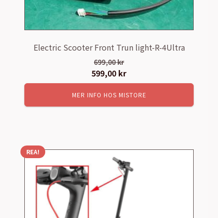
Electric Scooter Front Trun light-R-4Ultra
699,00
kr
Det
599,00
kr
Det
ursprungliga
nuvarande
MER INFO HOS MISTORE
priset
priset
var:
är:
699,00 kr.
599,00 kr.
REA!