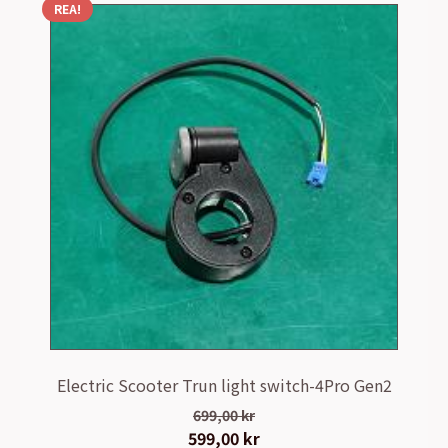
REA!
Electric Scooter Trun light switch-4Pro Gen2
699,00
kr
Det
599,00
kr
Det