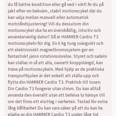
var:
är:
du få bättre kondition eller gå ned i vikt? Är du på
jakt efter en bekväm, stabil motionscykel där du
4899,00 kr.
4059,00 kr.
kan välja mellan manuell eller automatisk
motståndsjustering? Vill du dessutom din
motionscykel ska ha en överskådlig, intuitiv och
användarvänlig dator? Då är HAMMER Cardio T3
motionscykeln för dig. En 6 kg tung svängvikt och
ett elektroniskt magnetbromssystem ger en
fantastiskt jämn rotationsrörelse. Styret och sadeln
kan ställas in så att alla, oavsett kroppslängd, kan
träna på motionscykeln. Med hjälp av de praktiska
transporthjulen är det enkelt att ställa upp och
flytta din HAMMER Cardio T3. Praktisk till tusen:
Din Cardio T3 fungerar utan ström. Du kan alltså
använda den överallt utan att behöva ta hänsyn till
om det finns ett eluttag i närheten. Testad för extra
lång hållbarhet Du kan vara säker på att du kan ha
glädje av din HAMMER Cardio T3 under lång tid