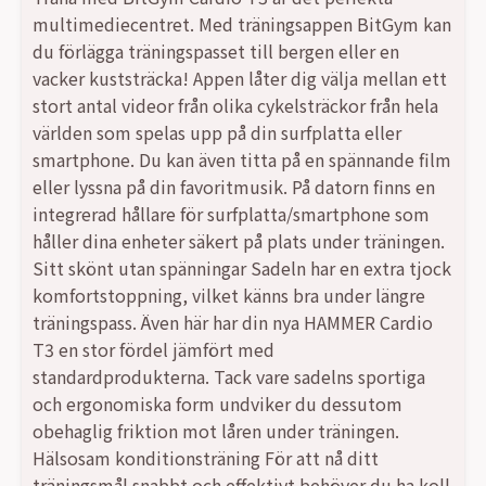
multimediecentret. Med träningsappen BitGym kan
du förlägga träningspasset till bergen eller en
vacker kuststräcka! Appen låter dig välja mellan ett
stort antal videor från olika cykelsträckor från hela
världen som spelas upp på din surfplatta eller
smartphone. Du kan även titta på en spännande film
eller lyssna på din favoritmusik. På datorn finns en
integrerad hållare för surfplatta/smartphone som
håller dina enheter säkert på plats under träningen.
Sitt skönt utan spänningar Sadeln har en extra tjock
komfortstoppning, vilket känns bra under längre
träningspass. Även här har din nya HAMMER Cardio
T3 en stor fördel jämfört med
standardprodukterna. Tack vare sadelns sportiga
och ergonomiska form undviker du dessutom
obehaglig friktion mot låren under träningen.
Hälsosam konditionsträning För att nå ditt
träningsmål snabbt och effektivt behöver du ha koll