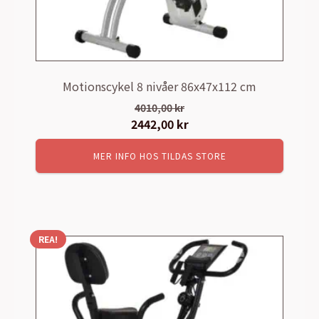
Motionscykel 8 nivåer 86x47x112 cm
4010,00
kr
Det
2442,00
kr
Det
ursprungliga
nuvarande
MER INFO HOS TILDAS STORE
priset
priset
var:
är:
4010,00 kr.
2442,00 kr.
REA!