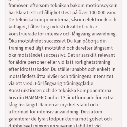
framöver, eftersom tekniken bakom motionscykeln
har klarat ett uthållighetstest på över 100 000 varv.
De tekniska komponenterna, såsom elektronik och
kullager, håller hög industrikvalitet och är
konstruerade för intensiv och långvarig användning.
Öka motståndet successivt Du kan påbörja din
träning med lågt motstånd och därefter långsamt
öka motståndet successivt. Det är särskilt relevant
för äldre personer eller vid lätt rörlighetsträning
efter idrottsskador. Du ställer snabbt och enkelt in
motståndets åtta nivåer och träningens intensitet
via ett vred. För långvarig träningsglädje
Konstruktionen och de tekniska komponenterna
hos din HAMMER Cardio T3 är utformade för extra
lång livslängd. Ramen är mycket stabil och
utformad för intensiv användning. Dessutom
garanterar de fyra stödpunkterna mot golvet och
dubbelsvetsningen en suverän stabilitet vid