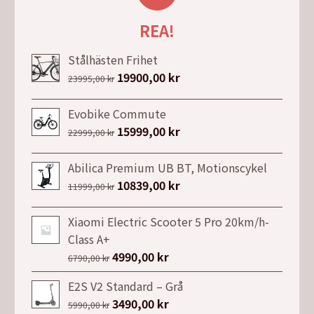
REA!
Stålhästen Frihet
Det
19900,00
kr
Det
23995,00
kr
ursprungliga
nuvarande
priset
priset
Evobike Commute
var:
är:
Det
15999,00
kr
Det
22999,00
kr
23995,00 kr.
19900,00 kr.
ursprungliga
nuvarande
priset
priset
Abilica Premium UB BT, Motionscykel
var:
är:
Det
10839,00
kr
Det
11999,00
kr
22999,00 kr.
15999,00 kr.
ursprungliga
nuvarande
priset
priset
Xiaomi Electric Scooter 5 Pro 20km/h-
var:
är:
Class A+
11999,00 kr.
10839,00 kr.
Det
4990,00
kr
Det
6790,00
kr
ursprungliga
nuvarande
E2S V2 Standard – Grå
priset
priset
Det
3490,00
kr
Det
5990,00
kr
var:
är: