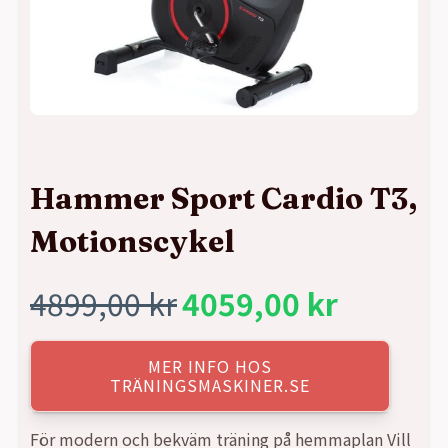
Hammer Sport Cardio T3,
Motionscykel
4899,00
kr
4059,00
kr
Det
Det
ursprungliga
nuvarande
MER INFO HOS
TRÄNINGSMASKINER.SE
priset
priset
För modern och bekväm träning på hemmaplan Vill