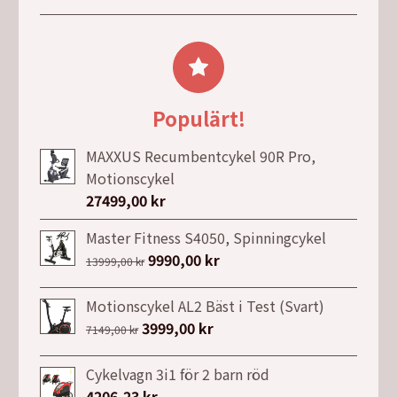
ursprungliga
nuvarande
6790,00 kr.
4990,00 kr.
priset
priset
var:
är:
5990,00 kr.
3490,00 kr.
Populärt!
MAXXUS Recumbentcykel 90R Pro,
Motionscykel
27499,00
kr
Master Fitness S4050, Spinningcykel
Det
9990,00
kr
Det
13999,00
kr
ursprungliga
nuvarande
priset
priset
Motionscykel AL2 Bäst i Test (Svart)
var:
är:
Det
3999,00
kr
Det
7149,00
kr
13999,00 kr.
9990,00 kr.
ursprungliga
nuvarande
priset
priset
Cykelvagn 3i1 för 2 barn röd
var:
är:
4206,23
kr