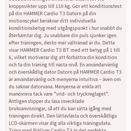
kroppsvikter upp till 110 kg. Gör ett konditionstest
på din HAMMER Cardio T3 Datorn på din
motionscykel beräknar ditt individuella
konditionsbetyg med utgångspunkt i hur snabbt du
återhämtar dig. Ju snabbare din puls sjunker igen
efter träningen, desto mer vältränad är du. Detta
visar HAMMER Cardio T3 BT med ett betyg på 1 till
6, vilket motiverar dig att förbättra din kondition
och ta din träning till nästa nivå. En användarvänlig
och överskådlig dator Datorn på HAMMER Cardio T3
är användarvänlig och menyerna intuitiva – även om
du saknar datorvana. Menyerna är enkla att
manövrera tack vare ”vrid- och tryckreglaget”.
Äntligen slipper du läsa invecklade
bruksanvisningar, så att du kan sätta igång med
träningen direkt. Den lättavlästa och överskådliga
LCD-skärmen visar dig alla viktiga träningsdata.
Träna med BitGym Cardio T3 är det perfekta