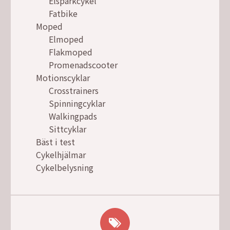
Elsparkcykel
Fatbike
Moped
Elmoped
Flakmoped
Promenadscooter
Motionscyklar
Crosstrainers
Spinningcyklar
Walkingpads
Sittcyklar
Bäst i test
Cykelhjälmar
Cykelbelysning