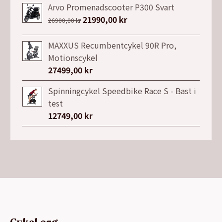
priset
priset
Arvo Promenadscooter P300 Svart
var:
är:
Det
21990,00
kr
Det
26900,00
kr
7149,00 kr.
3999,00 kr.
ursprungliga
nuvarande
priset
priset
MAXXUS Recumbentcykel 90R Pro,
var:
är:
Motionscykel
26900,00 kr.
21990,00 kr.
27499,00
kr
Spinningcykel Speedbike Race S - Bäst i
test
12749,00
kr
Cykel.org