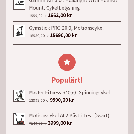
Garmin Varia Ut Headlight With Helmet
var:
är:
Mount, Cykelbelysning
1797,00 kr.
1386,00 kr.
Det
1662,00
kr
Det
1999,00
kr
ursprungliga
nuvarande
Gymstick PRO 20.0, Motionscykel
priset
priset
Det
15690,00
kr
Det
18989,00
kr
var:
är:
ursprungliga
nuvarande
1999,00 kr.
1662,00 kr.
priset
priset
var:
är:
18989,00 kr.
15690,00 kr.
Populärt!
Master Fitness S4050, Spinningcykel
Det
9990,00
kr
Det
13999,00
kr
ursprungliga
nuvarande
priset
priset
Motionscykel AL2 Bäst i Test (Svart)
var:
är:
Det
3999,00
kr
Det
7149,00
kr
13999,00 kr.
9990,00 kr.
ursprungliga
nuvarande