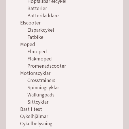
Hopfällbar elcykel
Batterier
Batteriladdare
Elscooter
Elsparkcykel
Fatbike
Moped
Elmoped
Flakmoped
Promenadscooter
Motionscyklar
Crosstrainers
Spinningcyklar
Walkingpads
Sittcyklar
Bäst i test
Cykelhjälmar
Cykelbelysning