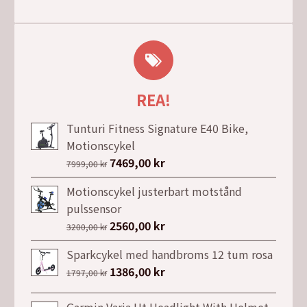
REA!
Tunturi Fitness Signature E40 Bike,
Motionscykel
Det
7469,00
kr
Det
7999,00
kr
ursprungliga
nuvarande
Motionscykel justerbart motstånd
priset
priset
pulssensor
var:
är:
Det
2560,00
kr
Det
3200,00
kr
7999,00 kr.
7469,00 kr.
ursprungliga
nuvarande
Sparkcykel med handbroms 12 tum rosa
priset
priset
Det
1386,00
kr
Det
1797,00
kr
var:
är:
ursprungliga
nuvarande
3200,00 kr.
2560,00 kr.
priset
priset