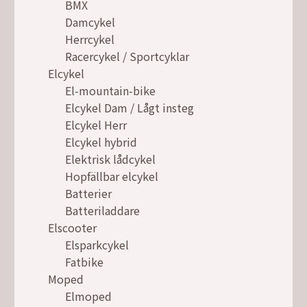
BMX
Damcykel
Herrcykel
Racercykel / Sportcyklar
Elcykel
El-mountain-bike
Elcykel Dam / Lågt insteg
Elcykel Herr
Elcykel hybrid
Elektrisk lådcykel
Hopfällbar elcykel
Batterier
Batteriladdare
Elscooter
Elsparkcykel
Fatbike
Moped
Elmoped