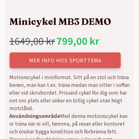
Minicykel MB3 DEMO
1649,00
kr
799,00
kr
Det
Det
ursprungliga
nuvarande
MER INFO HOS SPORTTEMA
priset
priset
Motionscykel i miniformat. Sitt på en stol och träna
benen, man kan t.ex. träna medan man sitter i soffan
var:
är:
eller vid skrivbordet. Prisvärd cykel för dig som har
ont om plats eller söker en billig cykel utan högt
1649,00 kr.
799,00 kr.
motstånd.
Användningsområde
Med denna motionscykel kan
ni träna när ni vill, hemma, på resan eller kontoret
och önskar bygga kondition och förbränna fett.