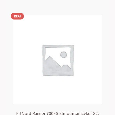
19999,00 kr.
12999,00 kr.
REA!
FitNord Ranger 700FS Elmountaincykel G2,