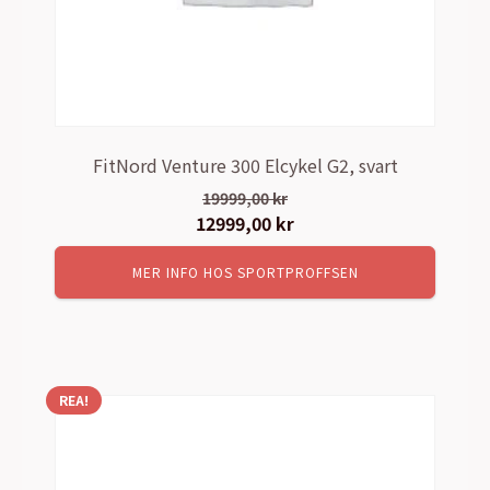
FitNord Venture 300 Elcykel G2, svart
19999,00
kr
Det
12999,00
kr
Det
ursprungliga
nuvarande
MER INFO HOS SPORTPROFFSEN
priset
priset
var:
är:
19999,00 kr.
12999,00 kr.
REA!