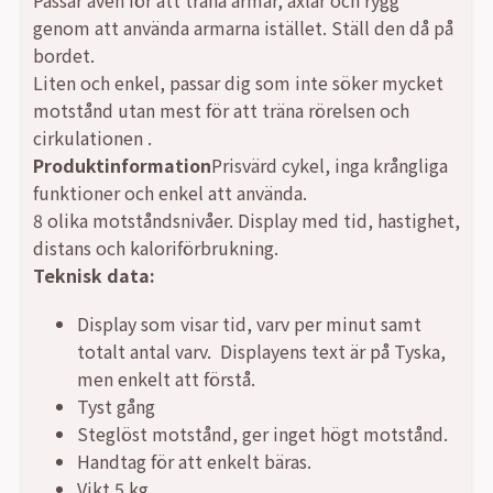
Passar även för att träna armar, axlar och rygg
genom att använda armarna istället. Ställ den då på
bordet.
Liten och enkel, passar dig som inte söker mycket
motstånd utan mest för att träna rörelsen och
cirkulationen .
Produktinformation
Prisvärd cykel, inga krångliga
funktioner och enkel att använda.
8 olika motståndsnivåer. Display med tid, hastighet,
distans och kaloriförbrukning.
Teknisk data:
Display som visar tid, varv per minut samt
totalt antal varv. Displayens text är på Tyska,
men enkelt att förstå.
Tyst gång
Steglöst motstånd, ger inget högt motstånd.
Handtag för att enkelt bäras.
Vikt 5 kg