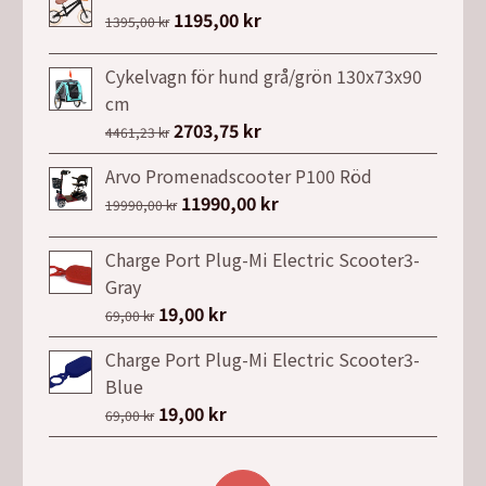
Det
1195,00
kr
Det
1395,00
kr
ursprungliga
nuvarande
priset
priset
Cykelvagn för hund grå/grön 130x73x90
var:
är:
cm
1395,00 kr.
1195,00 kr.
Det
2703,75
kr
Det
4461,23
kr
ursprungliga
nuvarande
Arvo Promenadscooter P100 Röd
priset
priset
Det
11990,00
kr
Det
19990,00
kr
var:
är:
ursprungliga
nuvarande
4461,23 kr.
2703,75 kr.
priset
priset
Charge Port Plug-Mi Electric Scooter3-
var:
är:
Gray
19990,00 kr.
11990,00 kr.
Det
19,00
kr
Det
69,00
kr
ursprungliga
nuvarande
Charge Port Plug-Mi Electric Scooter3-
priset
priset
Blue
var:
är:
Det
19,00
kr
Det
69,00
kr
69,00 kr.
19,00 kr.
ursprungliga
nuvarande
priset
priset