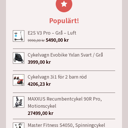
var:
är:
69,00 kr.
19,00 kr.
Populärt!
E2S V3 Pro – Grå – Luft
Det
5490,00
kr
Det
9990,00
kr
ursprungliga
nuvarande
priset
priset
Cykelvagn Evobike Yxlan Svart / Grå
var:
är:
3999,00
kr
9990,00 kr.
5490,00 kr.
Cykelvagn 3i1 för 2 barn röd
4206,23
kr
MAXXUS Recumbentcykel 90R Pro,
Motionscykel
27499,00
kr
Master Fitness S4050, Spinningcykel