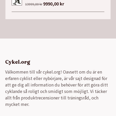
Det
9990,00
kr
Det
13999,00
kr
ursprungliga
nuvarande
priset
priset
var:
är:
13999,00 kr.
9990,00 kr.
Cykel.org
Välkommen till vår cykel.org! Oavsett om du är en
erfaren cyklist eller nybörjare, är vår sajt designad för
att ge dig all information du behöver för att göra ditt
cyklande så roligt och smidigt som möjligt. Vi täcker
allt från produktrecensioner till träningsråd, och
mycket mer.