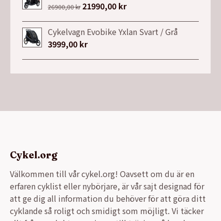
Det
21990,00
kr
Det
26900,00
kr
ursprungliga
nuvarande
priset
priset
Cykelvagn Evobike Yxlan Svart / Grå
var:
är:
3999,00
kr
26900,00 kr.
21990,00 kr.
Cykel.org
Välkommen till vår cykel.org! Oavsett om du är en
erfaren cyklist eller nybörjare, är vår sajt designad för
att ge dig all information du behöver för att göra ditt
cyklande så roligt och smidigt som möjligt. Vi täcker