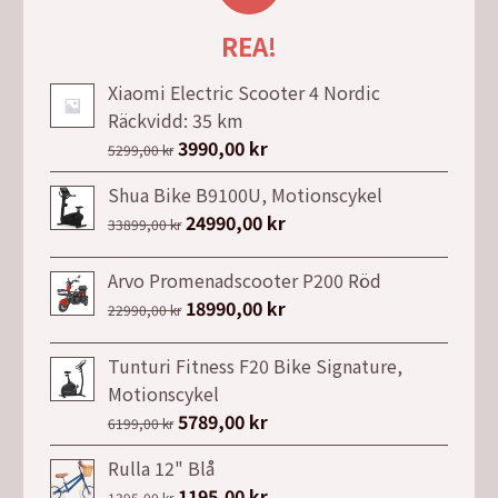
REA!
Xiaomi Electric Scooter 4 Nordic
Räckvidd: 35 km
Det
3990,00
kr
Det
5299,00
kr
ursprungliga
nuvarande
Shua Bike B9100U, Motionscykel
priset
priset
Det
24990,00
kr
Det
33899,00
kr
var:
är:
ursprungliga
nuvarande
5299,00 kr.
3990,00 kr.
priset
priset
Arvo Promenadscooter P200 Röd
var:
är:
Det
18990,00
kr
Det
22990,00
kr
33899,00 kr.
24990,00 kr.
ursprungliga
nuvarande
priset
priset
Tunturi Fitness F20 Bike Signature,
var:
är:
Motionscykel
22990,00 kr.
18990,00 kr.
Det
5789,00
kr
Det
6199,00
kr
ursprungliga
nuvarande
Rulla 12" Blå
priset
priset
Det
1195,00
kr
Det
1395,00
kr