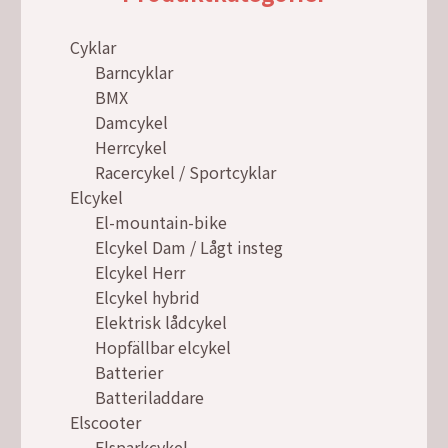
Cyklar
Barncyklar
BMX
Damcykel
Herrcykel
Racercykel / Sportcyklar
Elcykel
El-mountain-bike
Elcykel Dam / Lågt insteg
Elcykel Herr
Elcykel hybrid
Elektrisk lådcykel
Hopfällbar elcykel
Batterier
Batteriladdare
Elscooter
Elsparkcykel