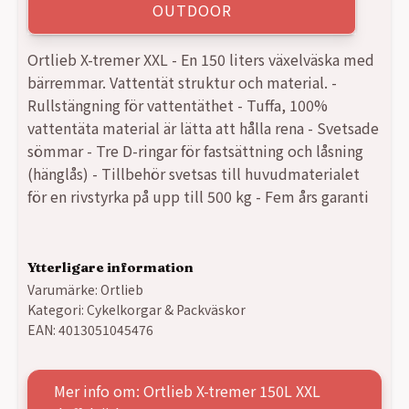
OUTDOOR
Ortlieb X-tremer XXL - En 150 liters växelväska med
bärremmar. Vattentät struktur och material. -
Rullstängning för vattentäthet - Tuffa, 100%
vattentäta material är lätta att hålla rena - Svetsade
sömmar - Tre D-ringar för fastsättning och låsning
(hänglås) - Tillbehör svetsas till huvudmaterialet
för en rivstyrka på upp till 500 kg - Fem års garanti
Ytterligare information
Varumärke:
Ortlieb
Kategori:
Cykelkorgar & Packväskor
EAN:
4013051045476
Mer info om: Ortlieb X-tremer 150L XXL