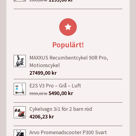
var:
är:
ursprungliga
nuvarande
6199,00 kr.
5789,00 kr.
priset
priset
var:
är:
1395,00 kr.
1195,00 kr.
Populärt!
MAXXUS Recumbentcykel 90R Pro,
Motionscykel
27499,00
kr
E2S V3 Pro – Grå – Luft
Det
5490,00
kr
Det
9990,00
kr
ursprungliga
nuvarande
priset
priset
Cykelvagn 3i1 för 2 barn röd
var:
är:
4206,23
kr
9990,00 kr.
5490,00 kr.
Arvo Promenadscooter P300 Svart