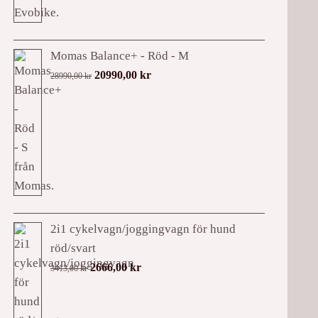
Momas Balance+ - Röd - M
Det
Det
20990,00
kr
28990,00
kr
ursprungliga
nuvarande
priset
priset
var:
är:
28990,00 kr.
20990,00 kr.
2i1 cykelvagn/joggingvagn för hund
röd/svart
Det
Det
2666,00
kr
3413,00
kr
ursprungliga
nuvarande
priset
priset