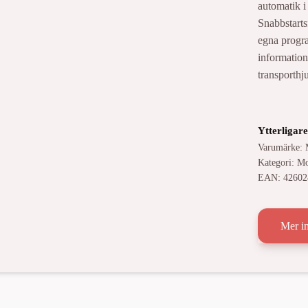
automatik 
Snabbstarts
egna progr
information
transporthju
Ytterligar
Varumärke:
Kategori:
Mo
EAN:
42602
Mer i