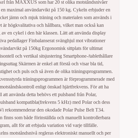
kel från MAXXUS som har 20 st olika motståndsnivåer
 en maximal användarvikt på 150 kg. ​Cykeln erbjuder en
cket jämn och mjuk träning och materialen som används i
t är högkvalitativa och hållbara, vilket man också kan
g av en cykel i den här klassen. Lätt att använda display
iva pedallager Finbalanserat svänghjul mot vibrationer
ändarvikt på 150kg Ergonomisk sittplats för ultimat
isontell och vertikal sitsjustering Smartphone-/tablethållare
gsuttag Skärmen är enkel att förstå och visar bla tid,
stighet och puls och så även de olika träningsprogrammen.
ekvensstyrda träningsprogrammen är förprogrammerade med
motståndskontroll enligt önskad hjärtfrekvens. För att ha
ll att använda detta behövs ett pulsband från Polar,
 pulsband kompatibla(frekvens 5 kHz) med Polar och dess
 Vi rekommenderar den okodade Polar Pulse Belt T34.
finns som både förinställda och manuellt kontrollerbara
ram, allt för att erbjuda variation vid varje tillfälle.
lns motståndsnivå regleras elektroniskt manuellt och per