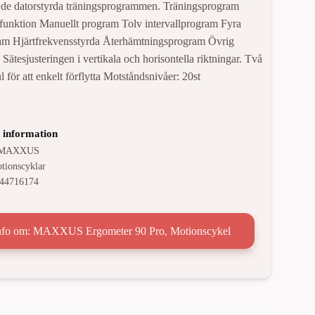
i de datorstyrda träningsprogrammen. Träningsprogram
funktion Manuellt program Tolv intervallprogram Fyra
am Hjärtfrekvensstyrda Återhämtningsprogram Övrig
 Sätesjusteringen i vertikala och horisontella riktningar. Två
l för att enkelt förflytta Motståndsnivåer: 20st
e information
MAXXUS
tionscyklar
44716174
nfo om: MAXXUS Ergometer 90 Pro, Motionscykel