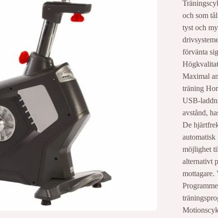
Träningscy
och som tål
tyst och my
drivsysteme
förvänta si
Högkvalitat
Maximal anv
träning Hor
USB-laddnin
avstånd, ha
De hjärtfr
automatisk 
möjlighet ti
alternativt
mottagare.
Programmen 
träningsprog
Motionscyke