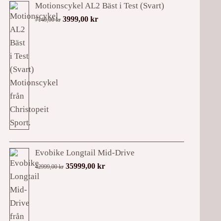
Motionscykel AL2 Bäst i Test (Svart)
Det
Det
3999,00
kr
7149,00
kr
ursprungliga
nuvarande
priset
priset
var:
är:
7149,00 kr.
3999,00 kr.
Evobike Longtail Mid-Drive
Det
Det
35999,00
kr
42999,00
kr
ursprungliga
nuvarande
priset
priset
var:
är:
42999,00 kr.
35999,00 kr.