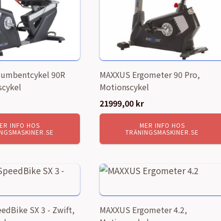
umbentcykel 90R
MAXXUS Ergometer 90 Pro,
scykel
Motionscykel
21999,00
kr
ER INFO HOS
MER INFO HOS
NGSMASKINER.SE
TRÄNINGSMASKINER.SE
dBike SX 3 - Zwift,
MAXXUS Ergometer 4.2,