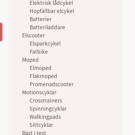
Elektrisk lådcykel
Hopfällbar elcykel
Batterier
Batteriladdare
Elscooter
Elsparkcykel
Fatbike
Moped
Elmoped
Flakmoped
Promenadscooter
Motionscyklar
Crosstrainers
Spinningcyklar
Walkingpads
Sittcyklar
Bäst i test