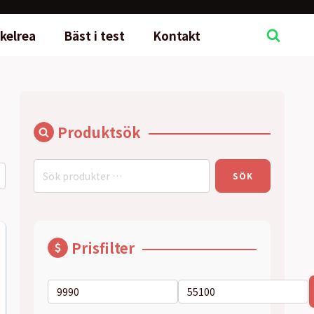
kelrea
Bäst i test
Kontakt
Produktsök
Sök
SÖK
efter:
Prisfilter
Min
Max