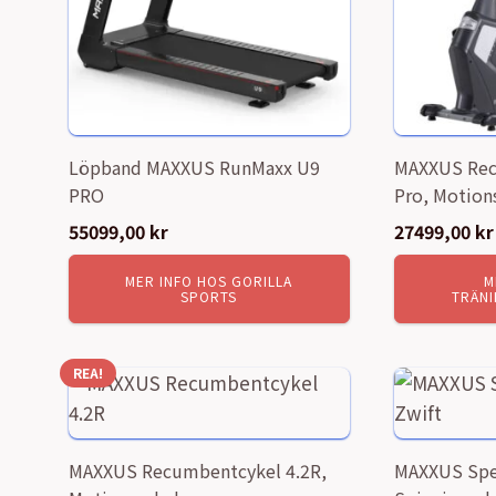
Löpband MAXXUS RunMaxx U9
MAXXUS Rec
PRO
Pro, Motion
55099,00
kr
27499,00
kr
MER INFO HOS GORILLA
M
SPORTS
TRÄNI
REA!
MAXXUS Recumbentcykel 4.2R,
MAXXUS Spee