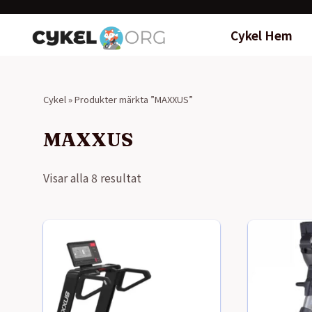
Cykel Hem
Cykel
»
Produkter märkta ”MAXXUS”
MAXXUS
Visar alla 8 resultat
Sorterade
efter
pris:
högt
till
lågt