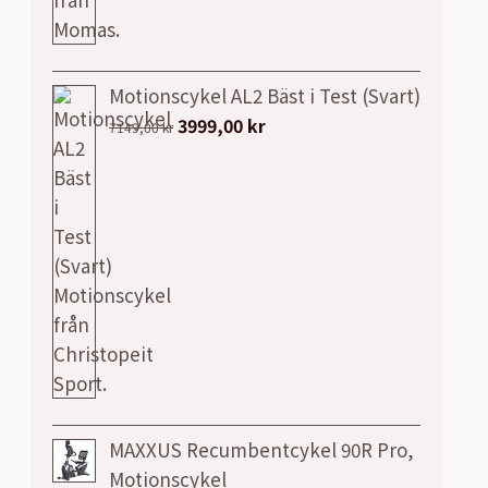
Motionscykel AL2 Bäst i Test (Svart)
Det
Det
3999,00
kr
7149,00
kr
ursprungliga
nuvarande
priset
priset
var:
är:
7149,00 kr.
3999,00 kr.
MAXXUS Recumbentcykel 90R Pro,
Motionscykel