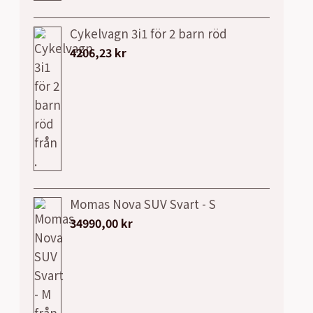
Cykelvagn 3i1 för 2 barn röd
4206,23
kr
Momas Nova SUV Svart - S
34990,00
kr