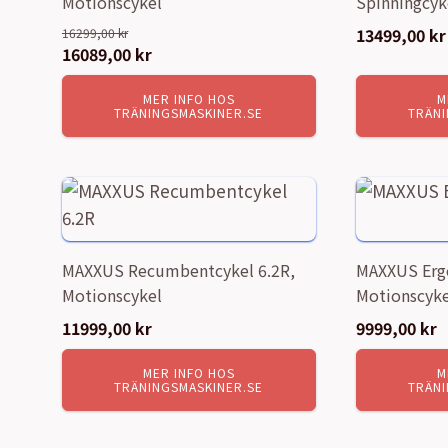
Motionscykel
Spinningcyk
13499,00
kr
16299,00
kr
Det
16089,00
kr
Det
ursprungliga
nuvarande
MER INFO HOS
M
priset
priset
TRÄNINGSMASKINER.SE
TRÄNI
var:
är:
16299,00 kr.
16089,00 kr.
MAXXUS Recumbentcykel 6.2R,
MAXXUS Erg
Motionscykel
Motionscyke
11999,00
kr
9999,00
kr
MER INFO HOS
M
TRÄNINGSMASKINER.SE
TRÄNI