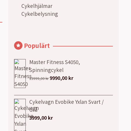
Cykelhjälmar
Cykelbelysning
Populärt
Master Fitness S4050,
Spinningcykel
Det
Det
9990,00
kr
13999,00
kr
ursprungliga
nuvarande
priset
priset
var:
är:
Cykelvagn Evobike Yxlan Svart /
13999,00 kr.
9990,00 kr.
Grå
3999,00
kr