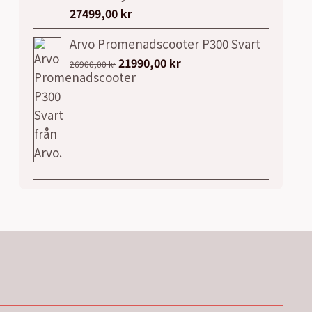
27499,00
kr
Arvo Promenadscooter P300 Svart
Det
Det
21990,00
kr
26900,00
kr
ursprungliga
nuvarande
priset
priset
var:
är:
26900,00 kr.
21990,00 kr.