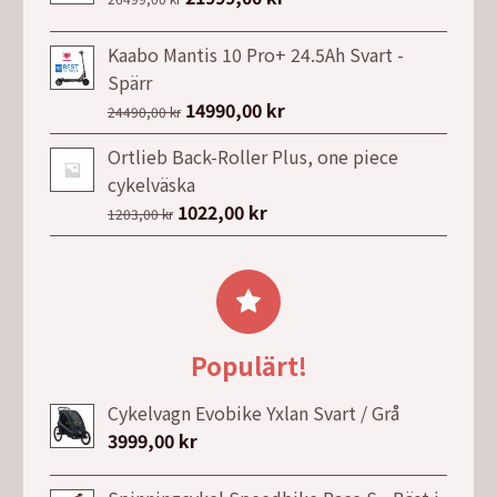
7495,00 kr.
5995,00 kr.
ursprungliga
nuvarande
priset
priset
Kaabo Mantis 10 Pro+ 24.5Ah Svart -
var:
är:
Spärr
26499,00 kr.
21999,00 kr.
Det
14990,00
kr
Det
24490,00
kr
ursprungliga
nuvarande
Ortlieb Back-Roller Plus, one piece
priset
priset
cykelväska
var:
är:
Det
1022,00
kr
Det
1203,00
kr
24490,00 kr.
14990,00 kr.
ursprungliga
nuvarande
priset
priset
var:
är:
1203,00 kr.
1022,00 kr.
Populärt!
Cykelvagn Evobike Yxlan Svart / Grå
3999,00
kr