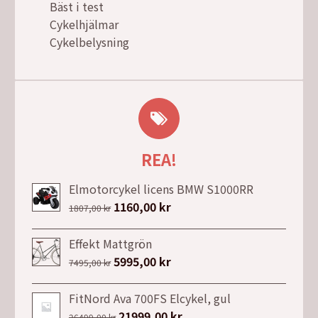
Bäst i test
Cykelhjälmar
Cykelbelysning
REA!
Elmotorcykel licens BMW S1000RR
Det
1160,00
kr
Det
1807,00
kr
ursprungliga
nuvarande
priset
priset
Effekt Mattgrön
var:
är:
Det
5995,00
kr
Det
7495,00
kr
1807,00 kr.
1160,00 kr.
ursprungliga
nuvarande
priset
priset
FitNord Ava 700FS Elcykel, gul
var:
är:
Det
21999,00
kr
Det
26499,00
kr