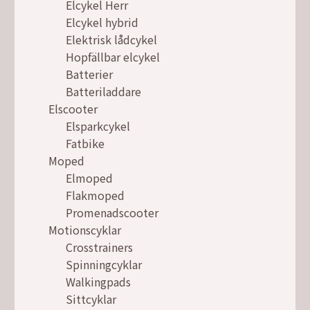
Elcykel Herr
Elcykel hybrid
Elektrisk lådcykel
Hopfällbar elcykel
Batterier
Batteriladdare
Elscooter
Elsparkcykel
Fatbike
Moped
Elmoped
Flakmoped
Promenadscooter
Motionscyklar
Crosstrainers
Spinningcyklar
Walkingpads
Sittcyklar