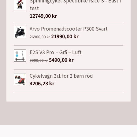
Spinningcykel Speedbike Race S - Bäst i
test
12749,00
kr
Arvo Promenadscooter P300 Svart
Det
21990,00
kr
Det
26900,00
kr
ursprungliga
nuvarande
priset
priset
E2S V3 Pro – Grå – Luft
var:
är:
Det
5490,00
kr
Det
9990,00
kr
26900,00 kr.
21990,00 kr.
ursprungliga
nuvarande
priset
priset
Cykelvagn 3i1 för 2 barn röd
var:
är:
4206,23
kr
9990,00 kr.
5490,00 kr.