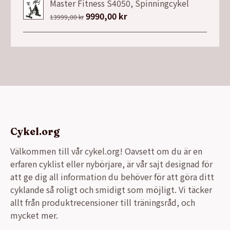
Master Fitness S4050, Spinningcykel
Det
9990,00
kr
Det
13999,00
kr
ursprungliga
nuvarande
priset
priset
var:
är:
13999,00 kr.
9990,00 kr.
Cykel.org
Välkommen till vår cykel.org! Oavsett om du är en
erfaren cyklist eller nybörjare, är vår sajt designad för
att ge dig all information du behöver för att göra ditt
cyklande så roligt och smidigt som möjligt. Vi täcker
allt från produktrecensioner till träningsråd, och
mycket mer.