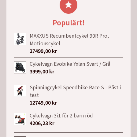
var:
är:
3999,00 kr.
2995,00 kr.
Populärt!
MAXXUS Recumbentcykel 90R Pro,
Motionscykel
27499,00
kr
Cykelvagn Evobike Yxlan Svart / Grå
3999,00
kr
Spinningcykel Speedbike Race S - Bäst i
test
12749,00
kr
Cykelvagn 3i1 för 2 barn röd
4206,23
kr