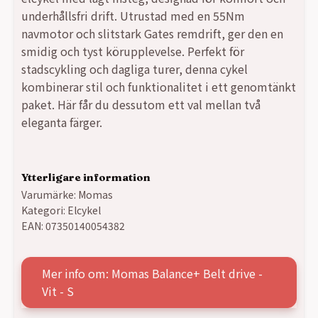
var:
är:
underhållsfri drift. Utrustad med en 55Nm
navmotor och slitstark Gates remdrift, ger den en
29990,00 kr.
20990,00 kr.
smidig och tyst körupplevelse. Perfekt för
stadscykling och dagliga turer, denna cykel
kombinerar stil och funktionalitet i ett genomtänkt
paket. Här får du dessutom ett val mellan två
eleganta färger.
Ytterligare information
Varumärke:
Momas
Kategori:
Elcykel
EAN:
07350140054382
Mer info om: Momas Balance+ Belt drive -
Vit - S