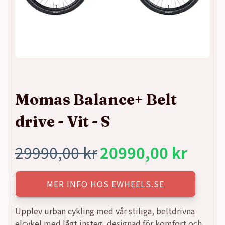
Momas Balance+ Belt
drive - Vit - S
29990,00
kr
20990,00
kr
Det
Det
ursprungliga
nuvarande
MER INFO HOS EWHEELS.SE
priset
priset
Upplev urban cykling med vår stiliga, beltdrivna
elcykel med lågt insteg, designad för komfort och