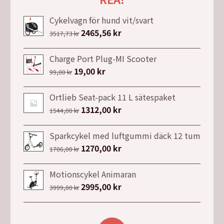
Cykelvagn för hund vit/svart
Det
2465,56
kr
Det
3517,73
kr
ursprungliga
nuvarande
priset
priset
Charge Port Plug-MI Scooter
var:
är:
Det
19,00
kr
Det
99,00
kr
3517,73 kr.
2465,56 kr.
ursprungliga
nuvarande
priset
priset
Ortlieb Seat-pack 11 L sätespaket
var:
är:
Det
1312,00
kr
Det
1544,00
kr
99,00 kr.
19,00 kr.
ursprungliga
nuvarande
priset
priset
Sparkcykel med luftgummi däck 12 tum
var:
är:
Det
1270,00
kr
Det
1706,00
kr
1544,00 kr.
1312,00 kr.
ursprungliga
nuvarande
priset
priset
Motionscykel Animaran
var:
är:
Det
2995,00
kr
Det
3999,00
kr
1706,00 kr.
1270,00 kr.
ursprungliga
nuvarande
priset
priset