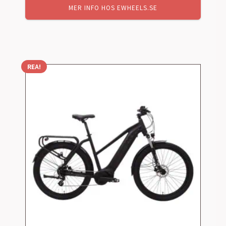
MER INFO HOS EWHEELS.SE
REA!