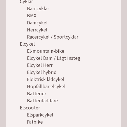
Cyklar
Barncyklar
BMX
Damcykel
Herrcykel
Racercykel / Sportcyklar
Elcykel
El-mountain-bike
Elcykel Dam / Lågt insteg
Elcykel Herr
Elcykel hybrid
Elektrisk lådcykel
Hopfällbar elcykel
Batterier
Batteriladdare
Elscooter
Elsparkcykel
Fatbike