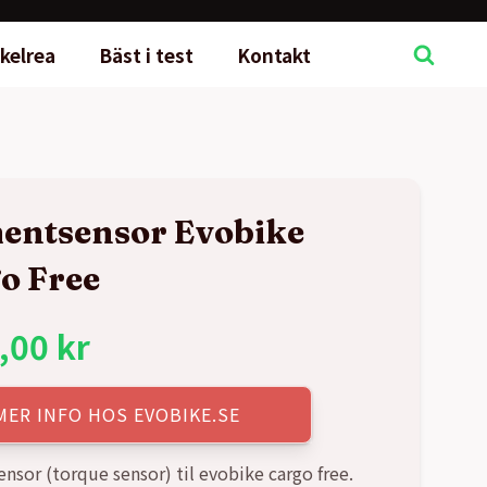
kelrea
Bäst i test
Kontakt
ntsensor Evobike
o Free
,00
kr
MER INFO HOS EVOBIKE.SE
sor (torque sensor) til evobike cargo free.