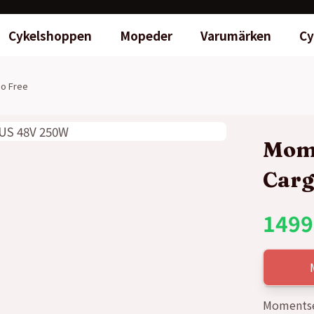
Cykelshoppen
Mopeder
Varumärken
Cy
o Free
Mome
Carg
1499
Momentsen