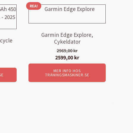
REA!
Garmin Edge Explore,
icycle
Cykeldator
2969,00
kr
Det
2599,00
kr
Det
ursprungliga
nuvarande
MER INFO HOS
priset
priset
SE
TRÄNINGSMASKINER.SE
var:
är:
2969,00 kr.
2599,00 kr.