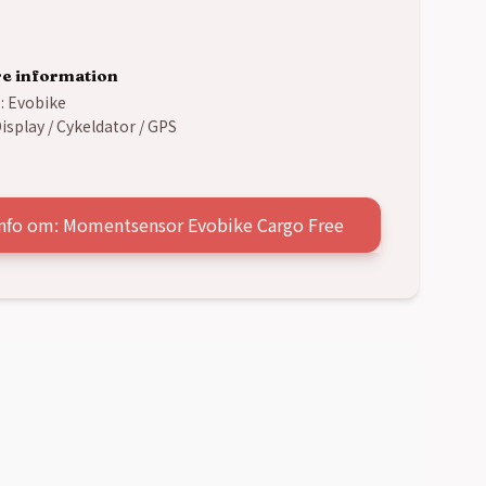
re information
:
Evobike
isplay / Cykeldator / GPS
info om: Momentsensor Evobike Cargo Free