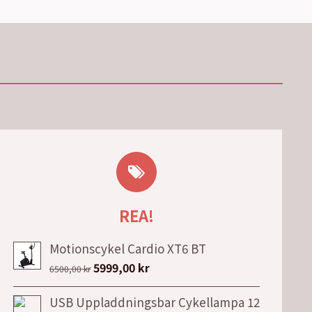
REA!
Motionscykel Cardio XT6 BT
Det
Det
5999,00
kr
6500,00
kr
ursprungliga
nuvarande
USB Uppladdningsbar Cykellampa 12
priset
priset