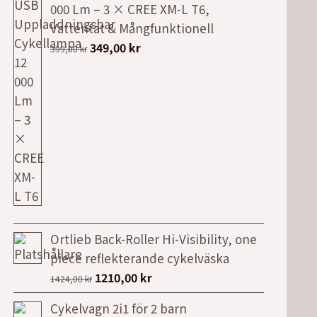
000 Lm – 3 × CREE XM-L T6,
var:
är:
Vattentät & Mångfunktionell
6500,00 kr.
5999,00 kr.
Det
Det
349,00
kr
399,00
kr
ursprungliga
nuvarande
priset
priset
var:
är:
399,00 kr.
349,00 kr.
Ortlieb Back-Roller Hi-Visibility, one
piece reflekterande cykelväska
Det
Det
1210,00
kr
1424,00
kr
ursprungliga
nuvarande
Cykelvagn 2i1 för 2 barn
priset
priset