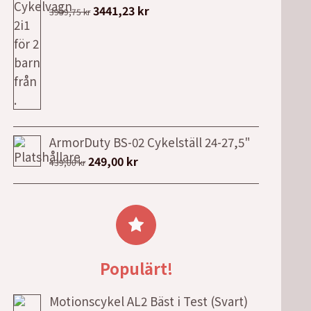
Det
Det
3441,23
kr
3939,75
kr
var:
är:
ursprungliga
nuvarande
1424,00 kr.
1210,00 kr.
priset
priset
var:
är:
3939,75 kr.
3441,23 kr.
ArmorDuty BS-02 Cykelställ 24-27,5"
Det
Det
249,00
kr
439,00
kr
ursprungliga
nuvarande
priset
priset
var:
är:
439,00 kr.
249,00 kr.
Populärt!
Motionscykel AL2 Bäst i Test (Svart)