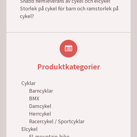
Snabb hemleverans av cykel och elcykel
Storlek på cykel för barn och ramstorlek på
cykel?
Produktkategorier
Cyklar
Barncyklar
BMX
Damcykel
Herrcykel
Racercykel / Sportcyklar
Elcykel
El-mountain-bike