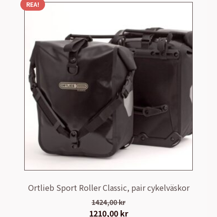
REA!
Ortlieb Sport Roller Classic, pair cykelväskor
1424,00
kr
Det
1210,00
kr
Det