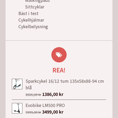
Walkingpads
Sittcyklar
Bäst i test
Cykelhjälmar
Cykelbelysning
REA!
Sparkcykel 16/12 tum 135x58x88-94 cm
blå
Det
1386,00
kr
Det
2026,00
kr
ursprungliga
nuvarande
Evobike LM500 PRO
priset
priset
Det
3499,00
kr
Det
5999,00
kr
var:
är: