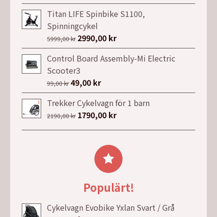
ursprungliga
nuvarande
2026,00 kr.
1386,00 kr.
priset
priset
Titan LIFE Spinbike S1100,
var:
är:
Spinningcykel
5999,00 kr.
3499,00 kr.
Det
2990,00
kr
Det
5999,00
kr
ursprungliga
nuvarande
Control Board Assembly-Mi Electric
priset
priset
Scooter3
var:
är:
Det
49,00
kr
Det
99,00
kr
5999,00 kr.
2990,00 kr.
ursprungliga
nuvarande
Trekker Cykelvagn för 1 barn
priset
priset
Det
1790,00
kr
Det
2190,00
kr
var:
är:
ursprungliga
nuvarande
99,00 kr.
49,00 kr.
priset
priset
var:
är:
2190,00 kr.
1790,00 kr.
Populärt!
Cykelvagn Evobike Yxlan Svart / Grå