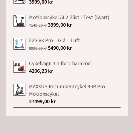
3999,00
kr
Motionscykel AL2 Bäst i Test (Svart)
Det
3999,00
kr
Det
7149,00
kr
ursprungliga
nuvarande
priset
priset
E2S V3 Pro – Grå – Luft
var:
är:
Det
5490,00
kr
Det
9990,00
kr
7149,00 kr.
3999,00 kr.
ursprungliga
nuvarande
priset
priset
Cykelvagn 3i1 för 2 barn röd
var:
är:
4206,23
kr
9990,00 kr.
5490,00 kr.
MAXXUS Recumbentcykel 90R Pro,
Motionscykel
27499,00
kr