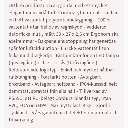
Ortlieb produkterna är gjorda med ett mycket
elegant men ändå tufft Cordura-ytmaterial som har
en helt vattentät polyuretanbeläggning. - 100%
vattentät utan behov av regnskydd - Vadderad
datorficka inuti, mått 39 x 27 x 2,5 cm Ergonomiska
axelremmar - Bakpanelens stoppning har generösa
spår för luftcirkulation - En icke-vattentät liten
ficka med dragkedja - Fästpunkter för en LED-lampa
(ljus ingår ej) och ett U-lås (U-lås ingår ej) -
Reflekterande logotyp - Enkel och mycket hållbar
rullstängning - Förstärkt botten - Avtagbart
bröstband - Avtagbart höftband - IP64-klassad: helt
dammtät, spraytät från alla håll - Tillverkad av
PS55C, ett PU-belagt Cordura-blandat tyg, utan
PVC, FOA och BPA - Max. nyttolast: 8 kg - Gjord i
Tyskland - 5 års garanti mot defekter i material och
tillverkning