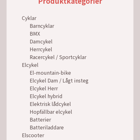
Produktkategorier
Cyklar
Barncyklar
BMX
Damcykel
Herrcykel
Racercykel / Sportcyklar
Elcykel
El-mountain-bike
Elcykel Dam / Lågt insteg
Elcykel Herr
Elcykel hybrid
Elektrisk lådcykel
Hopfällbar elcykel
Batterier
Batteriladdare
Elscooter