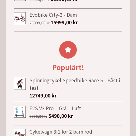
var:
är:
ursprungliga
nuvarande
829,00 kr.
629,00 kr.
priset
priset
Evobike City-3 - Dam
var:
är:
Det
15999,00
kr
Det
20999,00
kr
23995,00 kr.
19900,00 kr.
ursprungliga
nuvarande
priset
priset
var:
är:
20999,00 kr.
15999,00 kr.
Populärt!
Spinningcykel Speedbike Race S - Bäst i
test
12749,00
kr
E2S V3 Pro – Grå – Luft
Det
5490,00
kr
Det
9990,00
kr
ursprungliga
nuvarande
priset
priset
Cykelvagn 3i1 för 2 barn röd