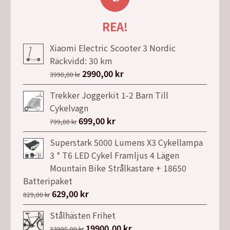
REA!
Xiaomi Electric Scooter 3 Nordic
Räckvidd: 30 km
Det
2990,00
kr
Det
3990,00
kr
ursprungliga
nuvarande
Trekker Joggerkit 1-2 Barn Till
priset
priset
Cykelvagn
var:
är:
Det
699,00
kr
Det
799,00
kr
3990,00 kr.
2990,00 kr.
ursprungliga
nuvarande
Superstark 5000 Lumens X3 Cykellampa
priset
priset
3 * T6 LED Cykel Framljus 4 Lägen
var:
är:
Mountain Bike Strålkastare + 18650
799,00 kr.
699,00 kr.
Batteripaket
Det
629,00
kr
Det
829,00
kr
ursprungliga
nuvarande
Stålhästen Frihet
priset
priset
Det
19900,00
kr
Det
23995,00
kr