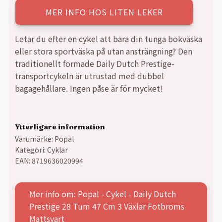
MER INFO HOS LITEN LEKER
Letar du efter en cykel att bära din tunga bokväska
eller stora sportväska på utan ansträngning? Den
traditionellt formade Daily Dutch Prestige-
transportcykeln är utrustad med dubbel
bagagehållare. Ingen påse är för mycket!
Ytterligare information
Varumärke:
Popal
Kategori:
Cyklar
EAN:
8719636020994
Mer info om: Popal - Cykel - Daily Dutch
Prestige 28 Tum 47 Cm 3 Växlar Fotbroms
Mattsvart