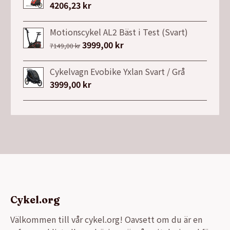
var:
är:
4206,23
kr
9990,00 kr.
5490,00 kr.
Motionscykel AL2 Bäst i Test (Svart)
Det
3999,00
kr
Det
7149,00
kr
ursprungliga
nuvarande
priset
priset
Cykelvagn Evobike Yxlan Svart / Grå
var:
är:
3999,00
kr
7149,00 kr.
3999,00 kr.
Cykel.org
Välkommen till vår cykel.org! Oavsett om du är en