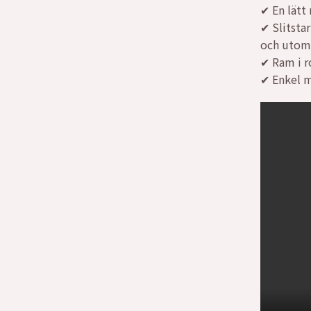
✔ En lätt
✔ Slitsta
och utom
✔ Ram i ro
✔ Enkel m