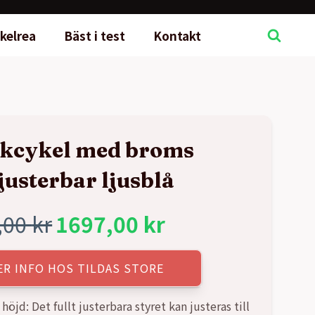
kelrea
Bäst i test
Kontakt
kcykel med broms
justerbar ljusblå
,00
kr
1697,00
kr
rungliga
rande
ER INFO HOS TILDAS STORE
t
t
höjd: Det fullt justerbara styret kan justeras till