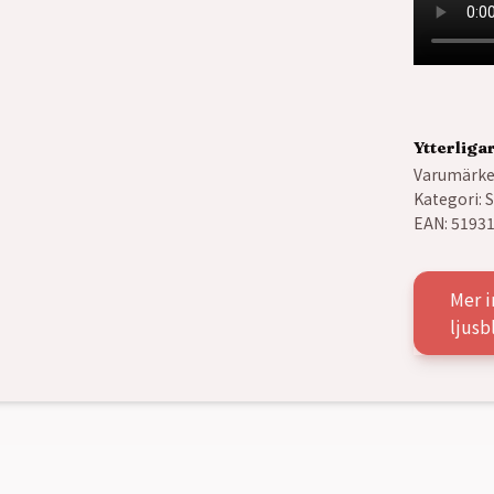
Ytterliga
Varumärke
Kategori:
S
EAN:
5193
Mer 
ljusb