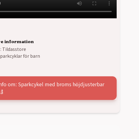
re information
:
Tildasstore
parkcyklar för barn
1
info om: Sparkcykel med broms höjdjusterbar
lå