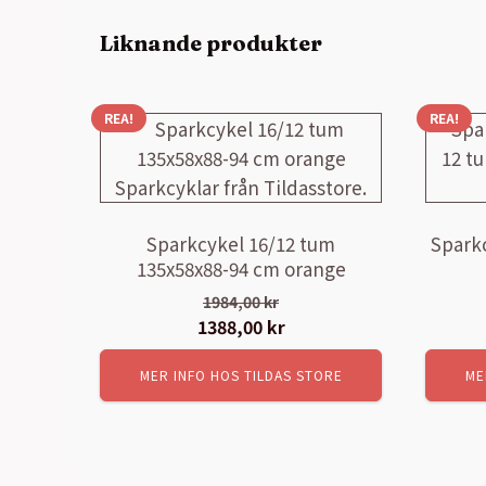
Liknande produkter
REA!
REA!
Sparkcykel 16/12 tum
Spark
135x58x88-94 cm orange
1984,00
kr
Det
1388,00
kr
Det
ursprungliga
nuvarande
MER INFO HOS TILDAS STORE
ME
priset
priset
var:
är:
1984,00 kr.
1388,00 kr.