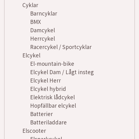
Cyklar
Barncyklar
BMX
Damcykel
Herrcykel
Racercykel / Sportcyklar
Elcykel
El-mountain-bike
Elcykel Dam / Lågt insteg
Elcykel Herr
Elcykel hybrid
Elektrisk lådcykel
Hopfällbar elcykel
Batterier
Batteriladdare
Elscooter
Elsparkcykel