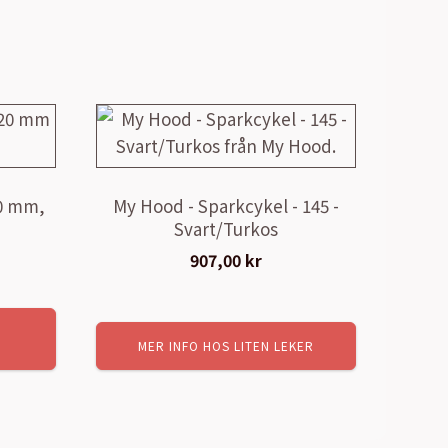
0 mm,
My Hood - Sparkcykel - 145 -
Svart/Turkos
907,00
kr
E
MER INFO HOS LITEN LEKER