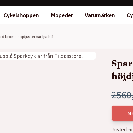
Cykelshoppen
Mopeder
Varumärken
Cy
d broms höjdjusterbar ljusblå
Spar
höjd
2560
Det
Det
ursp
nuva
M
prise
prise
Justerbar 