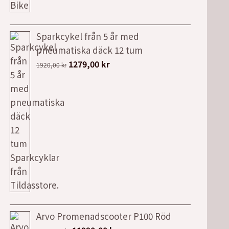
Sparkcykel från 5 år med
pneumatiska däck 12 tum
Det
Det
1279,00
kr
1920,00
kr
ursprungliga
nuvarande
priset
priset
var:
är:
1920,00 kr.
1279,00 kr.
Arvo Promenadscooter P100 Röd