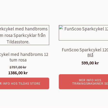
FunScoo Sparkcykel 12
cykel med handbroms 12
Blå
tum rosa
599,00
kr
1797,00
kr
Det
1386,00
kr
Det
ursprungliga
nuvarande
MER INFO HOS
R INFO HOS TILDAS STORE
TRÄNINGSMASKINER.S
priset
priset
var:
är:
1797,00 kr.
1386,00 kr.