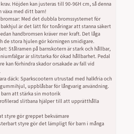
dkrav. Höjden kan justeras till 90-96H cm, så denna
n växa med ditt barn!
sbromsar: Med det dubbla bromssystemet för
,00 kr.
,00 kr.
bakhjul är det lätt för tonåringar att stanna säkert
 medan handbromsen kräver mer kraft. Det låga
h de stora hjulen gör körningen smidigare.
tet: Stålramen på barnskotern är stark och hållbar,
niumfälgar är slitstarka för ökad hållbarhet. Pedal
re kan förhindra skador orsakade av fall vid
.
ra däck: Sparkscootern utrustad med halkfria och
a gummihjul, uppblåsbar för långvarig användning.
 barn att stärka sin motorik
ofilerad slitbana hjälper till att upprätthålla
t styre gör greppet bekvämare
terbart styre gör det lämpligt för barn i många