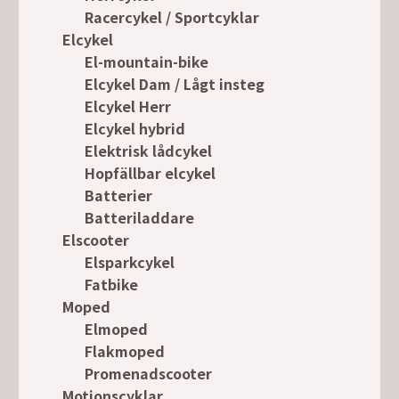
Racercykel / Sportcyklar
Elcykel
El-mountain-bike
Elcykel Dam / Lågt insteg
Elcykel Herr
Elcykel hybrid
Elektrisk lådcykel
Hopfällbar elcykel
Batterier
Batteriladdare
Elscooter
Elsparkcykel
Fatbike
Moped
Elmoped
Flakmoped
Promenadscooter
Motionscyklar