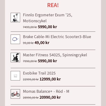
REA!
Finnlo Ergometer Exum '25,
Motionscykel
Det
5990,00
kr
Det
7499,00
kr
ursprungliga
nuvarande
Brake Cable-Mi Electric Scooter3-Blue
priset
priset
Det
49,00
kr
Det
99,00
kr
var:
är:
ursprungliga
nuvarande
7499,00 kr.
5990,00 kr.
priset
priset
Master Fitness S4025, Spinningcykel
var:
är:
Det
5990,00
kr
Det
7990,00
kr
99,00 kr.
49,00 kr.
ursprungliga
nuvarande
priset
priset
Evobike Trail 2025
var:
är:
Det
12999,00
kr
Det
22999,00
kr
7990,00 kr.
5990,00 kr.
ursprungliga
nuvarande
priset
priset
Momas Balance+ - Röd - M
var:
är:
Det
20990,00
kr
Det
28990,00
kr
22999,00 kr.
12999,00 kr.
ursprungliga
nuvarande