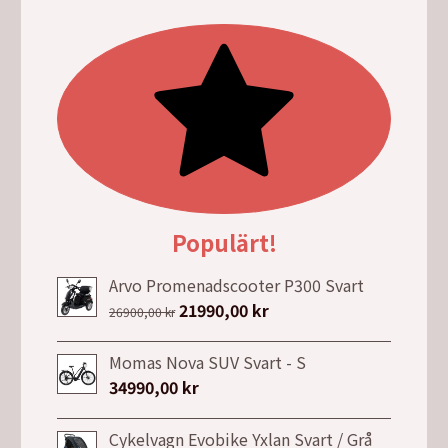
priset
priset
var:
är:
28990,00 kr.
20990,00 kr.
Populärt!
Arvo Promenadscooter P300 Svart
Det
21990,00
kr
Det
26900,00
kr
ursprungliga
nuvarande
priset
priset
Momas Nova SUV Svart - S
var:
är:
34990,00
kr
26900,00 kr.
21990,00 kr.
Cykelvagn Evobike Yxlan Svart / Grå