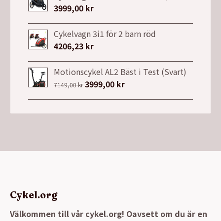
3999,00
kr
Cykelvagn 3i1 för 2 barn röd
4206,23
kr
Motionscykel AL2 Bäst i Test (Svart)
Det
3999,00
kr
Det
7149,00
kr
ursprungliga
nuvarande
priset
priset
var:
är:
7149,00 kr.
3999,00 kr.
Cykel.org
Välkommen till vår cykel.org! Oavsett om du är en