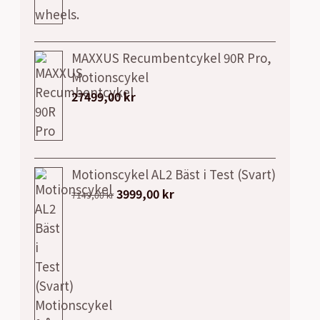
MAXXUS Recumbentcykel 90R Pro,
Motionscykel
27499,00
kr
Motionscykel AL2 Bäst i Test (Svart)
Det
Det
3999,00
kr
7149,00
kr
ursprungliga
nuvarande
priset
priset
var:
är:
7149,00 kr.
3999,00 kr.