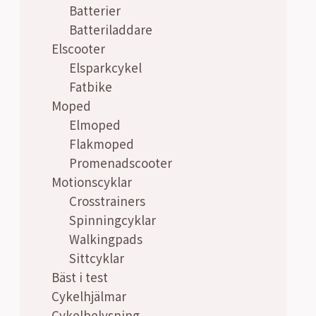
Batterier
Batteriladdare
Elscooter
Elsparkcykel
Fatbike
Moped
Elmoped
Flakmoped
Promenadscooter
Motionscyklar
Crosstrainers
Spinningcyklar
Walkingpads
Sittcyklar
Bäst i test
Cykelhjälmar
Cykelbelysning