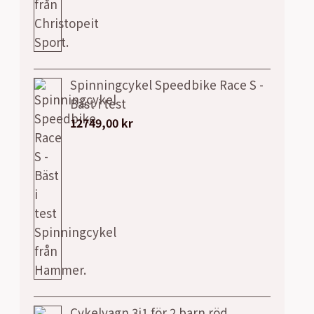
Spinningcykel Speedbike Race S -
Bäst i test
12749,00
kr
Cykelvagn 3i1 för 2 barn röd