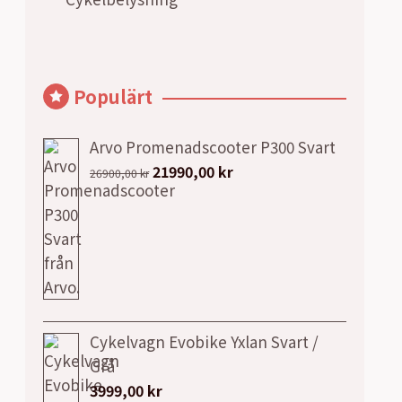
Populärt
Arvo Promenadscooter P300 Svart
Det
Det
21990,00
kr
26900,00
kr
ursprungliga
nuvarande
priset
priset
var:
är:
26900,00 kr.
21990,00 kr.
Cykelvagn Evobike Yxlan Svart /
Grå
3999,00
kr