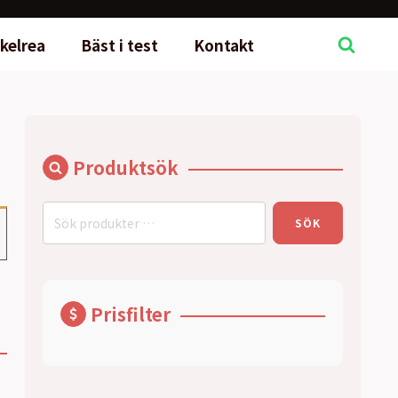
kelrea
Bäst i test
Kontakt
Produktsök
Sök
SÖK
efter:
Prisfilter