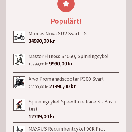
3684,75 kr.
3088,71 kr.
Populärt!
Momas Nova SUV Svart - S
34990,00
kr
Master Fitness S4050, Spinningcykel
Det
9990,00
kr
Det
13999,00
kr
ursprungliga
nuvarande
priset
priset
Arvo Promenadscooter P300 Svart
var:
är:
Det
21990,00
kr
Det
26900,00
kr
13999,00 kr.
9990,00 kr.
ursprungliga
nuvarande
priset
priset
Spinningcykel Speedbike Race S - Bäst i
var:
är:
test
26900,00 kr.
21990,00 kr.
12749,00
kr
MAXXUS Recumbentcykel 90R Pro,