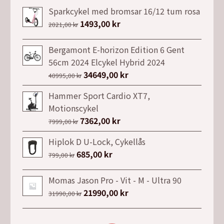
Sparkcykel med bromsar 16/12 tum rosa
Det
1493,00
kr
Det
2021,00
kr
ursprungliga
nuvarande
priset
priset
Bergamont E-horizon Edition 6 Gent
var:
är:
56cm 2024 Elcykel Hybrid 2024
2021,00 kr.
1493,00 kr.
Det
34649,00
kr
Det
40995,00
kr
ursprungliga
nuvarande
Hammer Sport Cardio XT7,
priset
priset
Motionscykel
var:
är:
Det
7362,00
kr
Det
7999,00
kr
40995,00 kr.
34649,00 kr.
ursprungliga
nuvarande
Hiplok D U-Lock, Cykellås
priset
priset
Det
685,00
kr
Det
799,00
kr
var:
är:
ursprungliga
nuvarande
7999,00 kr.
7362,00 kr.
priset
priset
Momas Jason Pro - Vit - M - Ultra 90
var:
är:
Det
21990,00
kr
Det
31990,00
kr
799,00 kr.
685,00 kr.
ursprungliga
nuvarande
priset
priset