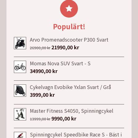
var:
är:
31990,00 kr.
21990,00 kr.
Populärt!
Arvo Promenadscooter P300 Svart
Det
21990,00
kr
Det
26900,00
kr
ursprungliga
nuvarande
priset
priset
Momas Nova SUV Svart - S
var:
är:
34990,00
kr
26900,00 kr.
21990,00 kr.
Cykelvagn Evobike Yxlan Svart / Grå
3999,00
kr
Master Fitness S4050, Spinningcykel
Det
9990,00
kr
Det
13999,00
kr
ursprungliga
nuvarande
priset
priset
Spinningcykel Speedbike Race S - Bäst i