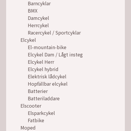
Barncyklar
BMX
Damcykel
Herrcykel
Racercykel / Sportcyklar
Elcykel
El-mountain-bike
Elcykel Dam / Lågt insteg
Elcykel Herr
Elcykel hybrid
Elektrisk lådcykel
Hopfällbar elcykel
Batterier
Batteriladdare
Elscooter
Elsparkcykel
Fatbike
Moped