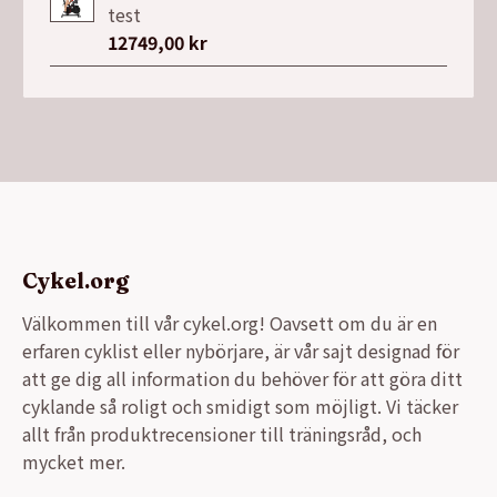
var:
är:
test
13999,00 kr.
9990,00 kr.
12749,00
kr
Cykel.org
Välkommen till vår cykel.org! Oavsett om du är en
erfaren cyklist eller nybörjare, är vår sajt designad för
att ge dig all information du behöver för att göra ditt
cyklande så roligt och smidigt som möjligt. Vi täcker
allt från produktrecensioner till träningsråd, och
mycket mer.