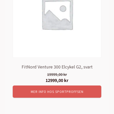
FitNord Venture 300 Elcykel G2, svart
19999,00
kr
Det
12999,00
kr
Det
ursprungliga
nuvarande
MER INFO HOS SPORTPROFFSEN
priset
priset
var:
är:
19999,00 kr.
12999,00 kr.