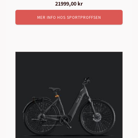
Det
21999,00
kr
Det
ursprungliga
nuvarande
MER INFO HOS SPORTPROFFSEN
priset
priset
var:
är:
23499,00 kr.
21999,00 kr.