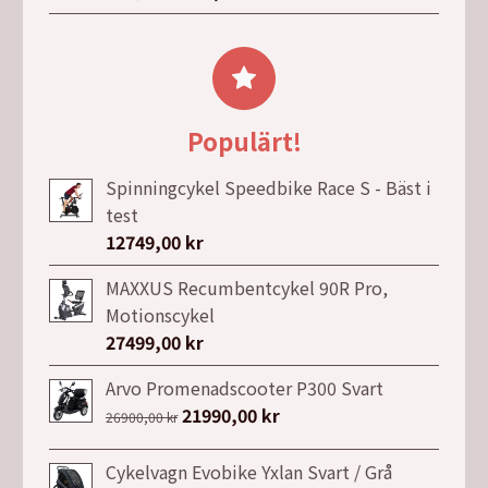
ursprungliga
nuvarande
priset
priset
var:
är:
5989,00 kr.
4539,00 kr.
Populärt!
Spinningcykel Speedbike Race S - Bäst i
test
12749,00
kr
MAXXUS Recumbentcykel 90R Pro,
Motionscykel
27499,00
kr
Arvo Promenadscooter P300 Svart
Det
21990,00
kr
Det
26900,00
kr
ursprungliga
nuvarande
priset
priset
Cykelvagn Evobike Yxlan Svart / Grå