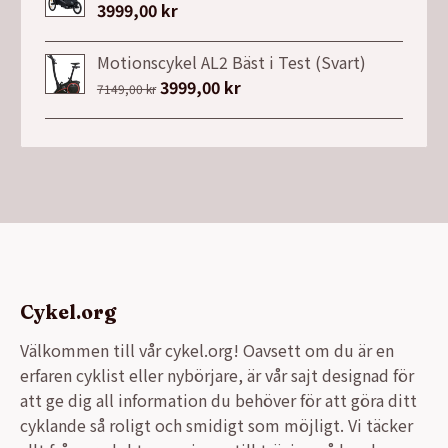
var:
är:
3999,00
kr
26900,00 kr.
21990,00 kr.
Motionscykel AL2 Bäst i Test (Svart)
Det
3999,00
kr
Det
7149,00
kr
ursprungliga
nuvarande
priset
priset
var:
är:
7149,00 kr.
3999,00 kr.
Cykel.org
Välkommen till vår cykel.org! Oavsett om du är en
erfaren cyklist eller nybörjare, är vår sajt designad för
att ge dig all information du behöver för att göra ditt
cyklande så roligt och smidigt som möjligt. Vi täcker