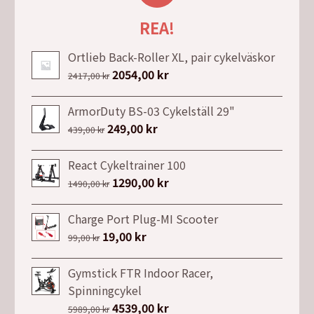
REA!
Ortlieb Back-Roller XL, pair cykelväskor
Det
2054,00
kr
Det
2417,00
kr
ursprungliga
nuvarande
priset
priset
ArmorDuty BS-03 Cykelställ 29"
var:
är:
Det
249,00
kr
Det
439,00
kr
2417,00 kr.
2054,00 kr.
ursprungliga
nuvarande
priset
priset
React Cykeltrainer 100
var:
är:
Det
1290,00
kr
Det
1490,00
kr
439,00 kr.
249,00 kr.
ursprungliga
nuvarande
priset
priset
Charge Port Plug-MI Scooter
var:
är:
Det
19,00
kr
Det
99,00
kr
1490,00 kr.
1290,00 kr.
ursprungliga
nuvarande
priset
priset
Gymstick FTR Indoor Racer,
var:
är:
Spinningcykel
99,00 kr.
19,00 kr.
Det
4539,00
kr
Det
5989,00
kr