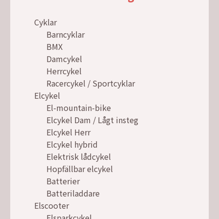
Cyklar
Barncyklar
BMX
Damcykel
Herrcykel
Racercykel / Sportcyklar
Elcykel
El-mountain-bike
Elcykel Dam / Lågt insteg
Elcykel Herr
Elcykel hybrid
Elektrisk lådcykel
Hopfällbar elcykel
Batterier
Batteriladdare
Elscooter
Elsparkcykel