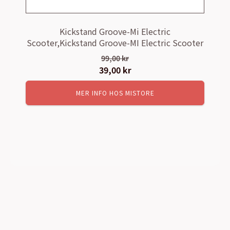
Kickstand Groove-Mi Electric
Scooter,Kickstand Groove-MI Electric Scooter
99,00
kr
Det
39,00
kr
Det
ursprungliga
nuvarande
MER INFO HOS MISTORE
priset
priset
var:
är:
99,00 kr.
39,00 kr.