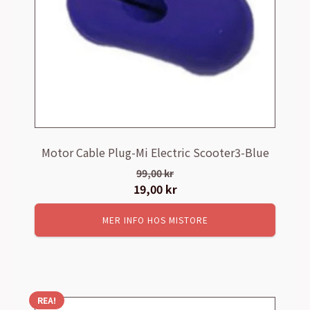
Motor Cable Plug-Mi Electric Scooter3-Blue
99,00
kr
Det
19,00
kr
Det
ursprungliga
nuvarande
MER INFO HOS MISTORE
priset
priset
var:
är:
99,00 kr.
19,00 kr.
REA!