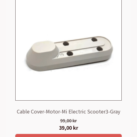
Cable Cover-Motor-Mi Electric Scooter3-Gray
99,00
kr
Det
39,00
kr
Det
ursprungliga
nuvarande