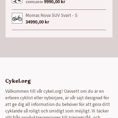
var:
är:
Det
9990,00
kr
Det
13999,00
kr
9990,00 kr.
5490,00 kr.
ursprungliga
nuvarande
priset
priset
Momas Nova SUV Svart - S
var:
är:
34990,00
kr
13999,00 kr.
9990,00 kr.
Cykel.org
Välkommen till vår cykel.org! Oavsett om du är en
erfaren cyklist eller nybörjare, är vår sajt designad för
att ge dig all information du behöver för att göra ditt
cyklande så roligt och smidigt som möjligt. Vi täcker
allt från produktrecensioner till träningsråd, och