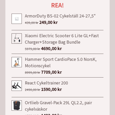
REA!
ArmorDuty BS-02 Cykelställ 24-27,5"
Det
249,00
kr
Det
439,00
kr
ursprungliga
nuvarande
priset
priset
Xiaomi Electric Scooter 6 Lite GL+Fast
var:
är:
Charger+Storage Bag Bundle
439,00 kr.
249,00 kr.
Det
4690,00
kr
Det
5979,00
kr
ursprungliga
nuvarande
Hammer Sport CardioPace 5.0 NorsK,
priset
priset
Motionscykel
var:
är:
Det
7709,00
kr
Det
8999,00
kr
5979,00 kr.
4690,00 kr.
ursprungliga
nuvarande
React Cykeltrainer 200
priset
priset
Det
1590,00
kr
Det
2490,00
kr
var:
är:
ursprungliga
nuvarande
8999,00 kr.
7709,00 kr.
priset
priset
Ortlieb Gravel-Pack 29L QL2.2, pair
var:
är:
cykelväskor
2490,00 kr.
1590,00 kr.