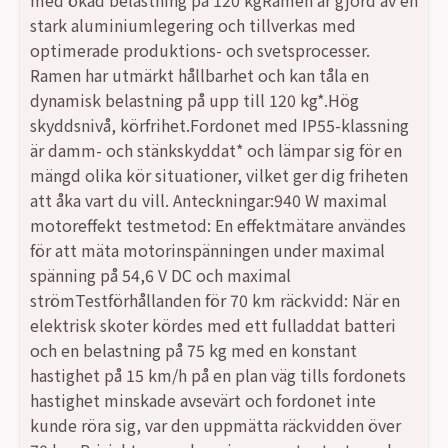
med ökad belastning på 120 kgRamen är gjord av en
stark aluminiumlegering och tillverkas med
optimerade produktions- och svetsprocesser.
Ramen har utmärkt hållbarhet och kan tåla en
dynamisk belastning på upp till 120 kg*.Hög
skyddsnivå, körfrihet.Fordonet med IP55-klassning
är damm- och stänkskyddat* och lämpar sig för en
mängd olika kör situationer, vilket ger dig friheten
att åka vart du vill. Anteckningar:940 W maximal
motoreffekt testmetod: En effektmätare användes
för att mäta motorinspänningen under maximal
spänning på 54,6 V DC och maximal
strömTestförhållanden för 70 km räckvidd: När en
elektrisk skoter kördes med ett fulladdat batteri
och en belastning på 75 kg med en konstant
hastighet på 15 km/h på en plan väg tills fordonets
hastighet minskade avsevärt och fordonet inte
kunde röra sig, var den uppmätta räckvidden över