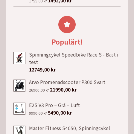
Det
1492,00
kr
Det
1755,00
kr
ursprungliga
nuvarande
priset
priset
var:
är:
1755,00 kr.
1492,00 kr.
Populärt!
Spinningcykel Speedbike Race S - Bäst i
test
12749,00
kr
Arvo Promenadscooter P300 Svart
Det
21990,00
kr
Det
26900,00
kr
ursprungliga
nuvarande
priset
priset
E2S V3 Pro – Grå – Luft
var:
är:
Det
5490,00
kr
Det
9990,00
kr
26900,00 kr.
21990,00 kr.
ursprungliga
nuvarande
priset
priset
Master Fitness S4050, Spinningcykel