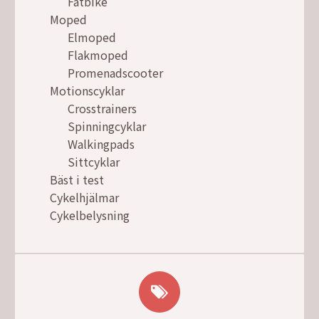
Fatbike
Moped
Elmoped
Flakmoped
Promenadscooter
Motionscyklar
Crosstrainers
Spinningcyklar
Walkingpads
Sittcyklar
Bäst i test
Cykelhjälmar
Cykelbelysning