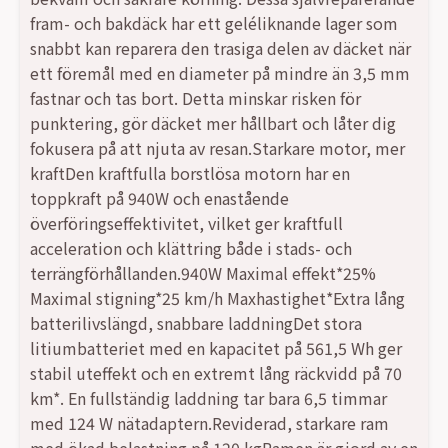
fram- och bakdäck har ett geléliknande lager som
snabbt kan reparera den trasiga delen av däcket när
ett föremål med en diameter på mindre än 3,5 mm
fastnar och tas bort. Detta minskar risken för
punktering, gör däcket mer hållbart och låter dig
fokusera på att njuta av resan.Starkare motor, mer
kraftDen kraftfulla borstlösa motorn har en
toppkraft på 940W och enastående
överföringseffektivitet, vilket ger kraftfull
acceleration och klättring både i stads- och
terrängförhållanden.940W Maximal effekt*25%
Maximal stigning*25 km/h Maxhastighet*Extra lång
batterilivslängd, snabbare laddningDet stora
litiumbatteriet med en kapacitet på 561,5 Wh ger
stabil uteffekt och en extremt lång räckvidd på 70
km*. En fullständig laddning tar bara 6,5 timmar
med 124 W nätadaptern.Reviderad, starkare ram