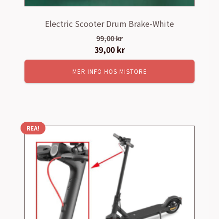
Electric Scooter Drum Brake-White
99,00
kr
Det
39,00
kr
Det
ursprungliga
nuvarande
MER INFO HOS MISTORE
priset
priset
var:
är:
99,00 kr.
39,00 kr.
REA!