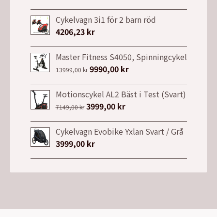
ursprungliga
nuvarande
priset
priset
Cykelvagn 3i1 för 2 barn röd
var:
är:
4206,23
kr
26900,00 kr.
21990,00 kr.
Master Fitness S4050, Spinningcykel
Det
9990,00
kr
Det
13999,00
kr
ursprungliga
nuvarande
priset
priset
Motionscykel AL2 Bäst i Test (Svart)
var:
är:
Det
3999,00
kr
Det
7149,00
kr
13999,00 kr.
9990,00 kr.
ursprungliga
nuvarande
priset
priset
Cykelvagn Evobike Yxlan Svart / Grå
var:
är:
3999,00
kr
7149,00 kr.
3999,00 kr.