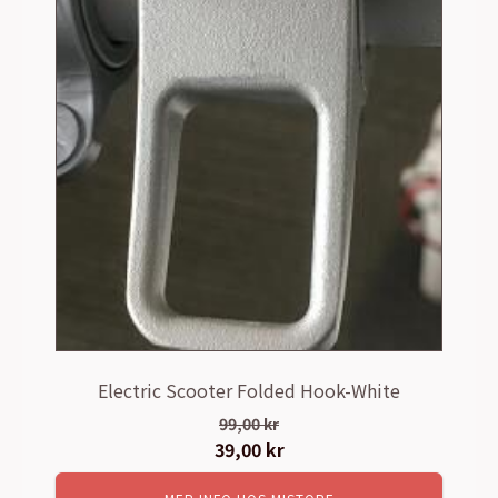
Electric Scooter Folded Hook-White
99,00
kr
Det
39,00
kr
Det
ursprungliga
nuvarande