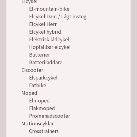
Elcykel
El-mountain-bike
Elcykel Dam / Lågt insteg
Elcykel Herr
Elcykel hybrid
Elektrisk lådcykel
Hopfällbar elcykel
Batterier
Batteriladdare
Elscooter
Elsparkcykel
Fatbike
Moped
Elmoped
Flakmoped
Promenadscooter
Motionscyklar
Crosstrainers