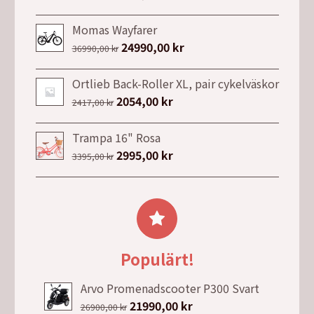
99,00 kr.
39,00 kr.
ursprungliga
nuvarande
priset
priset
Momas Wayfarer
var:
är:
Det
24990,00
kr
Det
36990,00
kr
9999,00 kr.
6999,00 kr.
ursprungliga
nuvarande
priset
priset
Ortlieb Back-Roller XL, pair cykelväskor
var:
är:
Det
2054,00
kr
Det
2417,00
kr
36990,00 kr.
24990,00 kr.
ursprungliga
nuvarande
priset
priset
Trampa 16" Rosa
var:
är:
Det
2995,00
kr
Det
3395,00
kr
2417,00 kr.
2054,00 kr.
ursprungliga
nuvarande
priset
priset
var:
är:
3395,00 kr.
2995,00 kr.
Populärt!
Arvo Promenadscooter P300 Svart
Det
21990,00
kr
Det
26900,00
kr