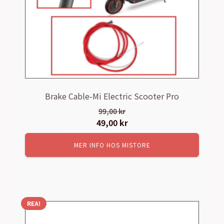
Brake Cable-Mi Electric Scooter Pro
99,00
kr
Det
49,00
kr
Det
ursprungliga
nuvarande
MER INFO HOS MISTORE
priset
priset
var:
är:
99,00 kr.
49,00 kr.
REA!