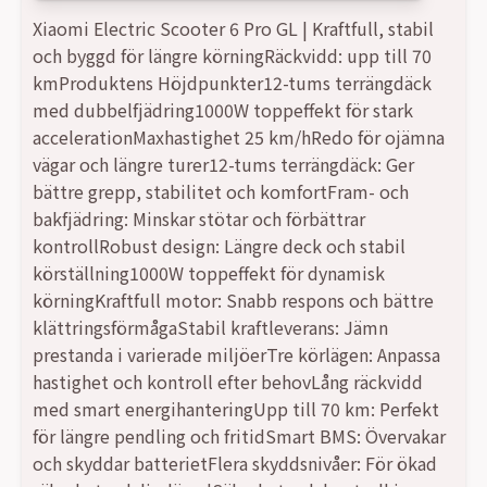
Xiaomi Electric Scooter 6 Pro GL | Kraftfull, stabil
och byggd för längre körningRäckvidd: upp till 70
kmProduktens Höjdpunkter12-tums terrängdäck
med dubbelfjädring1000W toppeffekt för stark
accelerationMaxhastighet 25 km/hRedo för ojämna
vägar och längre turer12-tums terrängdäck: Ger
bättre grepp, stabilitet och komfortFram- och
bakfjädring: Minskar stötar och förbättrar
kontrollRobust design: Längre deck och stabil
körställning1000W toppeffekt för dynamisk
körningKraftfull motor: Snabb respons och bättre
klättringsförmågaStabil kraftleverans: Jämn
prestanda i varierade miljöerTre körlägen: Anpassa
hastighet och kontroll efter behovLång räckvidd
med smart energihanteringUpp till 70 km: Perfekt
för längre pendling och fritidSmart BMS: Övervakar
och skyddar batterietFlera skyddsnivåer: För ökad