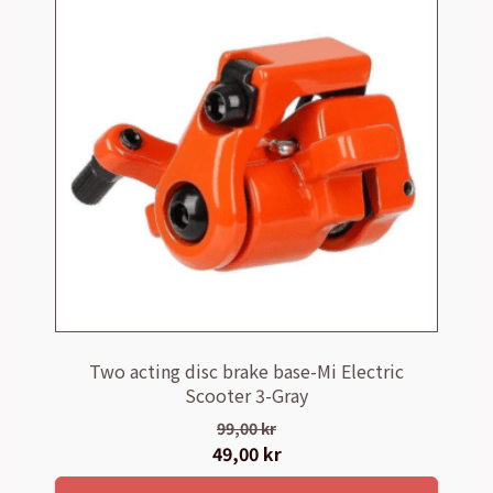
Two acting disc brake base-Mi Electric
Scooter 3-Gray
99,00
kr
Det
49,00
kr
Det
ursprungliga
nuvarande