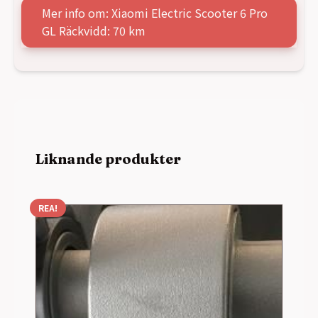
Mer info om: Xiaomi Electric Scooter 6 Pro
GL Räckvidd: 70 km
Liknande produkter
REA!