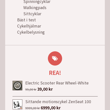
Spinningcyklar
Walkingpads
Sittcyklar
Bäst i test
Cykelhjälmar
Cykelbelysning
REA!
Electric Scooter Rear Wheel-White
Det
39,00
kr
Det
99,00
kr
ursprungliga
nuvarande
priset
priset
Sittande motionscykel ZenSeat 100
var:
är:
Det
6999,00
kr
Det
9999,00
kr