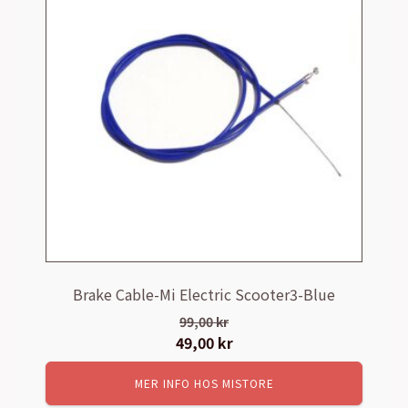
Brake Cable-Mi Electric Scooter3-Blue
99,00
kr
Det
49,00
kr
Det
ursprungliga
nuvarande
MER INFO HOS MISTORE
priset
priset