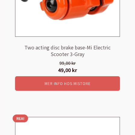
Two acting disc brake base-Mi Electric
Scooter 3-Gray
99,00
kr
Det
49,00
kr
Det
ursprungliga
nuvarande
MER INFO HOS MISTORE
priset
priset
var:
är:
99,00 kr.
49,00 kr.
REA!