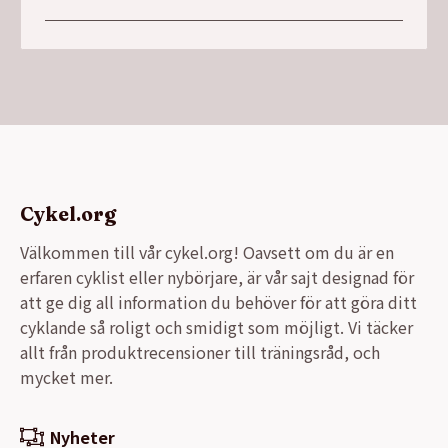
ursprungliga
nuvarande
priset
priset
var:
är:
26900,00 kr.
21990,00 kr.
Cykel.org
Välkommen till vår cykel.org! Oavsett om du är en
erfaren cyklist eller nybörjare, är vår sajt designad för
att ge dig all information du behöver för att göra ditt
cyklande så roligt och smidigt som möjligt. Vi täcker
allt från produktrecensioner till träningsråd, och
mycket mer.
Nyheter