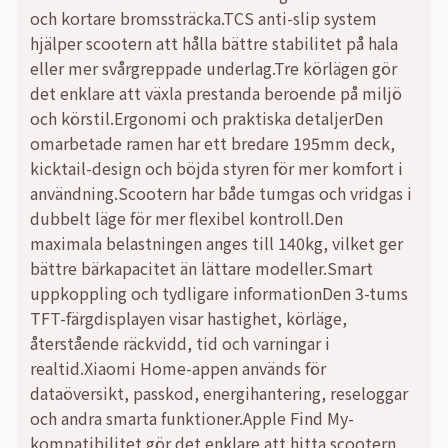
och kortare bromssträcka.TCS anti-slip system
hjälper scootern att hålla bättre stabilitet på hala
eller mer svårgreppade underlag.Tre körlägen gör
det enklare att växla prestanda beroende på miljö
och körstil.Ergonomi och praktiska detaljerDen
omarbetade ramen har ett bredare 195mm deck,
kicktail-design och böjda styren för mer komfort i
användning.Scootern har både tumgas och vridgas i
dubbelt läge för mer flexibel kontroll.Den
maximala belastningen anges till 140kg, vilket ger
bättre bärkapacitet än lättare modeller.Smart
uppkoppling och tydligare informationDen 3-tums
TFT-färgdisplayen visar hastighet, körläge,
återstående räckvidd, tid och varningar i
realtid.Xiaomi Home-appen används för
dataöversikt, passkod, energihantering, reseloggar
och andra smarta funktioner.Apple Find My-
kompatibilitet gör det enklare att hitta scootern