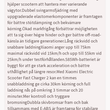
hjälper scootern att hantera mer varierande
vägytor.Dubbel svingarmsfjädring med
uppgraderade elastomerkomponenter är framtagen
för bättre stötdämpning och bekvämare
körning.Ökad markfrigång förbättrar möjligheten
att ta sig över högre hinder och ger bättre off-road-
känsla än tidigare generationer.Lång räckvidd och
snabbare laddningXiaomi anger upp till 75km
maximal räckvidd vid 15km/h och upp till 55km vid
25km/h under testförhållanden.585Wh-batteriet är
byggt för att ge stark acceleration och bättre
uthållighet på längre resor.Med Xiaomi Electric
Scooter Fast Charger 2 kan en timmes
snabbladdning ge cirka 30km körning och full
laddning nås på omkring 3 timmar och 20
minuter.Mer kontroll och tryggare
bromsningDubbla skivbromsar fram och bak
tillsammans med E-ABS är framtagna för stabilare