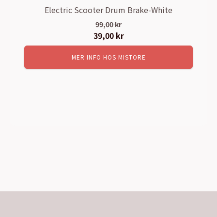
Electric Scooter Drum Brake-White
99,00
kr
Det
39,00
kr
Det
ursprungliga
nuvarande
MER INFO HOS MISTORE
priset
priset
var:
är:
99,00 kr.
39,00 kr.