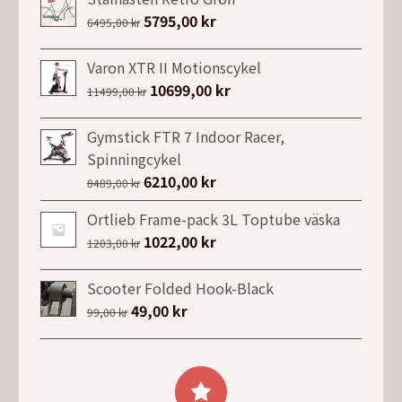
Det
5795,00
kr
Det
6495,00
kr
ursprungliga
nuvarande
priset
priset
Varon XTR II Motionscykel
var:
är:
Det
10699,00
kr
Det
11499,00
kr
6495,00 kr.
5795,00 kr.
ursprungliga
nuvarande
priset
priset
Gymstick FTR 7 Indoor Racer,
var:
är:
Spinningcykel
11499,00 kr.
10699,00 kr.
Det
6210,00
kr
Det
8489,00
kr
ursprungliga
nuvarande
Ortlieb Frame-pack 3L Toptube väska
priset
priset
Det
1022,00
kr
Det
1203,00
kr
var:
är:
ursprungliga
nuvarande
8489,00 kr.
6210,00 kr.
priset
priset
Scooter Folded Hook-Black
var:
är:
Det
49,00
kr
Det
99,00
kr
1203,00 kr.
1022,00 kr.
ursprungliga
nuvarande
priset
priset
var:
är:
99,00 kr.
49,00 kr.