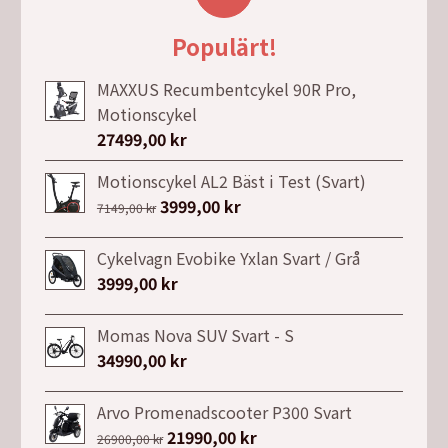
Populärt!
MAXXUS Recumbentcykel 90R Pro,
Motionscykel
27499,00
kr
Motionscykel AL2 Bäst i Test (Svart)
Det
3999,00
kr
Det
7149,00
kr
ursprungliga
nuvarande
priset
priset
Cykelvagn Evobike Yxlan Svart / Grå
var:
är:
3999,00
kr
7149,00 kr.
3999,00 kr.
Momas Nova SUV Svart - S
34990,00
kr
Arvo Promenadscooter P300 Svart
Det
21990,00
kr
Det
26900,00
kr