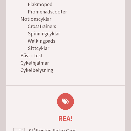
Flakmoped
Promenadscooter
Motionscyklar
Crosstrainers
Spinningcyklar
Walkingpads
Sittcyklar
Bäst i test
Cykelhjälmar
Cykelbelysning
REA!
Stålhästen Retro Grön