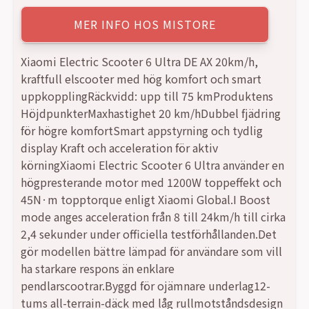
MER INFO HOS MISTORE
Xiaomi Electric Scooter 6 Ultra DE AX 20km/h,
kraftfull elscooter med hög komfort och smart
uppkopplingRäckvidd: upp till 75 kmProduktens
HöjdpunkterMaxhastighet 20 km/hDubbel fjädring
för högre komfortSmart appstyrning och tydlig
display Kraft och acceleration för aktiv
körningXiaomi Electric Scooter 6 Ultra använder en
högpresterande motor med 1200W toppeffekt och
45N·m topptorque enligt Xiaomi Global.I Boost
mode anges acceleration från 8 till 24km/h till cirka
2,4 sekunder under officiella testförhållanden.Det
gör modellen bättre lämpad för användare som vill
ha starkare respons än enklare
pendlarscootrar.Byggd för ojämnare underlag12-
tums all-terrain-däck med låg rullmotståndsdesign