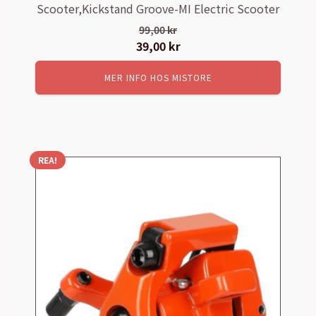
Scooter,Kickstand Groove-MI Electric Scooter
99,00
kr
Det
39,00
kr
Det
ursprungliga
nuvarande
MER INFO HOS MISTORE
priset
priset
var:
är:
99,00 kr.
39,00 kr.
REA!