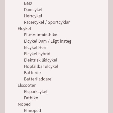
BMX
Damcykel
Herrcykel
Racercykel / Sportcyklar
Elcykel
El-mountain-bike
Elcykel Dam / Lågt insteg
Elcykel Herr
Elcykel hybrid
Elektrisk lådcykel
Hopfällbar elcykel
Batterier
Batteriladdare
Elscooter
Elsparkcykel
Fatbike
Moped
Elmoped