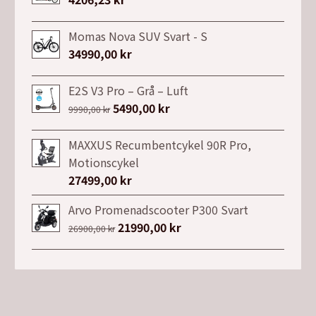
Momas Nova SUV Svart - S
34990,00
kr
E2S V3 Pro – Grå – Luft
Det
5490,00
kr
Det
9990,00
kr
ursprungliga
nuvarande
priset
priset
MAXXUS Recumbentcykel 90R Pro,
var:
är:
Motionscykel
9990,00 kr.
5490,00 kr.
27499,00
kr
Arvo Promenadscooter P300 Svart
Det
21990,00
kr
Det
26900,00
kr
ursprungliga
nuvarande
priset
priset
var:
är:
26900,00 kr.
21990,00 kr.