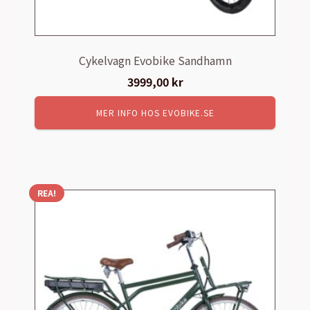
Cykelvagn Evobike Sandhamn
3999,00
kr
MER INFO HOS EVOBIKE.SE
REA!