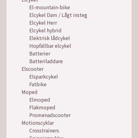
El-mountain-bike
Elcykel Dam / Lågt insteg
Elcykel Herr
Elcykel hybrid
Elektrisk lådcykel
Hopfällbar elcykel
Batterier
Batteriladdare
Elscooter
Elsparkcykel
Fatbike
Moped
Elmoped
Flakmoped
Promenadscooter
Motionscyklar
Crosstrainers
Spinningcyklar