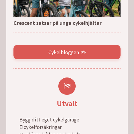
Crescent satsar på unga cykelhjältar
Cykelbloggen
Utvalt
Bygg ditt eget cykelgarage
Elcykelförsäkringar