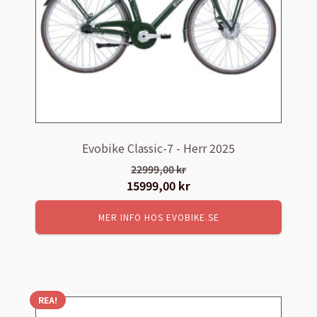
Evobike Classic-7 - Herr 2025
22999,00
kr
Det
15999,00
kr
Det
ursprungliga
nuvarande
MER INFO HOS EVOBIKE.SE
priset
priset
var:
är:
22999,00 kr.
15999,00 kr.
REA!