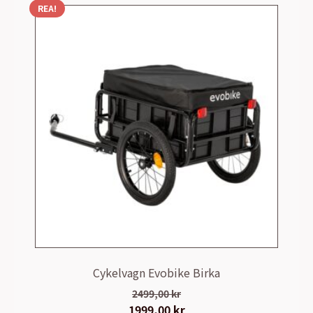
REA!
Cykelvagn Evobike Birka
2499,00
kr
Det
1999,00
kr
Det