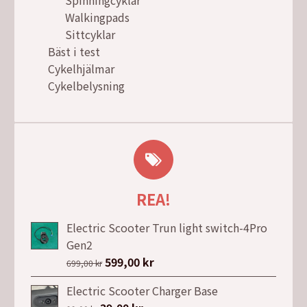
Walkingpads
Sittcyklar
Bäst i test
Cykelhjälmar
Cykelbelysning
REA!
Electric Scooter Trun light switch-4Pro
Gen2
Det
599,00
kr
Det
699,00
kr
ursprungliga
nuvarande
Electric Scooter Charger Base
priset
priset