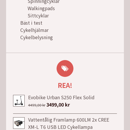
Spinningcyklar
Walkingpads
Sittcyklar
Bäst i test
Cykelhjälmar
Cykelbelysning
REA!
Evobike Urban S250 Flex Solid
Det
3499,00
kr
Det
4499,00
kr
ursprungliga
nuvarande
priset
priset
Vattentålig Framlamp 600LM 2x CREE
var:
är:
XM-L T6 USB LED Cykellampa