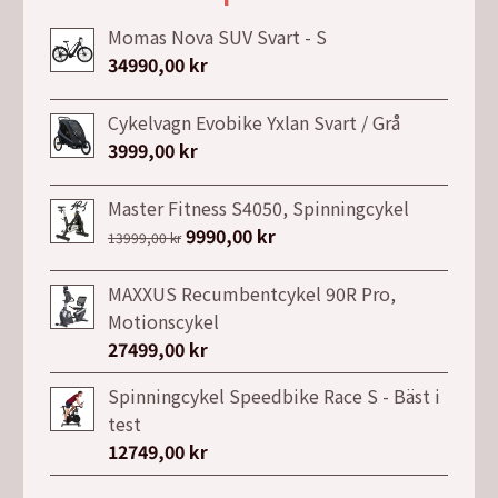
Momas Nova SUV Svart - S
34990,00
kr
Cykelvagn Evobike Yxlan Svart / Grå
3999,00
kr
Master Fitness S4050, Spinningcykel
Det
9990,00
kr
Det
13999,00
kr
ursprungliga
nuvarande
priset
priset
MAXXUS Recumbentcykel 90R Pro,
var:
är:
Motionscykel
13999,00 kr.
9990,00 kr.
27499,00
kr
Spinningcykel Speedbike Race S - Bäst i
test
12749,00
kr