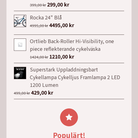
4499,00 kr.
3499,00 kr.
Det
299,00
kr
Det
399,00
kr
ursprungliga
nuvarande
Rocka 24" Blå
priset
priset
Det
4495,00
kr
Det
4995,00
kr
var:
är:
ursprungliga
nuvarande
399,00 kr.
299,00 kr.
priset
priset
Ortlieb Back-Roller Hi-Visibility, one
var:
är:
piece reflekterande cykelväska
4995,00 kr.
4495,00 kr.
Det
1210,00
kr
Det
1424,00
kr
ursprungliga
nuvarande
Superstark Uppladdningsbart
priset
priset
Cykellampa Cykelljus Framlampa 2 LED
var:
är:
1200 Lumen
1424,00 kr.
1210,00 kr.
Det
429,00
kr
Det
499,00
kr
ursprungliga
nuvarande
priset
priset
var:
är:
499,00 kr.
429,00 kr.
Populärt!