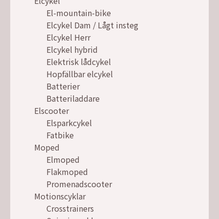
Elcykel
El-mountain-bike
Elcykel Dam / Lågt insteg
Elcykel Herr
Elcykel hybrid
Elektrisk lådcykel
Hopfällbar elcykel
Batterier
Batteriladdare
Elscooter
Elsparkcykel
Fatbike
Moped
Elmoped
Flakmoped
Promenadscooter
Motionscyklar
Crosstrainers