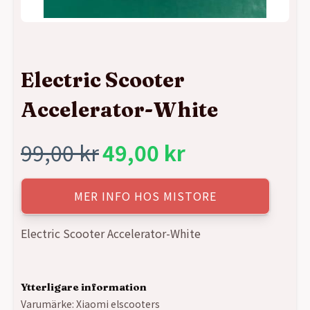
Electric Scooter
Accelerator-White
99,00
kr
49,00
kr
Det
Det
ursprungliga
nuvarande
MER INFO HOS MISTORE
priset
priset
Electric Scooter Accelerator-White
var:
är:
Ytterligare information
99,00 kr.
49,00 kr.
Varumärke:
Xiaomi elscooters