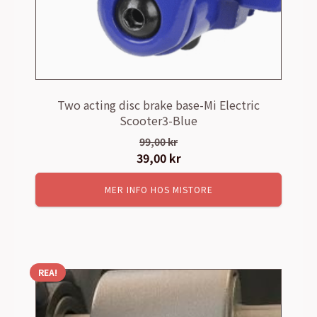
Two acting disc brake base-Mi Electric
Scooter3-Blue
99,00
kr
Det
39,00
kr
Det
ursprungliga
nuvarande
MER INFO HOS MISTORE
priset
priset
var:
är:
99,00 kr.
39,00 kr.
REA!