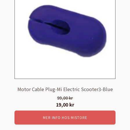
Motor Cable Plug-Mi Electric Scooter3-Blue
99,00
kr
Det
19,00
kr
Det
ursprungliga
nuvarande
MER INFO HOS MISTORE
priset
priset
var:
är: