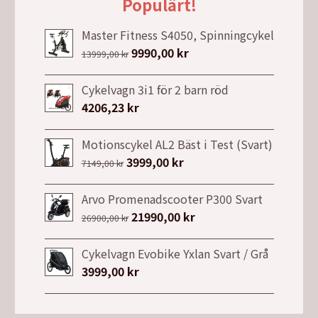
Populärt!
Master Fitness S4050, Spinningcykel
Det
9990,00
kr
Det
13999,00
kr
ursprungliga
nuvarande
priset
priset
Cykelvagn 3i1 för 2 barn röd
var:
är:
4206,23
kr
13999,00 kr.
9990,00 kr.
Motionscykel AL2 Bäst i Test (Svart)
Det
3999,00
kr
Det
7149,00
kr
ursprungliga
nuvarande
priset
priset
Arvo Promenadscooter P300 Svart
var:
är:
Det
21990,00
kr
Det
26900,00
kr
7149,00 kr.
3999,00 kr.
ursprungliga
nuvarande
priset
priset
Cykelvagn Evobike Yxlan Svart / Grå
var:
är:
3999,00
kr
26900,00 kr.
21990,00 kr.