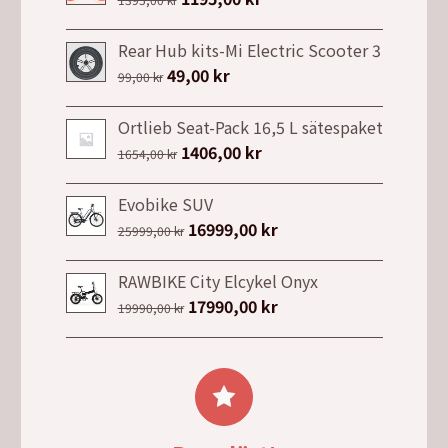
ursprungliga
nuvarande
priset
priset
Rear Hub kits-Mi Electric Scooter 3
var:
är:
Det
49,00
kr
Det
99,00
kr
1395,00 kr.
1195,00 kr.
ursprungliga
nuvarande
priset
priset
Ortlieb Seat-Pack 16,5 L sätespaket
var:
är:
Det
1406,00
kr
Det
1654,00
kr
99,00 kr.
49,00 kr.
ursprungliga
nuvarande
priset
priset
Evobike SUV
var:
är:
Det
16999,00
kr
Det
25999,00
kr
1654,00 kr.
1406,00 kr.
ursprungliga
nuvarande
priset
priset
RAWBIKE City Elcykel Onyx
var:
är:
Det
17990,00
kr
Det
19990,00
kr
25999,00 kr.
16999,00 kr.
ursprungliga
nuvarande
priset
priset
var:
är:
19990,00 kr.
17990,00 kr.