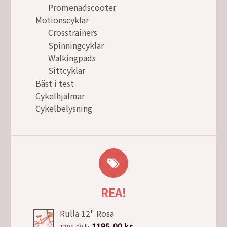
Promenadscooter
Motionscyklar
Crosstrainers
Spinningcyklar
Walkingpads
Sittcyklar
Bäst i test
Cykelhjälmar
Cykelbelysning
REA!
Rulla 12" Rosa
Det
1195,00
kr
Det
1395,00
kr