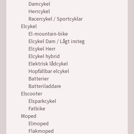
Damcykel
Herrcykel
Racercykel / Sportcyklar
Elcykel
El-mountain-bike
Elcykel Dam / Lågt insteg
Elcykel Herr
Elcykel hybrid
Elektrisk lådcykel
Hopfällbar elcykel
Batterier
Batteriladdare
Elscooter
Elsparkcykel
Fatbike
Moped
Elmoped
Flakmoped