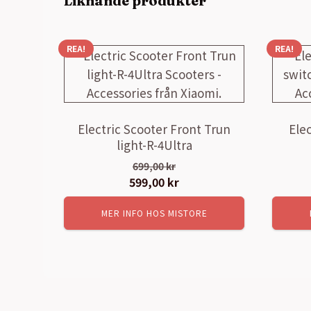
Liknande produkter
REA!
REA!
Electric Scooter Front Trun
Elec
light-R-4Ultra
699,00
kr
Det
599,00
kr
Det
ursprungliga
nuvarande
MER INFO HOS MISTORE
priset
priset
var:
är:
699,00 kr.
599,00 kr.