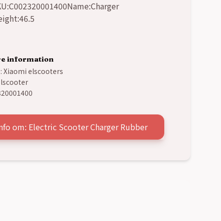
U:C002320001400Name:Charger
ight:46.5
re information
:
Xiaomi elscooters
lscooter
320001400
nfo om: Electric Scooter Charger Rubber