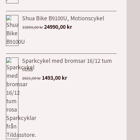
Shua Bike B9100U, Motionscykel
Det
Det
24990,00
kr
33899,00
kr
ursprungliga
nuvarande
priset
priset
var:
är:
33899,00 kr.
24990,00 kr.
Sparkcykel med bromsar 16/12 tum
rosa
Det
Det
1493,00
kr
2021,00
kr
ursprungliga
nuvarande
priset
priset
var:
är:
2021,00 kr.
1493,00 kr.