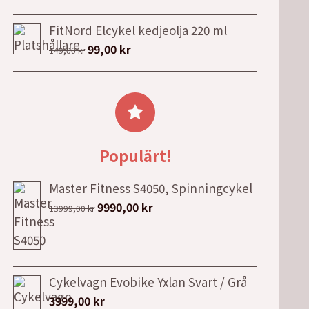
FitNord Elcykel kedjeolja 220 ml
Det
Det
99,00
kr
149,00
kr
ursprungliga
nuvarande
priset
priset
var:
är:
149,00 kr.
99,00 kr.
Populärt!
Master Fitness S4050, Spinningcykel
Det
Det
9990,00
kr
13999,00
kr
ursprungliga
nuvarande
priset
priset
var:
är:
13999,00 kr.
9990,00 kr.
Cykelvagn Evobike Yxlan Svart / Grå
3999,00
kr