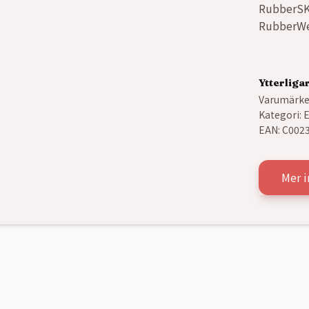
RubberSK
RubberWe
Ytterliga
Varumärke
Kategori:
E
EAN:
C002
Mer i