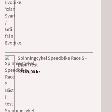
Spinningcykel Speedbike Race S -
Bäst i test
12749,00
kr