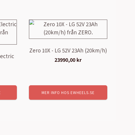
Zero 10X - LG 52V 23Ah (20km/h)
ectric
23990,00
kr
rande
E
MER INFO HOS EWHEELS.SE
t
 kr.