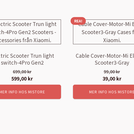
REA!
tric Scooter Trun light
Cable Cover-Motor-Mi El
switch-4Pro Gen2
Scooter3-Gray
699,00
kr
99,00
kr
Det
599,00
kr
Det
Det
39,00
kr
Det
ursprungliga
nuvarande
ursprungliga
nuva
MER INFO HOS MISTORE
MER INFO HOS MISTOR
priset
priset
priset
prise
var:
är:
var:
är:
699,00 kr.
599,00 kr.
99,00 kr.
39,00