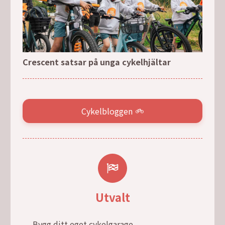
Crescent satsar på unga cykelhjältar
Cykelbloggen
Utvalt
Bygg ditt eget cykelgarage