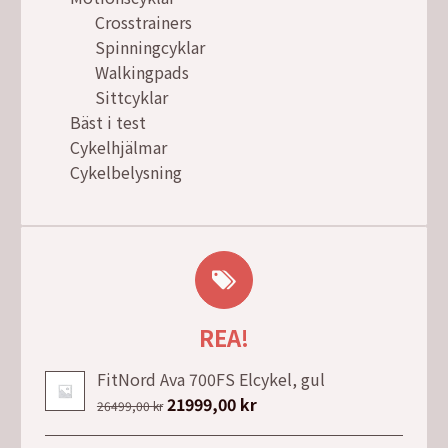
Crosstrainers
Spinningcyklar
Walkingpads
Sittcyklar
Bäst i test
Cykelhjälmar
Cykelbelysning
REA!
FitNord Ava 700FS Elcykel, gul
Det
21999,00
kr
Det
26499,00
kr
ursprungliga
nuvarande