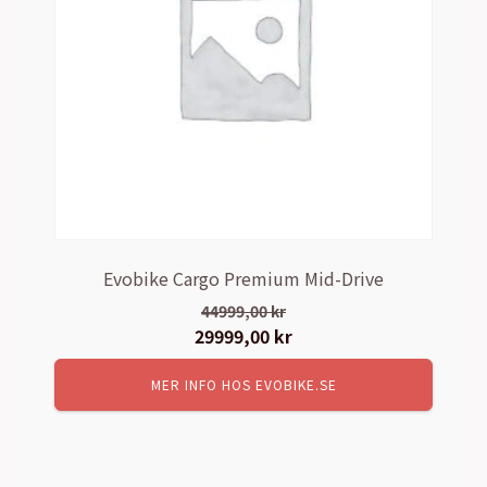
Evobike Cargo Premium Mid-Drive
44999,00
kr
Det
29999,00
kr
Det
ursprungliga
nuvarande
MER INFO HOS EVOBIKE.SE
priset
priset
var:
är:
44999,00 kr.
29999,00 kr.