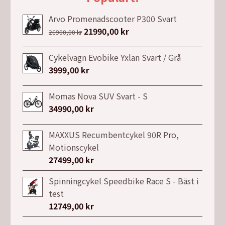
Arvo Promenadscooter P300 Svart
Det
21990,00
kr
Det
26900,00
kr
ursprungliga
nuvarande
priset
priset
Cykelvagn Evobike Yxlan Svart / Grå
var:
är:
3999,00
kr
26900,00 kr.
21990,00 kr.
Momas Nova SUV Svart - S
34990,00
kr
MAXXUS Recumbentcykel 90R Pro,
Motionscykel
27499,00
kr
Spinningcykel Speedbike Race S - Bäst i
test
12749,00
kr