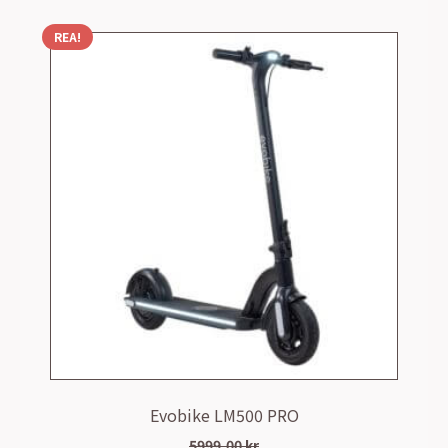
REA!
Evobike LM500 PRO
5999,00
kr