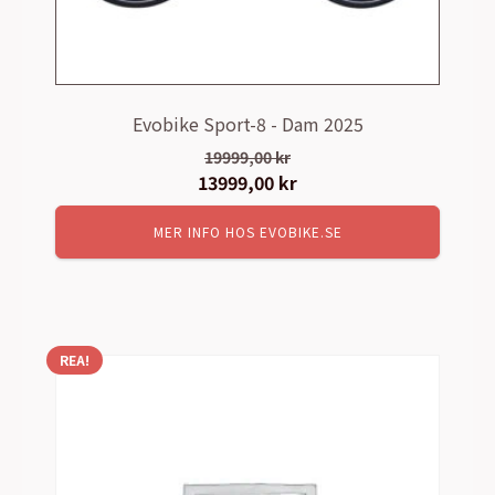
Evobike Sport-8 - Dam 2025
19999,00
kr
Det
13999,00
kr
Det
ursprungliga
nuvarande
MER INFO HOS EVOBIKE.SE
priset
priset
var:
är:
19999,00 kr.
13999,00 kr.
REA!