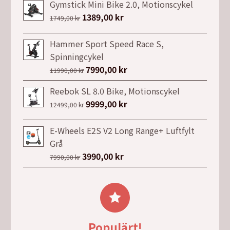
priset
priset
Gymstick Mini Bike 2.0, Motionscykel
var:
är:
Det
1389,00
kr
Det
1749,00
kr
26499,00 kr.
21999,00 kr.
ursprungliga
nuvarande
priset
priset
Hammer Sport Speed Race S,
var:
är:
Spinningcykel
1749,00 kr.
1389,00 kr.
Det
7990,00
kr
Det
11990,00
kr
ursprungliga
nuvarande
Reebok SL 8.0 Bike, Motionscykel
priset
priset
Det
9999,00
kr
Det
12499,00
kr
var:
är:
ursprungliga
nuvarande
11990,00 kr.
7990,00 kr.
priset
priset
E-Wheels E2S V2 Long Range+ Luftfylt
var:
är:
Grå
12499,00 kr.
9999,00 kr.
Det
3990,00
kr
Det
7990,00
kr
ursprungliga
nuvarande
priset
priset
var:
är:
7990,00 kr.
3990,00 kr.
Populärt!