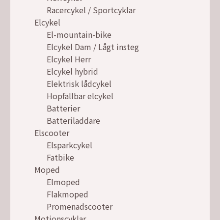
Racercykel / Sportcyklar
Elcykel
El-mountain-bike
Elcykel Dam / Lågt insteg
Elcykel Herr
Elcykel hybrid
Elektrisk lådcykel
Hopfällbar elcykel
Batterier
Batteriladdare
Elscooter
Elsparkcykel
Fatbike
Moped
Elmoped
Flakmoped
Promenadscooter
Motionscyklar