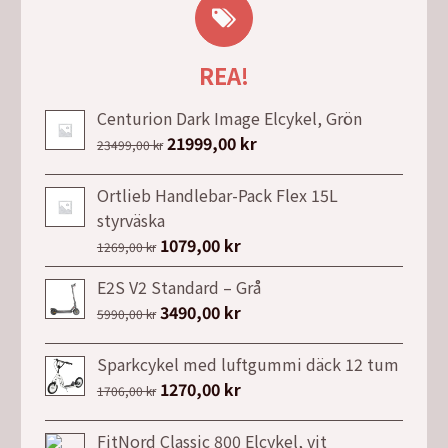
REA!
Centurion Dark Image Elcykel, Grön
Det
21999,00
kr
Det
23499,00
kr
ursprungliga
nuvarande
priset
priset
Ortlieb Handlebar-Pack Flex 15L
var:
är:
styrväska
23499,00 kr.
21999,00 kr.
Det
1079,00
kr
Det
1269,00
kr
ursprungliga
nuvarande
E2S V2 Standard – Grå
priset
priset
Det
3490,00
kr
Det
5990,00
kr
var:
är:
ursprungliga
nuvarande
1269,00 kr.
1079,00 kr.
priset
priset
Sparkcykel med luftgummi däck 12 tum
var:
är:
Det
1270,00
kr
Det
1706,00
kr
5990,00 kr.
3490,00 kr.
ursprungliga
nuvarande
priset
priset
FitNord Classic 800 Elcykel, vit