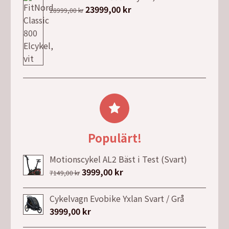
var:
är:
Det
23999,00
kr
Det
28999,00
kr
1706,00 kr.
1270,00 kr.
ursprungliga
nuvarande
priset
priset
var:
är:
28999,00 kr.
23999,00 kr.
Populärt!
Motionscykel AL2 Bäst i Test (Svart)
Det
3999,00
kr
Det
7149,00
kr
ursprungliga
nuvarande
priset
priset
Cykelvagn Evobike Yxlan Svart / Grå
var:
är:
3999,00
kr
7149,00 kr.
3999,00 kr.