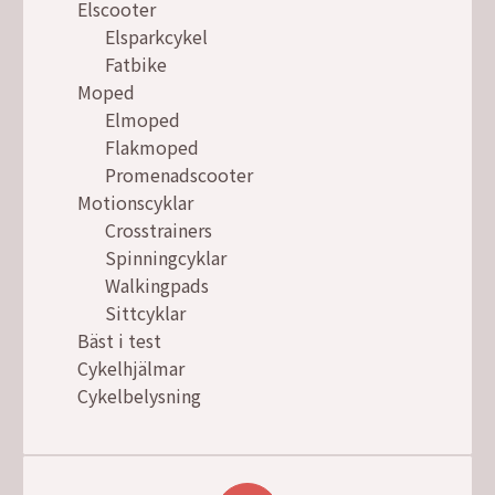
Elscooter
Elsparkcykel
Fatbike
Moped
Elmoped
Flakmoped
Promenadscooter
Motionscyklar
Crosstrainers
Spinningcyklar
Walkingpads
Sittcyklar
Bäst i test
Cykelhjälmar
Cykelbelysning