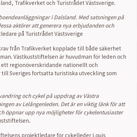
land, Trafikverket och Turistrådet Västsverige.
 boendeanläggningar i Dalsland. Med satsningen på
dessa aktörer att generera nya erbjudanden och
tledare på Turistrådet Västsverige
krav från Trafikverket kopplade till både säkerhet
udman. Västkuststiftelsen är huvudman för leden och
l ett regionöverskridande nationellt och
till Sveriges fortsatta turistiska utveckling som
ör vandring och cykel på uppdrag av Västra
ngen av Lelångenleden. Det är en viktig länk för att
 öppnar upp nya möjligheter för cykelentusiaster
ststiftelsen.
ftelsens projektledare för cykelleder Louis