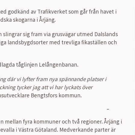
ed godkänd av Trafikverket som går från havet i
ndska skogarna i Årjäng.
 slingrar sig fram via grusvägar utmed Dalslands
ga landsbygdsorter med trevliga fikaställen och
nedlagda tåglinjen Lelångenbanan.
ing där vi lyfter fram nya spännande platser i
ning tycker jag att vi har lyckats över
onsutvecklare Bengtsfors kommun.
 mellan fyra kommuner och två regioner. Årjäng i
valla i Västra Götaland. Medverkande parter är