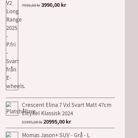
Det
Det
3990,00
kr
7990,00
kr
ursprungliga
nuvarande
priset
priset
var:
är:
7990,00 kr.
3990,00 kr.
Crescent Elina 7 Vxl Svart Matt 47cm
Elcykel Klassisk 2024
Det
Det
20995,00
kr
21995,00
kr
ursprungliga
nuvarande
Momas Jason+ SUV - Grå - L
priset
priset