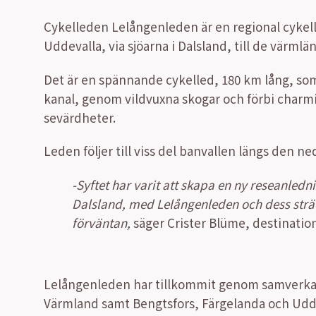
Cykelleden Lelångenleden är en regional cykell
Uddevalla, via sjöarna i Dalsland, till de värmlä
Det är en spännande cykelled, 180 km lång, som
kanal, genom vildvuxna skogar och förbi charmi
sevärdheter.
Leden följer till viss del banvallen längs den 
-Syftet har varit att skapa en ny reseanledn
Dalsland, med Lelångenleden och dess sträck
förväntan,
säger Crister Blüme, destinati
Lelångenleden har tillkommit genom samverkan
Värmland samt Bengtsfors, Färgelanda och Udde