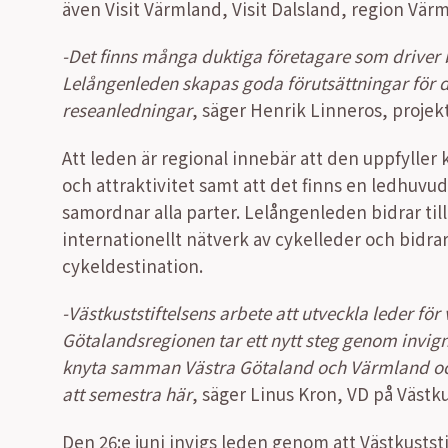
även Visit Värmland, Visit Dalsland, region Värm
-Det finns många duktiga företagare som driver
Lelångenleden skapas goda förutsättningar för 
reseanledningar
, säger Henrik Linneros, projek
Att leden är regional innebär att den uppfyller 
och attraktivitet samt att det finns en ledhuv
samordnar alla parter. Lelångenleden bidrar til
internationellt nätverk av cykelleder och bidrar 
cykeldestination.
-Västkuststiftelsens arbete att utveckla leder f
Götalandsregionen tar ett nytt steg genom invigni
knyta samman Västra Götaland och Värmland och
att semestra här
, säger Linus Kron, VD på Västku
Den 26:e juni invigs leden genom att Västkuststi