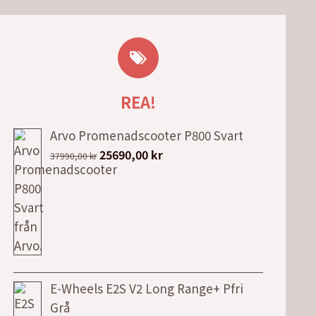
REA!
Arvo Promenadscooter P800 Svart
Det
Det
25690,00
kr
37990,00
kr
ursprungliga
nuvarande
priset
priset
var:
är:
37990,00 kr.
25690,00 kr.
E-Wheels E2S V2 Long Range+ Pfri
Grå