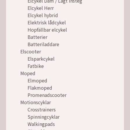
Elcykel Dam / Lågt insteg
Elcykel Herr
Elcykel hybrid
Elektrisk lådcykel
Hopfällbar elcykel
Batterier
Batteriladdare
Elscooter
Elsparkcykel
Fatbike
Moped
Elmoped
Flakmoped
Promenadscooter
Motionscyklar
Crosstrainers
Spinningcyklar
Walkingpads