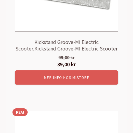
Kickstand Groove-Mi Electric
Scooter,Kickstand Groove-MI Electric Scooter
99,00
kr
Det
39,00
kr
Det
ursprungliga
nuvarande
MER INFO HOS MISTORE
priset
priset
var:
är:
99,00 kr.
39,00 kr.
REA!