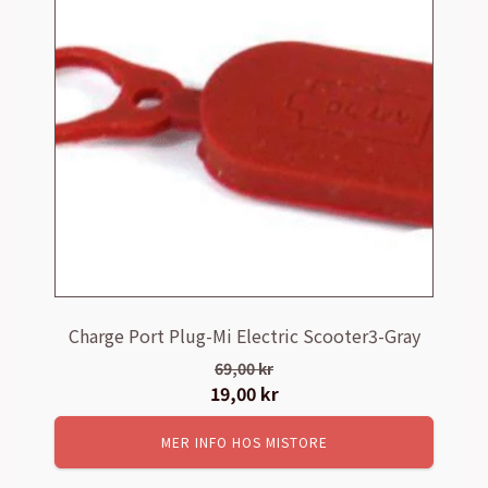
Charge Port Plug-Mi Electric Scooter3-Gray
69,00
kr
Det
19,00
kr
Det
ursprungliga
nuvarande
MER INFO HOS MISTORE
priset
priset
var:
är: