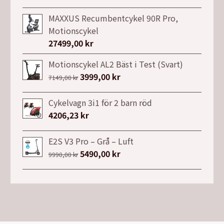
ursprungliga
nuvarande
priset
priset
MAXXUS Recumbentcykel 90R Pro,
var:
är:
Motionscykel
26900,00 kr.
21990,00 kr.
27499,00
kr
Motionscykel AL2 Bäst i Test (Svart)
Det
3999,00
kr
Det
7149,00
kr
ursprungliga
nuvarande
priset
priset
Cykelvagn 3i1 för 2 barn röd
var:
är:
4206,23
kr
7149,00 kr.
3999,00 kr.
E2S V3 Pro – Grå – Luft
Det
5490,00
kr
Det
9990,00
kr
ursprungliga
nuvarande
priset
priset
var:
är:
9990,00 kr.
5490,00 kr.