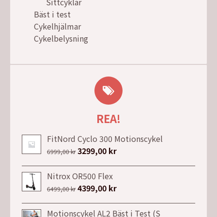
Sittcyklar
Bäst i test
Cykelhjälmar
Cykelbelysning
REA!
FitNord Cyclo 300 Motionscykel
Det
3299,00
kr
Det
6999,00
kr
ursprungliga
nuvarande
priset
priset
Nitrox OR500 Flex
var:
är:
Det
4399,00
kr
Det
6499,00
kr
6999,00 kr.
3299,00 kr.
ursprungliga
nuvarande
priset
priset
Motionscykel AL2 Bäst i Test (S