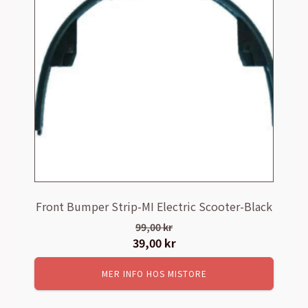
Front Bumper Strip-MI Electric Scooter-Black
99,00
kr
Det
39,00
kr
Det
ursprungliga
nuvarande
MER INFO HOS MISTORE
priset
priset
var:
är: