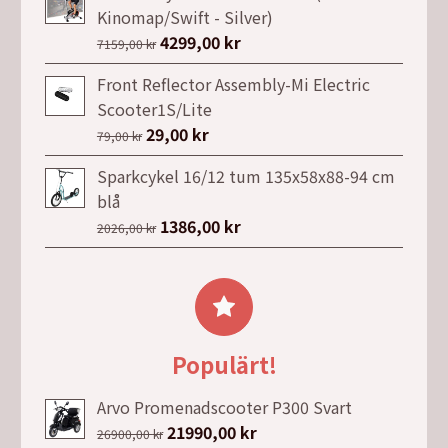
var:
är:
Kinomap/Swift - Silver)
6499,00 kr.
4399,00 kr.
Det
4299,00
kr
Det
7159,00
kr
ursprungliga
nuvarande
Front Reflector Assembly-Mi Electric
priset
priset
Scooter1S/Lite
var:
är:
Det
29,00
kr
Det
79,00
kr
7159,00 kr.
4299,00 kr.
ursprungliga
nuvarande
Sparkcykel 16/12 tum 135x58x88-94 cm
priset
priset
blå
var:
är:
Det
1386,00
kr
Det
2026,00
kr
79,00 kr.
29,00 kr.
ursprungliga
nuvarande
priset
priset
var:
är:
2026,00 kr.
1386,00 kr.
Populärt!
Arvo Promenadscooter P300 Svart
Det
21990,00
kr
Det
26900,00
kr