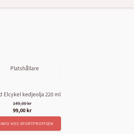
d Elcykel kedjeolja 220 ml
149,00
kr
Det
99,00
kr
Det
ursprungliga
nuvarande
 INFO HOS SPORTPROFFSEN
priset
priset
var:
är: