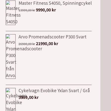
Master Fitness S4050, Spinningcykel
Det
Det
9990,00
kr
13999,00
kr
ursprungliga
nuvarande
priset
priset
var:
är:
13999,00 kr.
9990,00 kr.
Arvo Promenadscooter P300 Svart
Det
Det
21990,00
kr
26900,00
kr
ursprungliga
nuvarande
priset
priset
var:
är:
26900,00 kr.
21990,00 kr.
Cykelvagn Evobike Yxlan Svart / Grå
3999,00
kr