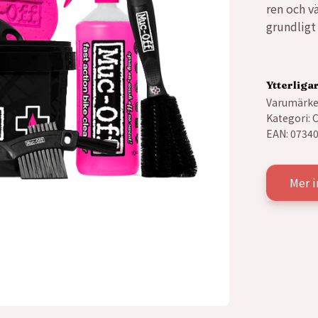
ren och v
grundligt
Ytterliga
Varumärke
Kategori:
C
EAN:
0734
Mer i