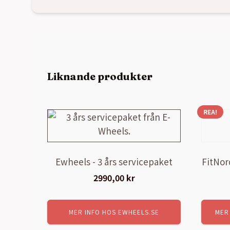
Liknande produkter
REA!
Ewheels - 3 års servicepaket
FitNor
2990,00
kr
MER INFO HOS EWHEELS.SE
MER