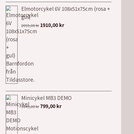
Elmotorcykel 6V 108x51x75cm (rosa +
gul)
Det
Det
1910,00
kr
2059,00
kr
ursprungliga
nuvarande
priset
priset
var:
är:
2059,00 kr.
1910,00 kr.
Minicykel MB3 DEMO
Det
Det
799,00
kr
1649,00
kr
ursprungliga
nuvarande
priset
priset
var:
är: