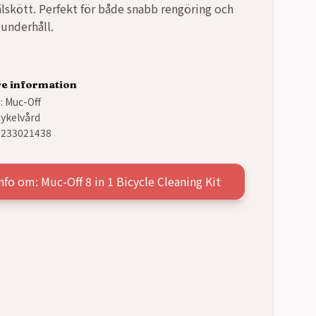
älskött. Perfekt för både snabb rengöring och
 underhåll.
re information
:
Muc-Off
ykelvård
0233021438
nfo om: Muc-Off 8 in 1 Bicycle Cleaning Kit