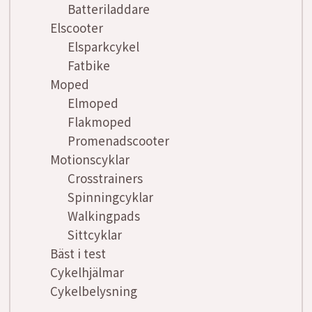
Batteriladdare
Elscooter
Elsparkcykel
Fatbike
Moped
Elmoped
Flakmoped
Promenadscooter
Motionscyklar
Crosstrainers
Spinningcyklar
Walkingpads
Sittcyklar
Bäst i test
Cykelhjälmar
Cykelbelysning