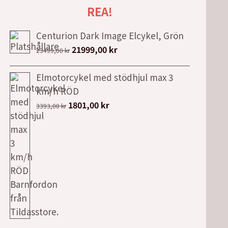
REA!
Centurion Dark Image Elcykel, Grön
Det
Det
21999,00
kr
23499,00
kr
ursprungliga
nuvarande
priset
priset
Elmotorcykel med stödhjul max 3
var:
är:
km/h RÖD
23499,00 kr.
21999,00 kr.
Det
Det
1801,00
kr
3393,00
kr
ursprungliga
nuvarande
priset
priset
var:
är:
3393,00 kr.
1801,00 kr.