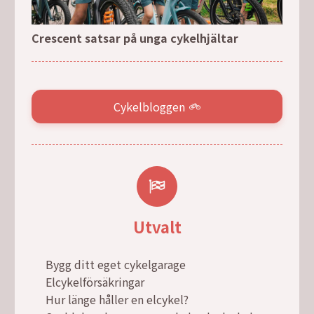
Crescent satsar på unga cykelhjältar
Cykelbloggen
Utvalt
Bygg ditt eget cykelgarage
Elcykelförsäkringar
Hur länge håller en elcykel?