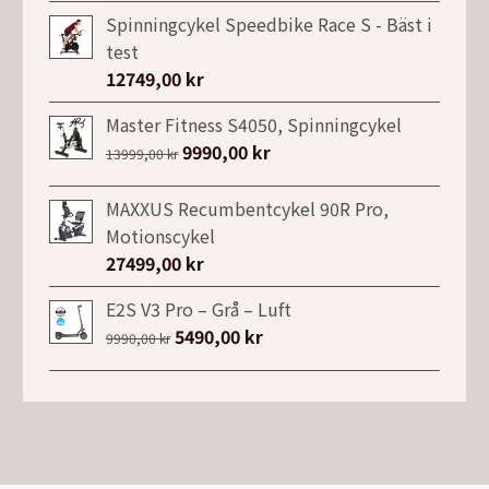
priset
priset
Spinningcykel Speedbike Race S - Bäst i
var:
är:
test
7149,00 kr.
3999,00 kr.
12749,00
kr
Master Fitness S4050, Spinningcykel
Det
9990,00
kr
Det
13999,00
kr
ursprungliga
nuvarande
priset
priset
MAXXUS Recumbentcykel 90R Pro,
var:
är:
Motionscykel
13999,00 kr.
9990,00 kr.
27499,00
kr
E2S V3 Pro – Grå – Luft
Det
5490,00
kr
Det
9990,00
kr
ursprungliga
nuvarande
priset
priset
var:
är:
9990,00 kr.
5490,00 kr.