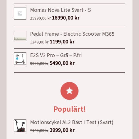
ursprungliga
nuvarande
5490,00 kr.
4490,00 kr.
priset
priset
Momas Nova Lite Svart - S
var:
är:
Det
16990,00
kr
Det
25990,00
kr
36990,00 kr.
24990,00 kr.
ursprungliga
nuvarande
priset
priset
Pedal Frame - Electric Scooter M365
var:
är:
Det
1199,00
kr
Det
1249,00
kr
25990,00 kr.
16990,00 kr.
ursprungliga
nuvarande
E2S V3 Pro – Grå – P.fri
priset
priset
Det
5490,00
kr
Det
9990,00
kr
var:
är:
ursprungliga
nuvarande
1249,00 kr.
1199,00 kr.
priset
priset
var:
är:
9990,00 kr.
5490,00 kr.
Populärt!
Motionscykel AL2 Bäst i Test (Svart)
Det
3999,00
kr
Det
7149,00
kr
ursprungliga
nuvarande