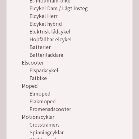
El-mountain-bike
Elcykel Dam / Lågt insteg
Elcykel Herr
Elcykel hybrid
Elektrisk lådcykel
Hopfällbar elcykel
Batterier
Batteriladdare
Elscooter
Elsparkcykel
Fatbike
Moped
Elmoped
Flakmoped
Promenadscooter
Motionscyklar
Crosstrainers
Spinningcyklar