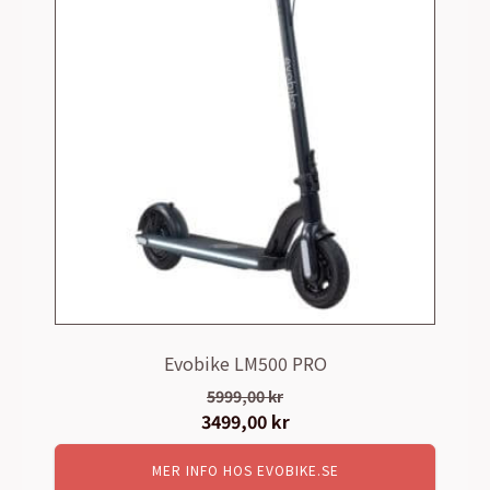
Evobike LM500 PRO
5999,00
kr
Det
3499,00
kr
Det
ursprungliga
nuvarande
MER INFO HOS EVOBIKE.SE
priset
priset