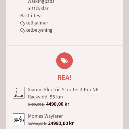
Walkingpads
Sittcyklar
Bäst i test
Cykelhjälmar
Cykelbelysning
REA!
Xiaomi Electric Scooter 4 Pro NE
Räckvidd: 55 km
Det
4490,00
kr
Det
5490,00
kr
ursprungliga
nuvarande
Momas Wayfarer
priset
priset
Det
24990,00
kr
Det
36990,00
kr
var:
är: