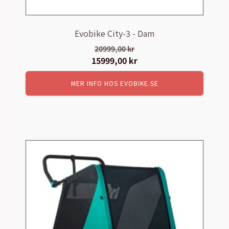
Evobike City-3 - Dam
20999,00
kr
Det
15999,00
kr
Det
ursprungliga
nuvarande
MER INFO HOS EVOBIKE.SE
priset
priset
var:
är:
20999,00 kr.
15999,00 kr.