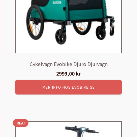
Cykelvagn Evobike Djurö Djurvagn
2999,00
kr
MER INFO HOS EVOBIKE.SE
REA!