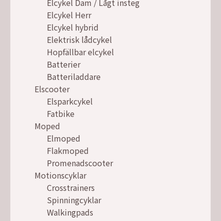
Elcykel Dam / Lågt insteg
Elcykel Herr
Elcykel hybrid
Elektrisk lådcykel
Hopfällbar elcykel
Batterier
Batteriladdare
Elscooter
Elsparkcykel
Fatbike
Moped
Elmoped
Flakmoped
Promenadscooter
Motionscyklar
Crosstrainers
Spinningcyklar
Walkingpads