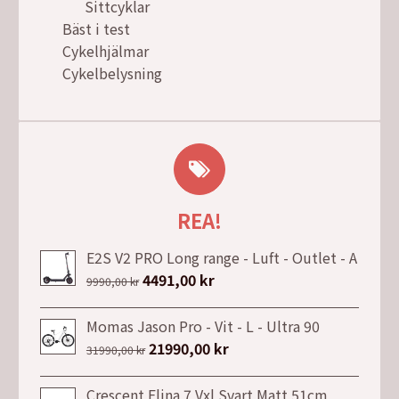
Sittcyklar
Bäst i test
Cykelhjälmar
Cykelbelysning
REA!
E2S V2 PRO Long range - Luft - Outlet - A
Det
4491,00
kr
Det
9990,00
kr
ursprungliga
nuvarande
priset
priset
Momas Jason Pro - Vit - L - Ultra 90
var:
är:
Det
21990,00
kr
Det
31990,00
kr
9990,00 kr.
4491,00 kr.
ursprungliga
nuvarande
priset
priset
Crescent Elina 7 Vxl Svart Matt 51cm