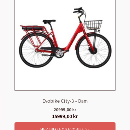
Evobike City-3 - Dam
20999,00
kr
Det
15999,00
kr
Det
ursprungliga
nuvarande
MER INFO HOS EVOBIKE.SE