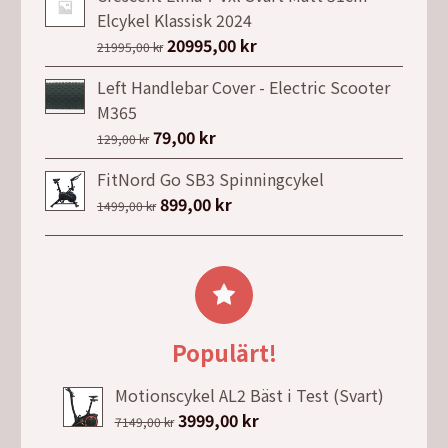
var:
är:
Elcykel Klassisk 2024
31990,00 kr.
21990,00 kr.
Det
20995,00
kr
Det
21995,00
kr
ursprungliga
nuvarande
Left Handlebar Cover - Electric Scooter
priset
priset
M365
var:
är:
Det
79,00
kr
Det
129,00
kr
21995,00 kr.
20995,00 kr.
ursprungliga
nuvarande
FitNord Go SB3 Spinningcykel
priset
priset
Det
899,00
kr
Det
1499,00
kr
var:
är:
ursprungliga
nuvarande
129,00 kr.
79,00 kr.
priset
priset
var:
är:
1499,00 kr.
899,00 kr.
Populärt!
Motionscykel AL2 Bäst i Test (Svart)
Det
3999,00
kr
Det
7149,00
kr
ursprungliga
nuvarande