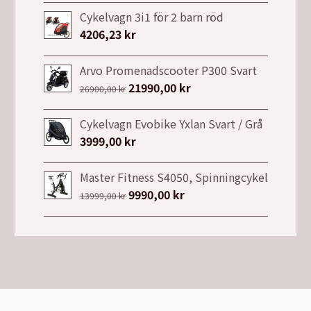
priset
priset
Cykelvagn 3i1 för 2 barn röd
var:
är:
4206,23
kr
7149,00 kr.
3999,00 kr.
Arvo Promenadscooter P300 Svart
Det
21990,00
kr
Det
26900,00
kr
ursprungliga
nuvarande
priset
priset
Cykelvagn Evobike Yxlan Svart / Grå
var:
är:
3999,00
kr
26900,00 kr.
21990,00 kr.
Master Fitness S4050, Spinningcykel
Det
9990,00
kr
Det
13999,00
kr
ursprungliga
nuvarande
priset
priset
var:
är:
13999,00 kr.
9990,00 kr.