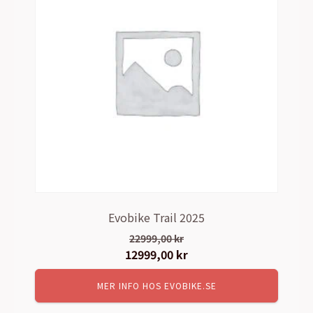
Evobike Trail 2025
22999,00
kr
Det
12999,00
kr
Det
ursprungliga
nuvarande
MER INFO HOS EVOBIKE.SE
priset
priset
var:
är: