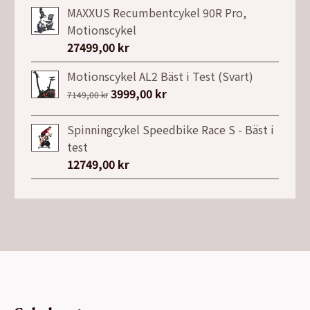
priset
priset
MAXXUS Recumbentcykel 90R Pro,
var:
är:
Motionscykel
26900,00 kr.
21990,00 kr.
27499,00
kr
Motionscykel AL2 Bäst i Test (Svart)
Det
3999,00
kr
Det
7149,00
kr
ursprungliga
nuvarande
priset
priset
Spinningcykel Speedbike Race S - Bäst i
var:
är:
test
7149,00 kr.
3999,00 kr.
12749,00
kr