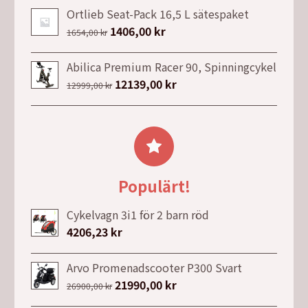
1424,00 kr.
1210,00 kr.
priset
priset
Ortlieb Seat-Pack 16,5 L sätespaket
var:
är:
Det
1406,00
kr
Det
1654,00
kr
28990,00 kr.
20990,00 kr.
ursprungliga
nuvarande
priset
priset
Abilica Premium Racer 90, Spinningcykel
var:
är:
Det
12139,00
kr
Det
12999,00
kr
1654,00 kr.
1406,00 kr.
ursprungliga
nuvarande
priset
priset
var:
är:
12999,00 kr.
12139,00 kr.
Populärt!
Cykelvagn 3i1 för 2 barn röd
4206,23
kr
Arvo Promenadscooter P300 Svart
Det
21990,00
kr
Det
26900,00
kr
ursprungliga
nuvarande