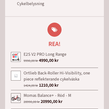
Cykelbelysning
REA!
E2S V2 PRO Long Range
Det
4990,00
kr
Det
9990,00
kr
ursprungliga
nuvarande
priset
priset
Ortlieb Back-Roller Hi-Visibility, one
var:
är:
piece reflekterande cykelväska
9990,00 kr.
4990,00 kr.
Det
1210,00
kr
Det
1424,00
kr
ursprungliga
nuvarande
Momas Balance+ - Röd - M
priset
priset
Det
20990,00
kr
Det
28990,00
kr
var:
är:
ursprungliga
nuvarande