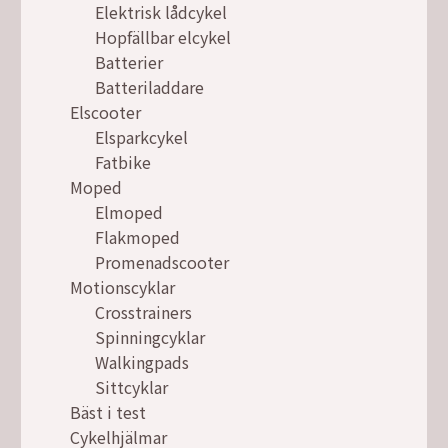
Elektrisk lådcykel
Hopfällbar elcykel
Batterier
Batteriladdare
Elscooter
Elsparkcykel
Fatbike
Moped
Elmoped
Flakmoped
Promenadscooter
Motionscyklar
Crosstrainers
Spinningcyklar
Walkingpads
Sittcyklar
Bäst i test
Cykelhjälmar