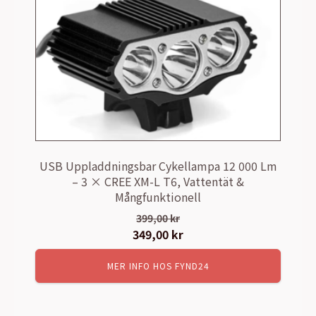
USB Uppladdningsbar Cykellampa 12 000 Lm
– 3 × CREE XM-L T6, Vattentät &
Mångfunktionell
399,00
kr
Det
349,00
kr
Det
ursprungliga
nuvarande
MER INFO HOS FYND24
priset
priset
var:
är:
399,00 kr.
349,00 kr.