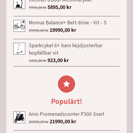
priset
priset
Det
5895,00
kr
Det
7999,00
kr
var:
är:
ursprungliga
nuvarande
79,00 kr.
29,00 kr.
priset
priset
Momas Balance+ Belt drive - Vit - S
var:
är:
Det
19990,00
kr
Det
29990,00
kr
7999,00 kr.
5895,00 kr.
ursprungliga
nuvarande
priset
priset
Sparkcykel 6+ barn höjdjusterbar
var:
är:
hopfällbar vit
29990,00 kr.
19990,00 kr.
Det
923,00
kr
Det
1450,00
kr
ursprungliga
nuvarande
priset
priset
var:
är:
1450,00 kr.
923,00 kr.
Populärt!
Arvo Promenadscooter P300 Svart
Det
21990,00
kr
Det
26900,00
kr
ursprungliga
nuvarande