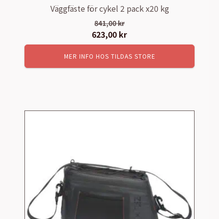
Väggfäste för cykel 2 pack x20 kg
841,00
kr
Det
623,00
kr
Det
ursprungliga
nuvarande
MER INFO HOS TILDAS STORE
priset
priset
var:
är:
841,00 kr.
623,00 kr.