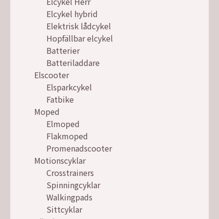
Elcykel Herr
Elcykel hybrid
Elektrisk lådcykel
Hopfällbar elcykel
Batterier
Batteriladdare
Elscooter
Elsparkcykel
Fatbike
Moped
Elmoped
Flakmoped
Promenadscooter
Motionscyklar
Crosstrainers
Spinningcyklar
Walkingpads
Sittcyklar