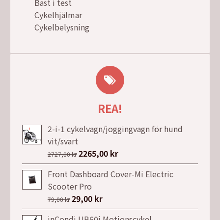
Bäst i test
Cykelhjälmar
Cykelbelysning
REA!
2-i-1 cykelvagn/joggingvagn för hund
vit/svart
Det
2265,00
kr
Det
2727,00
kr
ursprungliga
nuvarande
Front Dashboard Cover-Mi Electric
priset
priset
Scooter Pro
var:
är:
Det
29,00
kr
Det
79,00
kr
2727,00 kr.
2265,00 kr.
ursprungliga
nuvarande
inCondi UB60i Motionscykel