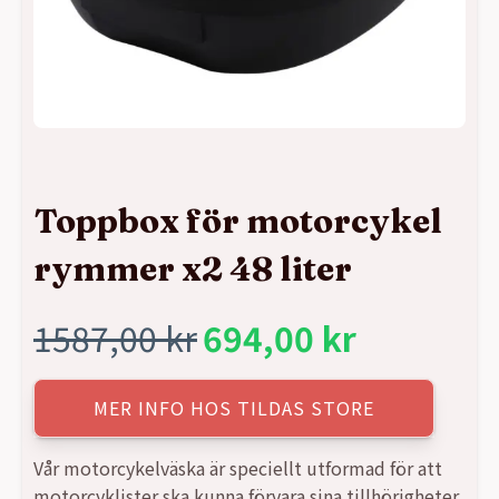
Toppbox för motorcykel
rymmer x2 48 liter
1587,00
kr
694,00
kr
Det
Det
ursprungliga
nuvarande
MER INFO HOS TILDAS STORE
priset
priset
Vår motorcykelväska är speciellt utformad för att
motorcyklister ska kunna förvara sina tillhörigheter