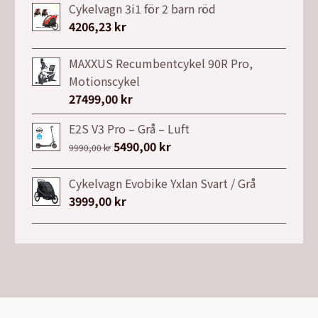
priset
priset
Cykelvagn 3i1 för 2 barn röd
var:
är:
4206,23
kr
26900,00 kr.
21990,00 kr.
MAXXUS Recumbentcykel 90R Pro,
Motionscykel
27499,00
kr
E2S V3 Pro – Grå – Luft
Det
5490,00
kr
Det
9990,00
kr
ursprungliga
nuvarande
priset
priset
Cykelvagn Evobike Yxlan Svart / Grå
var:
är:
3999,00
kr
9990,00 kr.
5490,00 kr.