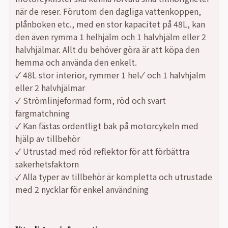
var:
är:
när de reser. Förutom den dagliga vattenkoppen,
plånboken etc., med en stor kapacitet på 48L, kan
1587,00 kr.
694,00 kr.
den även rymma 1 helhjälm och 1 halvhjälm eller 2
halvhjälmar. Allt du behöver göra är att köpa den
hemma och använda den enkelt.
✓ 48L stor interiör, rymmer 1 hel✓ och 1 halvhjälm
eller 2 halvhjälmar
✓ Strömlinjeformad form, röd och svart
färgmatchning
✓ Kan fästas ordentligt bak på motorcykeln med
hjälp av tillbehör
✓ Utrustad med röd reflektor för att förbättra
säkerhetsfaktorn
✓ Alla typer av tillbehör är kompletta och utrustade
med 2 nycklar för enkel användning